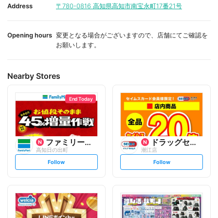
i
i
Address
〒780-0816
高知県高知市南宝永町17番21号
t
t
e
e
Opening hours
変更となる場合がございますので、店舗にてご確認を
お願いします。
Nearby Stores
End Today
ファミリーマート
ドラッグセイムス
高知日の出町
潮江店
s
s
Follow
Follow
e
e
t
t
f
f
o
o
l
l
l
l
o
o
w
w