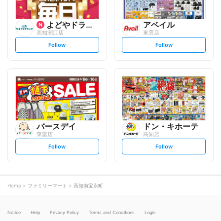
よどやドラッグ
アベイル
高知潮江店
東雲店
s
s
Follow
Follow
e
e
t
t
f
f
o
o
l
l
l
l
o
o
w
w
バースデイ
ドン・キホーテ
東雲店
高知店
s
s
Follow
Follow
e
e
t
t
f
f
o
o
l
l
l
l
o
o
Home
ファミリーマート
高知南宝永町
w
w
Notice
Help
Privacy Policy
Terms and Conditions
Login