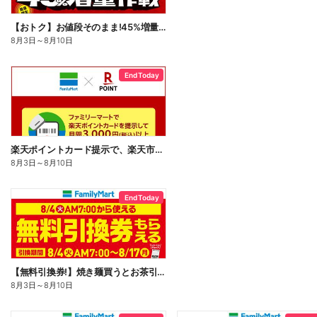
【おトク】お値段そのまま!45%増量作戦!
8月3日
～
8月10日
End Today
楽天ポイントカード提示で、楽天市場でのお買い物がおトクに!
8月3日
～
8月10日
End Today
【無料引換券!】焼き麺買うとお茶引換券貰える!
8月3日
～
8月10日