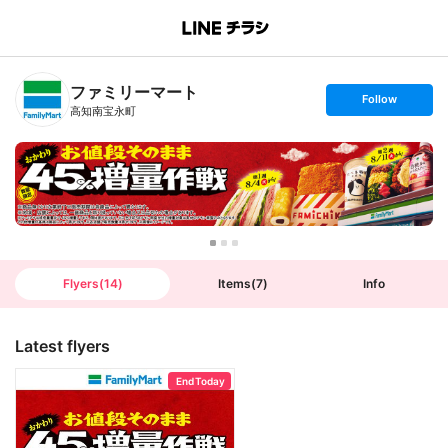
B
r
a
n
ファミリーマート
c
s
Follow
h
e
高知南宝永町
T
t
o
f
p
o
l
l
o
w
Flyers
(
14
)
Items
(
7
)
Info
Latest flyers
End Today