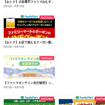
【おトク】大谷選手ファミマおむすび割
8月3日
～
8月10日
End Today
【おトク】お店で使えるクーポン配信中
8月3日
～
8月10日
End Today
【ファミマオンライン先行販売】シルバニアファミリー
8月3日
～
8月10日
End Today
End To