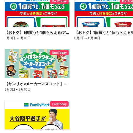
End Today
End To
【おトク】1個買うと1個もらえる/アイス
8月3日
～
8月10日
8月3日
～
8月10日
End Today
【サンリオ×メーカーマスコット】オリジナルグッズ貰える!
8月3日
～
8月10日
End Today