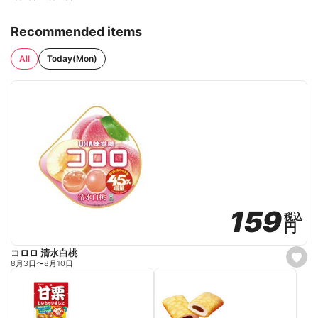
Recommended items
All
Today(Mon)
159
159
税込
税込
円
円
コロロ 清水白桃
s
8月3日
〜
8月10日
e
t
f
a
v
o