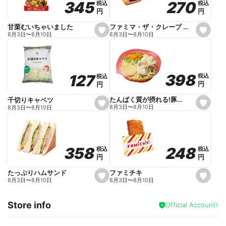
270
270
345
345
税込
税込
税込
税込
r
円
円
円
円
i
t
e
ファミマ・ザ・クレープ 生チョコ
甘栗むいちゃいました
s
s
8月3日
〜
8月10日
8月3日
〜
8月10日
e
e
t
t
f
f
a
a
v
v
o
o
398
398
127
127
税込
税込
税込
税込
r
r
円
円
円
円
i
i
t
t
e
e
たんぱく質が摂れる!豚しゃぶのパスタサラダ
千切りキャベツ
s
s
8月3日
〜
8月10日
8月3日
〜
8月10日
e
e
t
t
f
f
a
a
v
v
o
o
248
248
358
358
税込
税込
税込
税込
r
r
円
円
円
円
i
i
t
t
e
e
ファミチキ
たっぷりハムサンド
s
s
8月3日
〜
8月10日
8月3日
〜
8月10日
e
e
t
t
f
f
Store info
a
a
Official Account
v
v
o
o
r
r