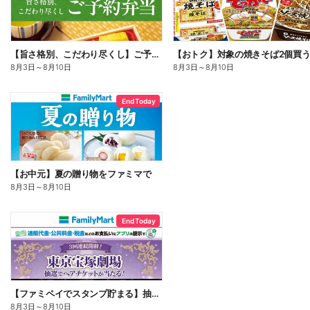
【旨さ格別、こだわり尽くし】ご予約弁当
8月3日
～
8月10日
8月3日
～
8月10日
End Today
【お中元】夏の贈り物をファミマで
8月3日
～
8月10日
End Today
【ファミペイでスタンプ貯まる】抽選でペアチケットが当たる!
8月3日
～
8月10日