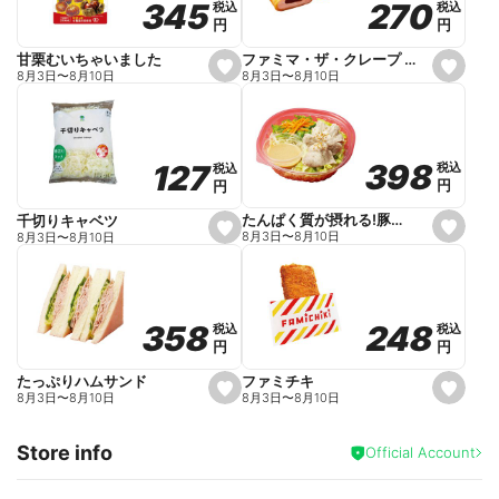
270
270
345
345
税込
税込
税込
税込
r
円
円
円
円
i
t
e
ファミマ・ザ・クレープ 生チョコ
甘栗むいちゃいました
s
s
8月3日
〜
8月10日
8月3日
〜
8月10日
e
e
t
t
f
f
a
a
v
v
o
o
398
398
127
127
税込
税込
税込
税込
r
r
円
円
円
円
i
i
t
t
e
e
たんぱく質が摂れる!豚しゃぶのパスタサラダ
千切りキャベツ
s
s
8月3日
〜
8月10日
8月3日
〜
8月10日
e
e
t
t
f
f
a
a
v
v
o
o
248
248
358
358
税込
税込
税込
税込
r
r
円
円
円
円
i
i
t
t
e
e
ファミチキ
たっぷりハムサンド
s
s
8月3日
〜
8月10日
8月3日
〜
8月10日
e
e
t
t
f
f
Store info
a
a
Official Account
v
v
o
o
r
r