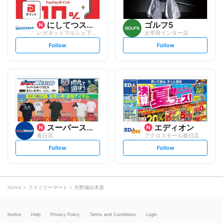
にしてつストア
ゴルフ5
レガネットマルシェ下大利駅
太宰府インター店
s
s
Follow
Follow
e
e
t
t
f
f
o
o
l
l
l
l
o
o
w
w
スーパースポーツゼビオ
エディオン
春日店
アクロスモール春日店
s
s
Follow
Follow
e
e
t
t
f
f
o
o
l
l
l
l
o
o
Home
ファミリーマート
大野城白木原
w
w
Notice
Help
Privacy Policy
Terms and Conditions
Login