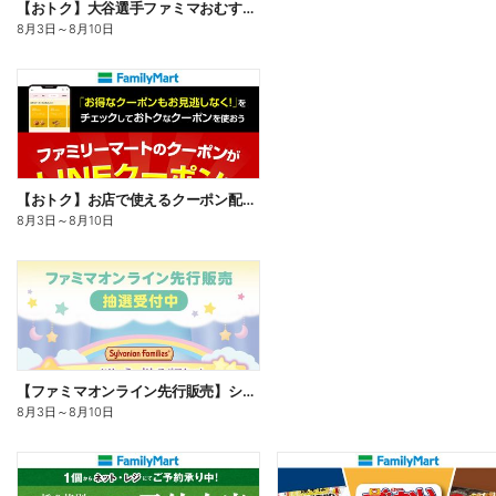
【おトク】大谷選手ファミマおむすび割
8月3日
～
8月10日
【おトク】お店で使えるクーポン配信中
8月3日
～
8月10日
【ファミマオンライン先行販売】シルバニアファミリー
8月3日
～
8月10日