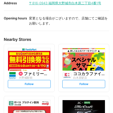
i
i
Address
〒816-0943
福岡県大野城市白木原二丁目4番1号
t
t
e
e
Opening hours
変更となる場合がございますので、店舗にてご確認を
お願いします。
Nearby Stores
ファミリーマート
ココカラファイン
大野城駅前
白木原駅店
s
s
Follow
Follow
e
e
t
t
f
f
o
o
l
l
l
l
o
o
w
w