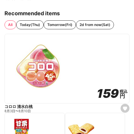
Recommended items
All
Today(Thu)
Tomorrow(Fri)
2d from now(Sat)
159
159
税込
税込
円
円
コロロ 清水白桃
s
8月3日
〜
8月10日
e
t
f
a
v
o