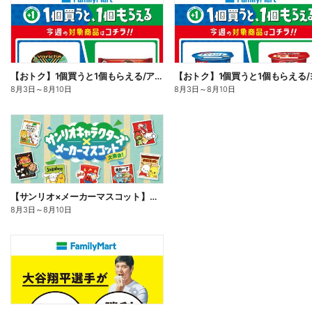
【おトク】1個買うと1個もらえる/アイス
8月3日
～
8月10日
8月3日
～
8月10日
【サンリオ×メーカーマスコット】オリジナルグッズ貰える!
8月3日
～
8月10日