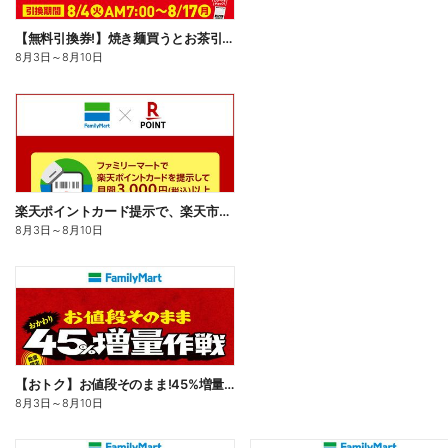
【無料引換券!】焼き麺買うとお茶引換券貰える!
8月3日
～
8月10日
楽天ポイントカード提示で、楽天市場でのお買い物がおトクに!
8月3日
～
8月10日
【おトク】お値段そのまま!45%増量作戦!
8月3日
～
8月10日