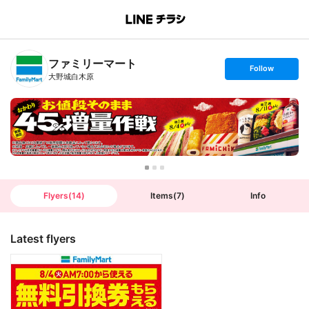
B
r
a
n
ファミリーマート
c
s
Follow
h
e
大野城白木原
T
t
o
f
p
o
l
l
o
w
Flyers
(
14
)
Items
(
7
)
Info
Latest flyers