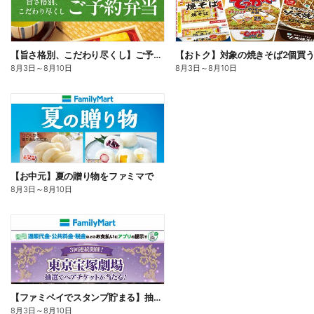
【旨さ格別、こだわり尽くし】ご予約弁当
8月3日
～
8月10日
8月3日
～
8月10日
【お中元】夏の贈り物をファミマで
8月3日
～
8月10日
【ファミペイでスタンプ貯まる】抽選でペアチケットが当たる!
8月3日
～
8月10日