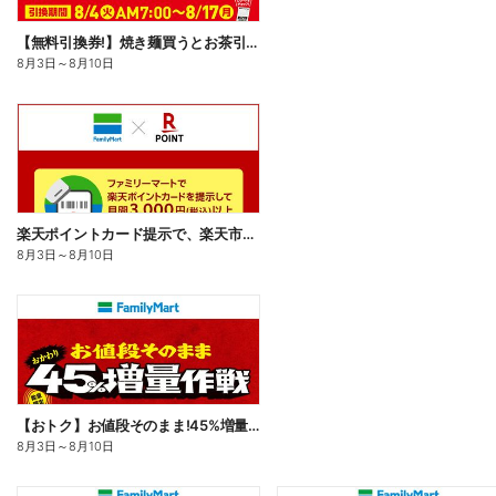
【無料引換券!】焼き麺買うとお茶引換券貰える!
8月3日
～
8月10日
楽天ポイントカード提示で、楽天市場でのお買い物がおトクに!
8月3日
～
8月10日
【おトク】お値段そのまま!45%増量作戦!
8月3日
～
8月10日