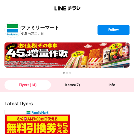
B
r
a
n
ファミリーマート
c
s
Follow
h
e
小倉南方二丁目
T
t
o
f
p
o
l
l
o
w
Flyers
(
14
)
Items
(
7
)
Info
Latest flyers