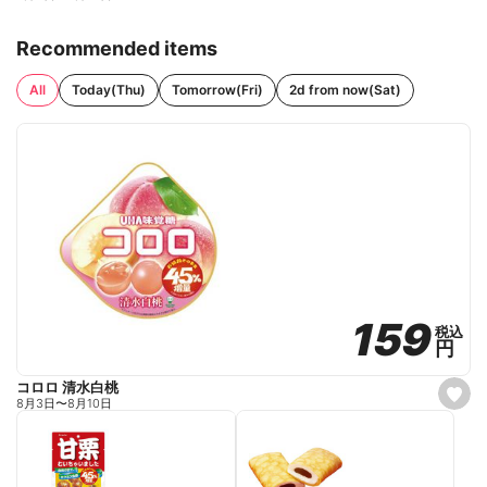
Recommended items
All
Today(Thu)
Tomorrow(Fri)
2d from now(Sat)
159
159
税込
税込
円
円
コロロ 清水白桃
s
8月3日
〜
8月10日
e
t
f
a
v
o