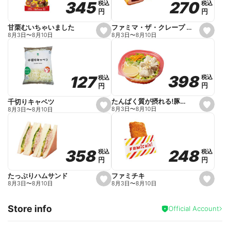
270
270
345
345
税込
税込
税込
税込
r
円
円
円
円
i
t
e
ファミマ・ザ・クレープ 生チョコ
甘栗むいちゃいました
s
s
8月3日
〜
8月10日
8月3日
〜
8月10日
e
e
t
t
f
f
a
a
v
v
o
o
398
398
127
127
税込
税込
税込
税込
r
r
円
円
円
円
i
i
t
t
e
e
たんぱく質が摂れる!豚しゃぶのパスタサラダ
千切りキャベツ
s
s
8月3日
〜
8月10日
8月3日
〜
8月10日
e
e
t
t
f
f
a
a
v
v
o
o
248
248
358
358
税込
税込
税込
税込
r
r
円
円
円
円
i
i
t
t
e
e
ファミチキ
たっぷりハムサンド
s
s
8月3日
〜
8月10日
8月3日
〜
8月10日
e
e
t
t
f
f
Store info
a
a
Official Account
v
v
o
o
r
r