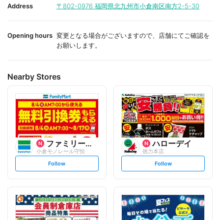
i
i
Address
〒802-0976
福岡県北九州市小倉南区南方2-5-30
t
t
e
e
Opening hours
変更となる場合がございますので、店舗にてご確認を
お願いします。
Nearby Stores
ファミリーマート
ハローデイ
小倉モノレール守恒
徳力本店
s
s
Follow
Follow
e
e
t
t
f
f
o
o
l
l
l
l
o
o
w
w