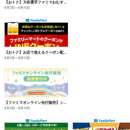
【おトク】大谷選手ファミマおむすび割
8月3日
～
8月10日
【おトク】お店で使えるクーポン配信中
8月3日
～
8月10日
【ファミマオンライン先行販売】シルバニアファミリー
8月3日
～
8月10日