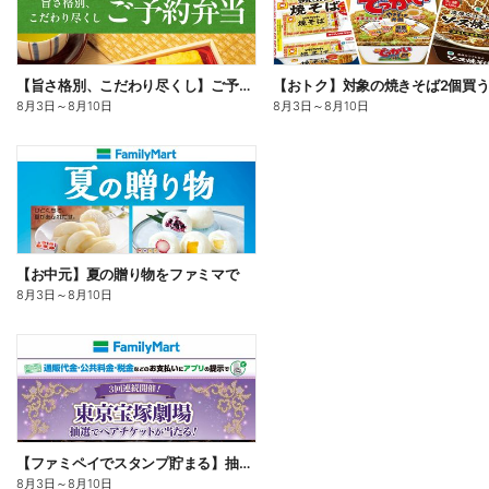
【旨さ格別、こだわり尽くし】ご予約弁当
8月3日
～
8月10日
8月3日
～
8月10日
【お中元】夏の贈り物をファミマで
8月3日
～
8月10日
【ファミペイでスタンプ貯まる】抽選でペアチケットが当たる!
8月3日
～
8月10日