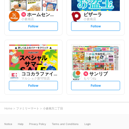
ホームセンター グッデイ
ピザーラ
小倉南店
小倉南店
s
s
Follow
Follow
e
e
t
t
f
f
o
o
l
l
l
l
o
o
w
w
ココカラファイン
サンリブ
マルショク新守恒店
もりつね
s
s
Follow
Follow
e
e
t
t
f
f
o
o
l
l
l
l
o
o
Home
ファミリーマート
小倉南方二丁目
w
w
Notice
Help
Privacy Policy
Terms and Conditions
Login