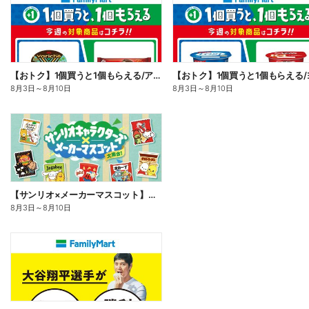
【おトク】1個買うと1個もらえる/アイス
8月3日
～
8月10日
8月3日
～
8月10日
【サンリオ×メーカーマスコット】オリジナルグッズ貰える!
8月3日
～
8月10日