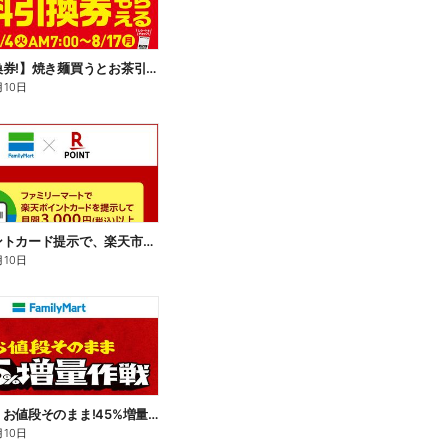
【無料引換券!】焼き麺買うとお茶引換券貰える!
月10日
楽天ポイントカード提示で、楽天市場でのお買い物がおトクに!
月10日
【おトク】お値段そのまま!45%増量作戦!
月10日