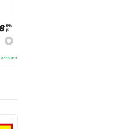
a
v
o
r
i
t
8
8
e
税込
税込
円
円
s
e
t
f
a
l Account
v
o
r
i
t
e