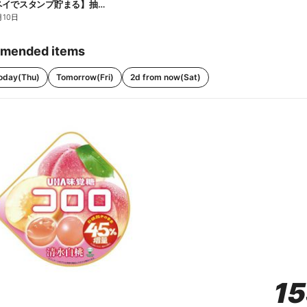
【ファミペイでスタンプ貯まる】抽選でペアチケットが当たる!
月10日
mended items
oday(Thu)
Tomorrow(Fri)
2d from now(Sat)
1
1