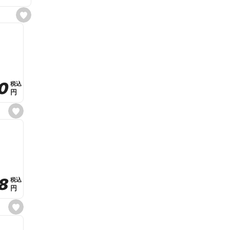
s
e
t
f
a
v
o
r
i
t
0
0
税込
税込
e
円
円
s
e
t
f
a
v
o
r
i
t
8
8
e
税込
税込
円
円
s
e
t
f