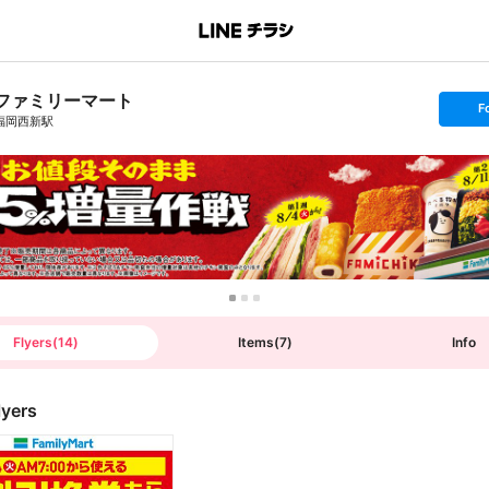
ファミリーマート
s
F
e
福岡西新駅
t
f
o
l
l
o
w
Flyers
(
14
)
Items
(
7
)
Info
lyers