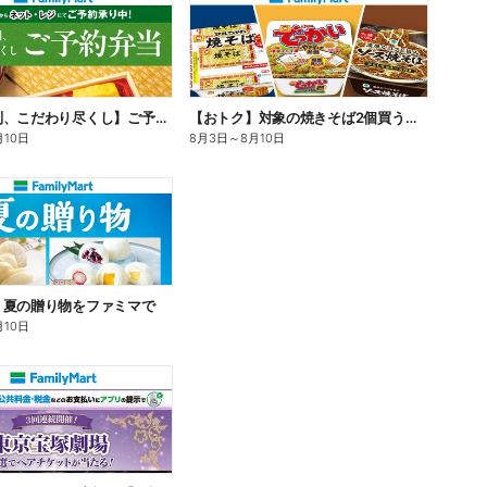
【旨さ格別、こだわり尽くし】ご予約弁当
【おトク】対象の焼きそば2個買うと100円引き!
月10日
8月3日
～
8月10日
】夏の贈り物をファミマで
月10日