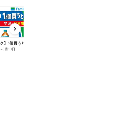
t
x
e
n
ク】1個買うと1個もらえる/麦茶
～
8月10日