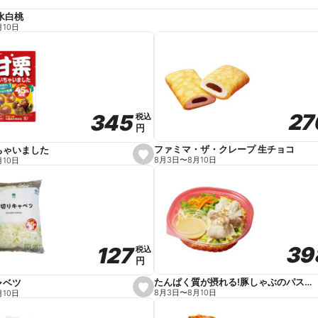
水白桃
月10日
27
27
345
345
税込
税込
円
円
ファミマ・ザ・クレープ 生チョコ
ちゃいました
s
8月3日
〜
8月10日
月10日
e
t
f
a
v
o
r
i
t
39
39
127
127
e
税込
税込
円
円
たんぱく質が摂れる!豚しゃぶのパスタサラダ
ャベツ
s
8月3日
〜
8月10日
月10日
e
t
f