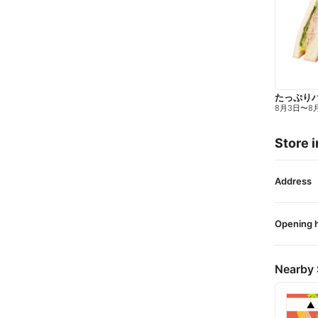
たっぷり
8月3日
〜
8
Store i
Address
Opening 
Nearby 