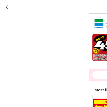
LINEチラシ
B
r
a
n
c
h
T
o
p
Latest f