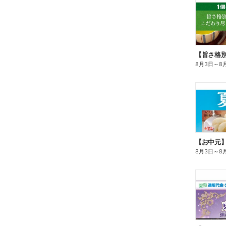
8月3日
～
8
【お中元
8月3日
～
8