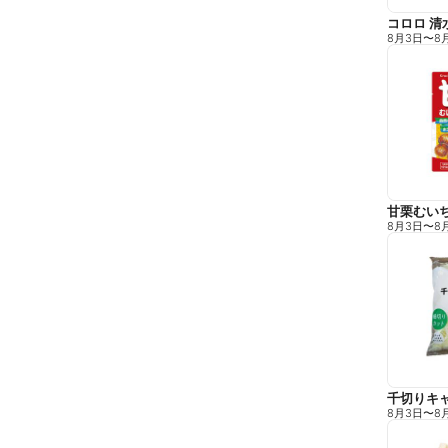
コロロ 清
8月3日
〜
8
甘栗むい
8月3日
〜
8
千切りキ
8月3日
〜
8