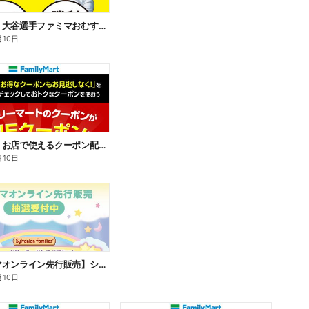
【おトク】大谷選手ファミマおむすび割
月10日
【おトク】お店で使えるクーポン配信中
月10日
【ファミマオンライン先行販売】シルバニアファミリー
月10日