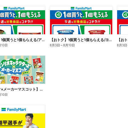
【おトク】1個買うと1個もらえる/アイス
【おトク】1個買うと1個もらえる/ヨーグルト
【おト
月10日
8月3日
～
8月10日
8月3日
【サンリオ×メーカーマスコット】オリジナルグッズ貰える!
月10日