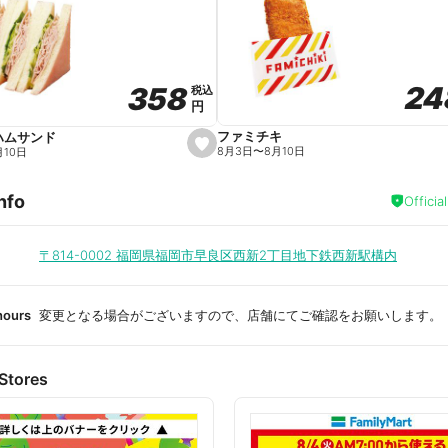
a
v
o
r
i
t
24
24
358
358
e
税込
税込
円
円
ファミチキ
ハムサンド
s
8月3日
〜
8月10日
月10日
e
t
f
nfo
a
Officia
v
o
r
i
〒814-0002
福岡県福岡市早良区西新2丁目地下鉄西新駅構内
t
e
hours
変更となる場合がございますので、店舗にてご確認をお願いします。
Stores