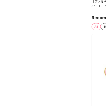
8月3日
～
8
Recom
All
T