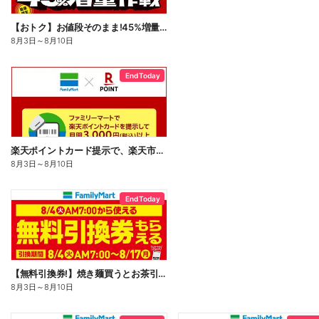
【おトク】お値段そのまま!45%増量作戦!
8月3日
～
8月10日
End Today
楽天ポイントカード提示で、楽天市場でのお買い物がおトクに!
8月3日
～
8月10日
End Today
【無料引換券!】焼き麺買うとお茶引換券貰える!
8月3日
～
8月10日