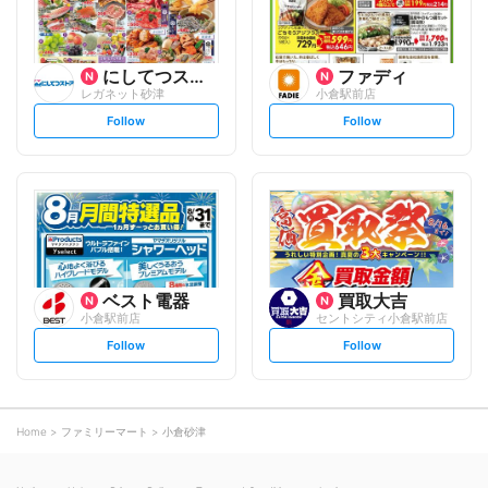
にしてつストア
ファディ
レガネット砂津
小倉駅前店
s
s
Follow
Follow
e
e
t
t
f
f
o
o
l
l
l
l
o
o
w
w
ベスト電器
買取大吉
小倉駅前店
セントシティ小倉駅前店
s
s
Follow
Follow
e
e
t
t
f
f
o
o
l
l
l
l
o
o
Home
ファミリーマート
小倉砂津
w
w