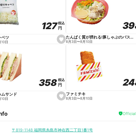
v
o
r
i
t
39
39
127
127
e
税込
税込
円
円
たんぱく質が摂れる!豚しゃぶのパスタサラダ
ャベツ
s
8月3日
〜
8月10日
月10日
e
t
f
a
v
o
r
i
t
24
24
358
358
e
税込
税込
円
円
ファミチキ
ハムサンド
s
8月3日
〜
8月10日
月10日
e
t
f
nfo
a
Officia
v
o
r
i
〒819-1148
福岡県糸島市神在西二丁目1番1号
t