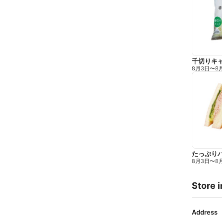
千切りキ
8月3日
〜
8
たっぷり
8月3日
〜
8
Store i
Address