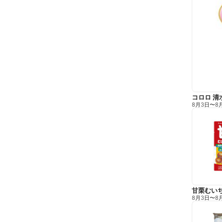
コロロ 清
8月3日
〜
8
甘栗むい
8月3日
〜
8