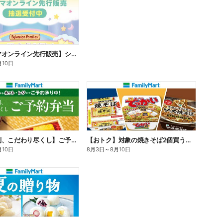
【ファミマオンライン先行販売】シルバニアファミリー
月10日
【旨さ格別、こだわり尽くし】ご予約弁当
【おトク】対象の焼きそば2個買うと100円引き!
月10日
8月3日
～
8月10日