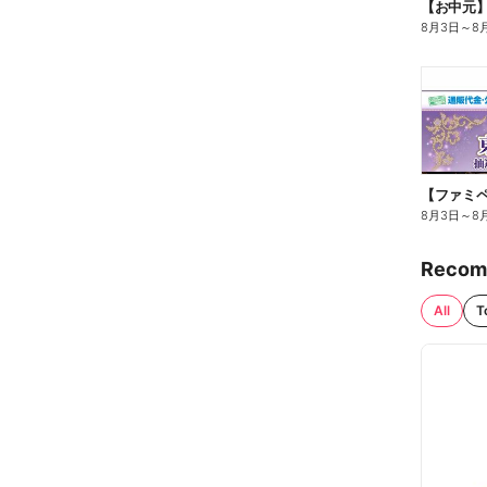
【お中元
8月3日
～
8
8月3日
～
8
Recom
All
T