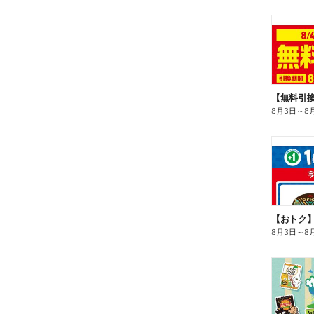
8月3日
～
8
8月3日
～
8