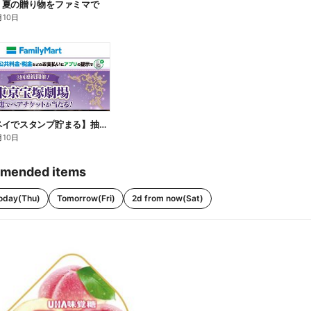
】夏の贈り物をファミマで
月10日
【ファミペイでスタンプ貯まる】抽選でペアチケットが当たる!
月10日
mended items
oday(Thu)
Tomorrow(Fri)
2d from now(Sat)