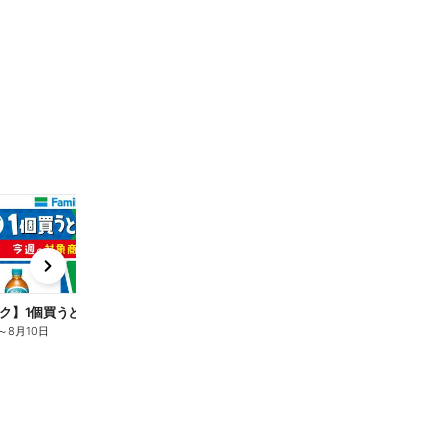
t
x
e
n
ク】1個買うと1個もらえる/麦茶
～
8月10日