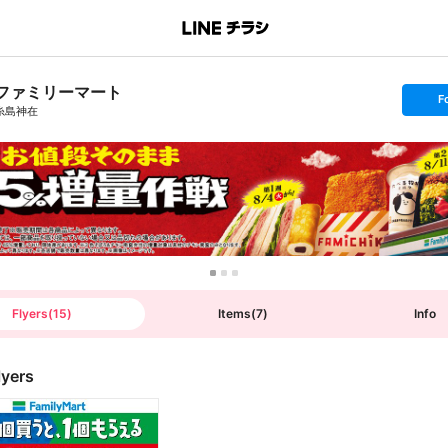
ファミリーマート
s
F
e
糸島神在
t
f
o
l
l
o
w
Flyers
(
15
)
Items
(
7
)
Info
lyers