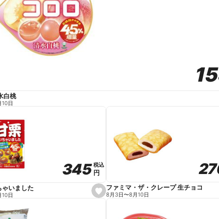
1
1
水白桃
月10日
27
27
345
345
税込
税込
円
円
ファミマ・ザ・クレープ 生チョコ
ちゃいました
s
8月3日
〜
8月10日
月10日
e
t
f
a