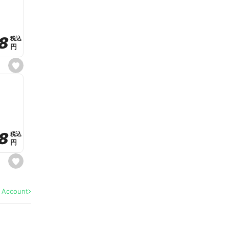
v
o
r
i
t
8
8
e
税込
税込
円
円
s
e
t
f
a
v
o
r
i
t
8
8
e
税込
税込
円
円
s
e
t
f
a
l Account
v
o
r
i
t