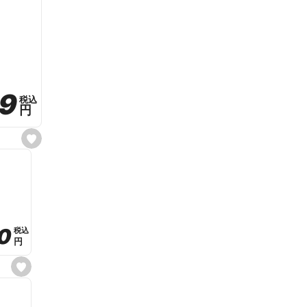
59
59
税込
税込
円
円
s
e
t
f
a
v
o
r
i
t
0
0
税込
税込
e
円
円
s
e
t
f
a