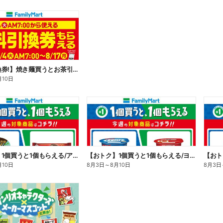
【無料引換券!】焼き麺買うとお茶引換券貰える!
月10日
【おトク】1個買うと1個もらえる/アイス
【おトク】1個買うと1個もらえる/ヨーグルト
【おト
月10日
8月3日
～
8月10日
8月3日