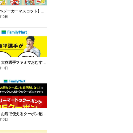
【サンリオ×メーカーマスコット】オリジナルグッズ貰える!
月10日
【おトク】大谷選手ファミマおむすび割
月10日
【おトク】お店で使えるクーポン配信中
月10日