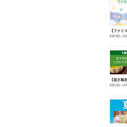
8月3日
～
8
8月3日
～
8