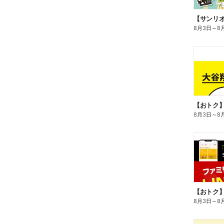
8月3日
～
8
8月3日
～
8
8月3日
～
8