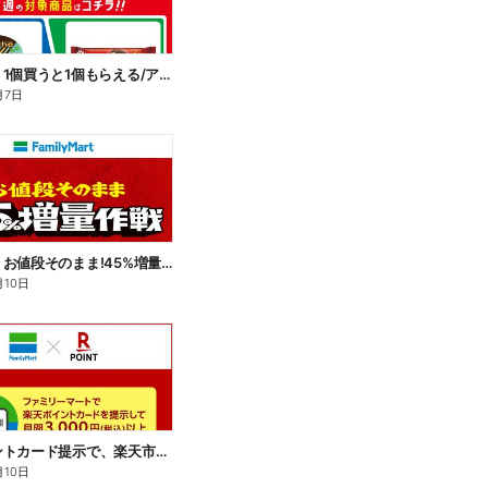
【おトク】1個買うと1個もらえる/アイス
月7日
【おトク】お値段そのまま!45%増量作戦!
月10日
楽天ポイントカード提示で、楽天市場でのお買い物がおトクに!
月10日