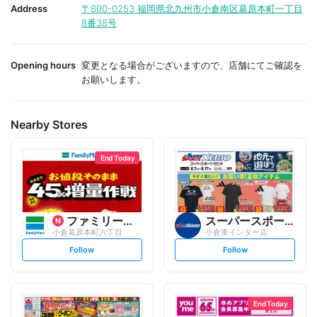
i
i
Address
〒800-0253
福岡県北九州市小倉南区葛原本町一丁目
t
t
8番38号
e
e
Opening hours
変更となる場合がございますので、店舗にてご確認を
お願いします。
Nearby Stores
End Today
ファミリーマート
スーパースポーツゼビオ
小倉葛原本町六丁目
小倉東インター店
s
s
Follow
Follow
e
e
t
t
f
f
o
o
l
l
l
l
o
o
End Today
w
w