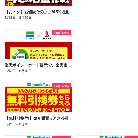
【おトク】お値段そのまま!45%増量作戦!
8月3日
～
8月10日
End Today
楽天ポイントカード提示で、楽天市場でのお買い物がおトクに!
8月3日
～
8月10日
End Today
【無料引換券!】焼き麺買うとお茶引換券貰える!
8月3日
～
8月10日