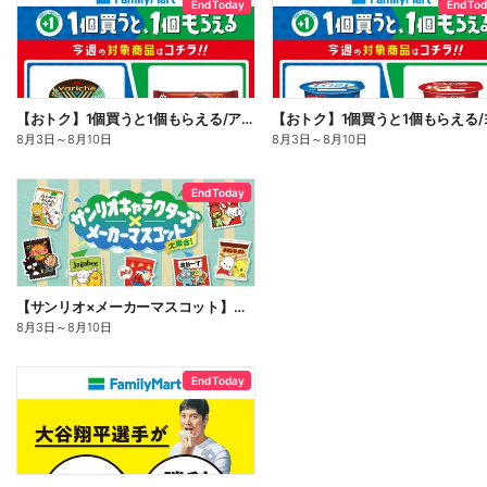
End Today
End To
【おトク】1個買うと1個もらえる/アイス
8月3日
～
8月10日
8月3日
～
8月10日
End Today
【サンリオ×メーカーマスコット】オリジナルグッズ貰える!
8月3日
～
8月10日
End Today