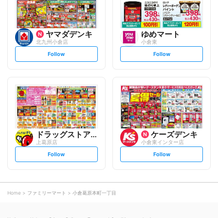
ヤマダデンキ
ゆめマート
北九州小倉店
小倉東
s
s
Follow
Follow
e
e
t
t
f
f
o
o
l
l
l
l
o
o
w
w
ドラッグストアモリ
ケーズデンキ
上葛原店
小倉東インター店
s
s
Follow
Follow
e
e
t
t
f
f
o
o
l
l
l
l
o
o
Home
ファミリーマート
小倉葛原本町一丁目
w
w