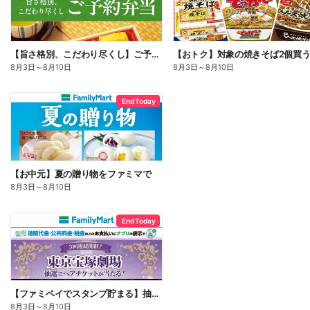
【旨さ格別、こだわり尽くし】ご予約弁当
8月3日
～
8月10日
8月3日
～
8月10日
End Today
【お中元】夏の贈り物をファミマで
8月3日
～
8月10日
End Today
【ファミペイでスタンプ貯まる】抽選でペアチケットが当たる!
8月3日
～
8月10日