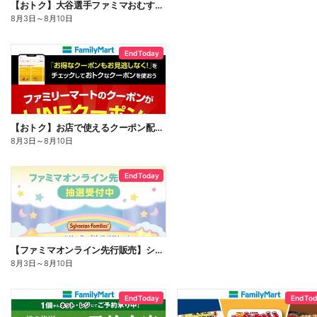
【おトク】大谷選手ファミマおむすび割
8月3日
～
8月10日
End Today
【おトク】お店で使えるクーポン配信中
8月3日
～
8月10日
End Today
【ファミマオンライン先行販売】シルバニアファミリー
8月3日
～
8月10日
End Today
End To