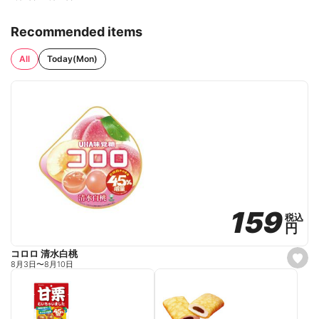
Recommended items
All
Today(Mon)
159
159
税込
税込
円
円
コロロ 清水白桃
s
8月3日
〜
8月10日
e
t
f
a
v
o