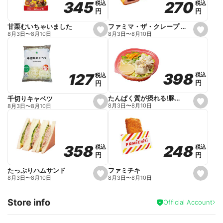
270
270
345
345
税込
税込
税込
税込
r
円
円
円
円
i
t
e
ファミマ・ザ・クレープ 生チョコ
甘栗むいちゃいました
s
s
8月3日
〜
8月10日
8月3日
〜
8月10日
e
e
t
t
f
f
a
a
v
v
o
o
398
398
127
127
税込
税込
税込
税込
r
r
円
円
円
円
i
i
t
t
e
e
たんぱく質が摂れる!豚しゃぶのパスタサラダ
千切りキャベツ
s
s
8月3日
〜
8月10日
8月3日
〜
8月10日
e
e
t
t
f
f
a
a
v
v
o
o
248
248
358
358
税込
税込
税込
税込
r
r
円
円
円
円
i
i
t
t
e
e
ファミチキ
たっぷりハムサンド
s
s
8月3日
〜
8月10日
8月3日
〜
8月10日
e
e
t
t
f
f
Store info
a
a
Official Account
v
v
o
o
r
r