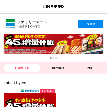
B
r
a
n
ファミリーマート
c
s
Follow
h
e
小倉葛原本町一丁目
T
t
o
f
p
o
l
l
o
w
Flyers
(
14
)
Items
(
7
)
Info
Latest flyers
End Today