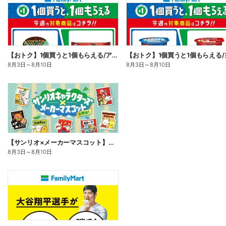
【おトク】1個買うと1個もらえる/アイス
8月3日
～
8月10日
8月3日
～
8月10日
【サンリオ×メーカーマスコット】オリジナルグッズ貰える!
8月3日
～
8月10日