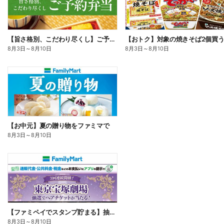
【旨さ格別、こだわり尽くし】ご予約弁当
8月3日
～
8月10日
8月3日
～
8月10日
【お中元】夏の贈り物をファミマで
8月3日
～
8月10日
【ファミペイでスタンプ貯まる】抽選でペアチケットが当たる!
8月3日
～
8月10日