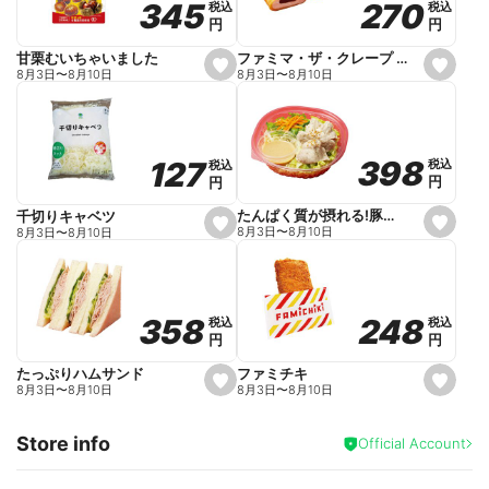
270
270
345
345
税込
税込
税込
税込
r
円
円
円
円
i
t
e
ファミマ・ザ・クレープ 生チョコ
甘栗むいちゃいました
s
s
8月3日
〜
8月10日
8月3日
〜
8月10日
e
e
t
t
f
f
a
a
v
v
o
o
398
398
127
127
税込
税込
税込
税込
r
r
円
円
円
円
i
i
t
t
e
e
たんぱく質が摂れる!豚しゃぶのパスタサラダ
千切りキャベツ
s
s
8月3日
〜
8月10日
8月3日
〜
8月10日
e
e
t
t
f
f
a
a
v
v
o
o
248
248
358
358
税込
税込
税込
税込
r
r
円
円
円
円
i
i
t
t
e
e
ファミチキ
たっぷりハムサンド
s
s
8月3日
〜
8月10日
8月3日
〜
8月10日
e
e
t
t
f
f
Store info
a
a
Official Account
v
v
o
o
r
r