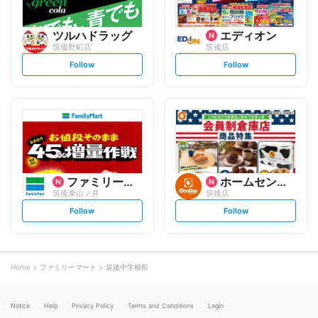
ツルハドラッグ
エディオン
筑後野町店
筑後店
s
s
Follow
Follow
e
e
t
t
f
f
o
o
l
l
l
l
o
o
w
w
ファミリーマート
ホームセンター グッデイ
筑後東山ノ井
筑後店
s
s
Follow
Follow
e
e
t
t
f
f
o
o
l
l
l
l
o
o
Home
ファミリーマート
筑後中学校前
w
w
Notice
Help
Privacy Policy
Terms and Conditions
Login