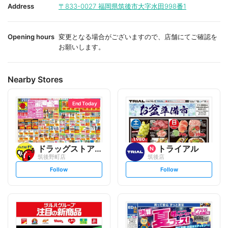
i
i
Address
〒833-0027
福岡県筑後市大字水田998番1
t
t
e
e
Opening hours
変更となる場合がございますので、店舗にてご確認を
お願いします。
Nearby Stores
End Today
ドラッグストアモリ
トライアル
筑後野町店
筑後店
s
s
Follow
Follow
e
e
t
t
f
f
o
o
l
l
l
l
o
o
w
w