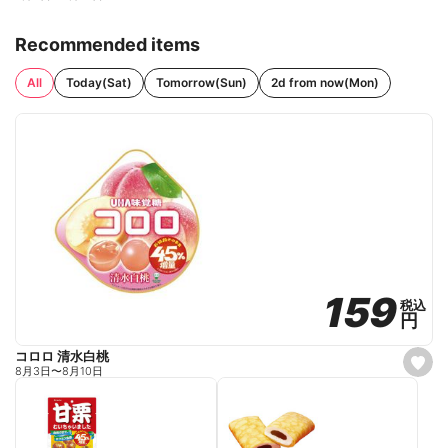
Recommended items
All
Today(Sat)
Tomorrow(Sun)
2d from now(Mon)
159
159
税込
税込
円
円
コロロ 清水白桃
s
8月3日
〜
8月10日
e
t
f
a
v
o