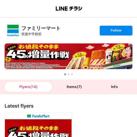
B
r
a
n
ファミリーマート
c
s
Follow
h
e
筑後中学校前
T
t
o
f
p
o
l
l
o
w
Flyers
(
14
)
Items
(
7
)
Info
Latest flyers