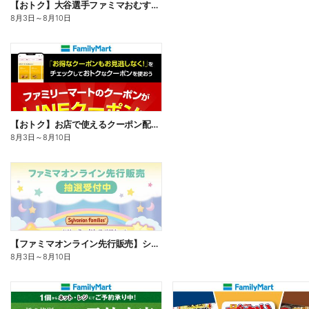
【おトク】大谷選手ファミマおむすび割
8月3日
～
8月10日
【おトク】お店で使えるクーポン配信中
8月3日
～
8月10日
【ファミマオンライン先行販売】シルバニアファミリー
8月3日
～
8月10日