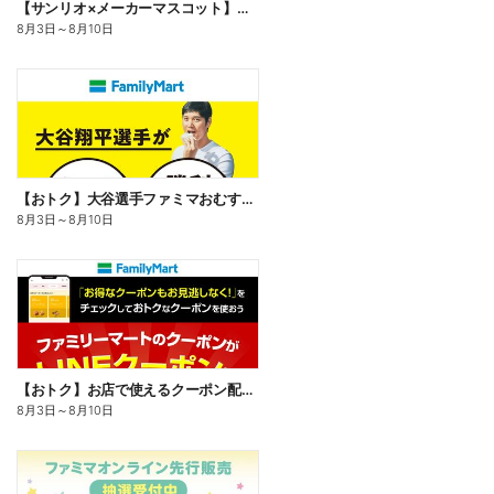
【サンリオ×メーカーマスコット】オリジナルグッズ貰える!
8月3日
～
8月10日
【おトク】大谷選手ファミマおむすび割
8月3日
～
8月10日
【おトク】お店で使えるクーポン配信中
8月3日
～
8月10日