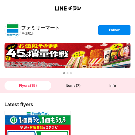
B
r
a
n
ファミリーマート
c
s
Follow
h
e
戸畑駅北
T
t
o
f
p
o
l
l
o
w
Flyers
(
15
)
Items
(
7
)
Info
Latest flyers