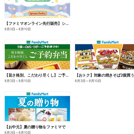
【ファミマオンライン先行販売】シルバニアファミリー
8月3日
～
8月10日
【旨さ格別、こだわり尽くし】ご予約弁当
8月3日
～
8月10日
8月3日
～
8月10日
【お中元】夏の贈り物をファミマで
8月3日
～
8月10日