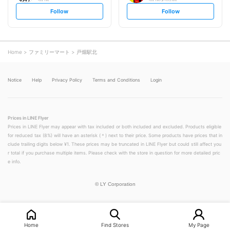
s
s
Follow
Follow
e
e
t
t
f
f
o
o
l
l
l
l
o
o
Home
ファミリーマート
戸畑駅北
w
w
Notice
Help
Privacy Policy
Terms and Conditions
Login
Prices in LINE Flyer
Prices in LINE Flyer may appear with tax included or both included and excluded. Products eligible
for reduced tax (8%) will have an asterisk (＊) next to their price. Some products have prices that in
clude trailing digits below ¥1. These prices may be truncated in LINE Flyer but could still affect you
r total if you purchase multiple items. Please check with the store in question for more detailed pric
e info.
©
LY Corporation
Home
Find Stores
My Page