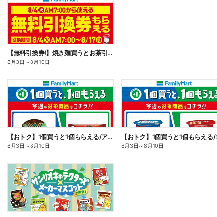
【無料引換券!】焼き麺買うとお茶引換券貰える!
8月3日
～
8月10日
【おトク】1個買うと1個もらえる/アイス
8月3日
～
8月10日
8月3日
～
8月10日