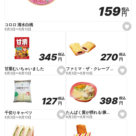
159
159
税込
税込
円
円
コロロ 清水白桃
s
8月3日
〜
8月10日
e
t
f
a
v
o
270
270
345
345
税込
税込
税込
税込
r
円
円
円
円
i
t
e
ファミマ・ザ・クレープ 生チョコ
甘栗むいちゃいました
s
s
8月3日
〜
8月10日
8月3日
〜
8月10日
e
e
t
t
f
f
a
a
v
v
o
o
398
398
127
127
税込
税込
税込
税込
r
r
円
円
円
円
i
i
t
t
e
e
たんぱく質が摂れる!豚しゃぶのパスタサラダ
千切りキャベツ
s
s
8月3日
〜
8月10日
8月3日
〜
8月10日
e
e
t
t
f
f
a
a
v
v