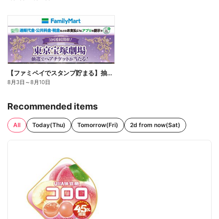
【ファミペイでスタンプ貯まる】抽選でペアチケットが当たる!
8月3日
～
8月10日
Recommended items
All
Today(Thu)
Tomorrow(Fri)
2d from now(Sat)