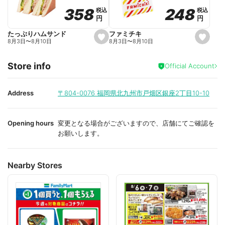
o
o
248
248
358
358
税込
税込
税込
税込
r
r
円
円
円
円
i
i
t
t
e
e
ファミチキ
たっぷりハムサンド
s
s
8月3日
〜
8月10日
8月3日
〜
8月10日
e
e
t
t
f
f
Store info
a
a
Official Account
v
v
o
o
r
r
i
i
Address
〒804-0076
福岡県北九州市戸畑区銀座2丁目10-10
t
t
e
e
Opening hours
変更となる場合がございますので、店舗にてご確認を
お願いします。
Nearby Stores