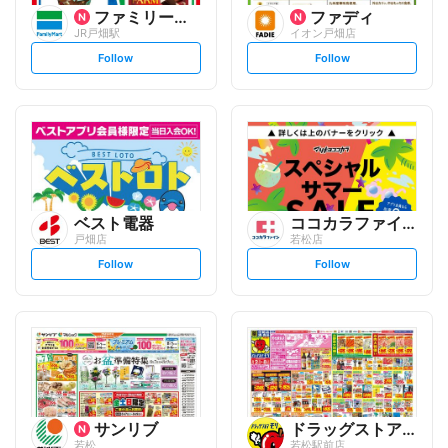
ファミリーマート
ファディ
JR戸畑駅
イオン戸畑店
s
s
Follow
Follow
e
e
t
t
f
f
o
o
l
l
l
l
o
o
w
w
ベスト電器
ココカラファイン
戸畑店
若松店
s
s
Follow
Follow
e
e
t
t
f
f
o
o
l
l
l
l
o
o
w
w
サンリブ
ドラッグストアモリ
若松
若松駅前店