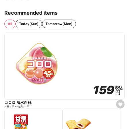
Recommended items
All
Today(Sun)
Tomorrow(Mon)
159
159
税込
税込
円
円
コロロ 清水白桃
s
8月3日
〜
8月10日
e
t
f
a
v
o