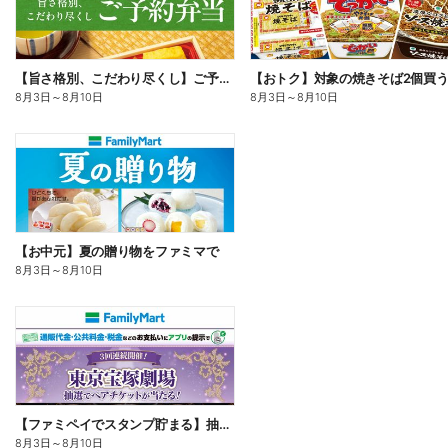
【旨さ格別、こだわり尽くし】ご予約弁当
8月3日
～
8月10日
8月3日
～
8月10日
【お中元】夏の贈り物をファミマで
8月3日
～
8月10日
【ファミペイでスタンプ貯まる】抽選でペアチケットが当たる!
8月3日
～
8月10日