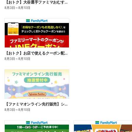
【おトク】大谷選手ファミマおむすび割
8月3日
～
8月10日
【おトク】お店で使えるクーポン配信中
8月3日
～
8月10日
【ファミマオンライン先行販売】シルバニアファミリー
8月3日
～
8月10日