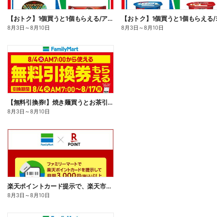
【おトク】1個買うと1個もらえる/アイス
8月3日
～
8月10日
8月3日
～
8月10日
【無料引換券!】焼き麺買うとお茶引換券貰える!
8月3日
～
8月10日
楽天ポイントカード提示で、楽天市場でのお買い物がおトクに!
8月3日
～
8月10日