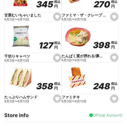
270
270
345
345
税込
税込
税込
税込
r
円
円
円
円
i
t
e
ファミマ・ザ・クレープ 生チョコ
甘栗むいちゃいました
s
s
8月3日
〜
8月10日
8月3日
〜
8月10日
e
e
t
t
f
f
a
a
v
v
o
o
398
398
127
127
税込
税込
税込
税込
r
r
円
円
円
円
i
i
t
t
e
e
たんぱく質が摂れる!豚しゃぶのパスタサラダ
千切りキャベツ
s
s
8月3日
〜
8月10日
8月3日
〜
8月10日
e
e
t
t
f
f
a
a
v
v
o
o
248
248
358
358
税込
税込
税込
税込
r
r
円
円
円
円
i
i
t
t
e
e
ファミチキ
たっぷりハムサンド
s
s
8月3日
〜
8月10日
8月3日
〜
8月10日
e
e
t
t
f
f
Store info
a
a
Official Account
v
v
o
o
r
r