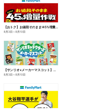
【おトク】お値段そのまま!45%増量作戦!
8月3日
～
8月10日
【サンリオ×メーカーマスコット】オリジナルグッズ貰える!
8月3日
～
8月10日