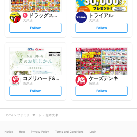
ドラッグストアモリ
トライアル
大津店
大津店
s
s
Follow
Follow
e
e
t
t
f
f
o
o
l
l
l
l
o
o
w
w
コメリハード&グリーン
ケーズデンキ
西原店
菊陽店
s
s
Follow
Follow
e
e
t
t
f
f
o
o
l
l
l
l
o
o
Home
ファミリーマート
熊本大津
w
w
Notice
Help
Privacy Policy
Terms and Conditions
Login