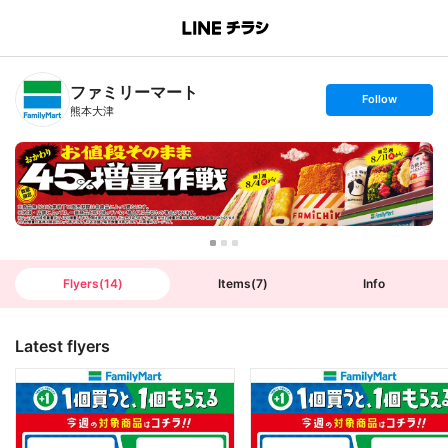
B
r
a
n
ファミリーマート
c
s
Follow
h
e
熊本大津
T
t
o
f
p
o
l
l
o
w
Flyers
(
14
)
Items
(
7
)
Info
Latest flyers