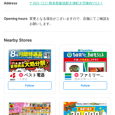
i
i
Address
〒869-1221
熊本県菊池郡大津町大字陣内1153-1
t
t
e
e
Opening hours
変更となる場合がございますので、店舗にてご確認を
お願いします。
Nearby Stores
ベスト電器
ファミリーマート
大津店
熊本大津バイパス
s
s
Follow
Follow
e
e
t
t
f
f
o
o
l
l
l
l
o
o
w
w