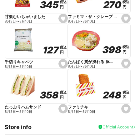
270
270
345
345
税込
税込
税込
税込
r
円
円
円
円
i
t
e
ファミマ・ザ・クレープ 生チョコ
甘栗むいちゃいました
s
s
8月3日
〜
8月10日
8月3日
〜
8月10日
e
e
t
t
f
f
a
a
v
v
o
o
398
398
127
127
税込
税込
税込
税込
r
r
円
円
円
円
i
i
t
t
e
e
たんぱく質が摂れる!豚しゃぶのパスタサラダ
千切りキャベツ
s
s
8月3日
〜
8月10日
8月3日
〜
8月10日
e
e
t
t
f
f
a
a
v
v
o
o
248
248
358
358
税込
税込
税込
税込
r
r
円
円
円
円
i
i
t
t
e
e
ファミチキ
たっぷりハムサンド
s
s
8月3日
〜
8月10日
8月3日
〜
8月10日
e
e
t
t
f
f
Store info
a
a
Official Account
v
v
o
o
r
r