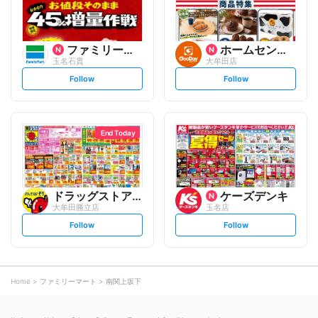
ファミリーマート
ホームセンター グッデイ
玉名石貫
大牟田店
s
s
Follow
Follow
e
e
t
t
f
f
o
o
l
l
l
l
o
o
End Today
w
w
ドラッグストアモリ
ケーズデンキ
大牟田勝立店
玉名店
s
s
Follow
Follow
e
e
t
t
f
f
o
o
l
l
l
l
o
o
Home
ファミリーマート
南関上坂下
w
w