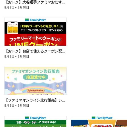
【おトク】大谷選手ファミマおむすび割
8月3日
～
8月10日
【おトク】お店で使えるクーポン配信中
8月3日
～
8月10日
【ファミマオンライン先行販売】シルバニアファミリー
8月3日
～
8月10日