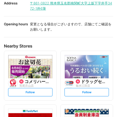
i
i
Address
〒861-0822
熊本県玉名郡南関町大字上坂下字井手34
t
t
72-1外6筆
e
e
Opening hours
変更となる場合がございますので、店舗にてご確認を
お願いします。
Nearby Stores
コメリハード&グリーン
ドラッグセイムス
荒尾庄山店
菊水江田店
s
s
Follow
Follow
e
e
t
t
f
f
o
o
l
l
l
l
o
o
w
w