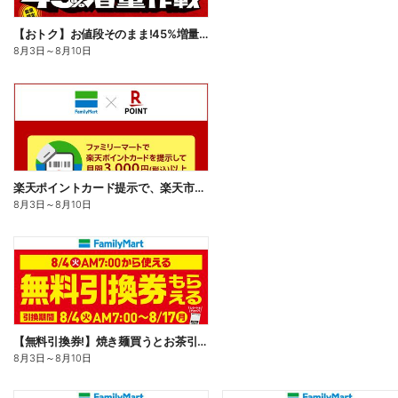
【おトク】お値段そのまま!45%増量作戦!
8月3日
～
8月10日
楽天ポイントカード提示で、楽天市場でのお買い物がおトクに!
8月3日
～
8月10日
【無料引換券!】焼き麺買うとお茶引換券貰える!
8月3日
～
8月10日