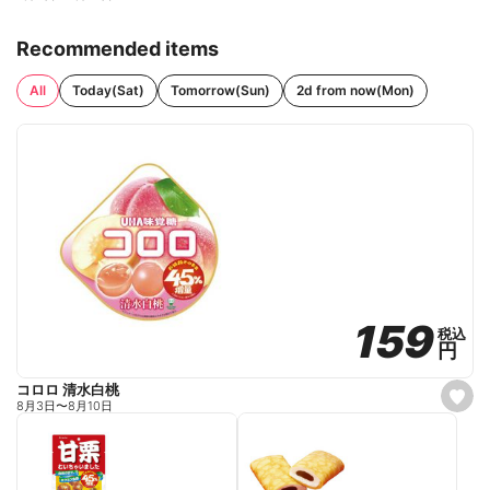
Recommended items
All
Today(Sat)
Tomorrow(Sun)
2d from now(Mon)
159
159
税込
税込
円
円
コロロ 清水白桃
s
8月3日
〜
8月10日
e
t
f
a
v
o