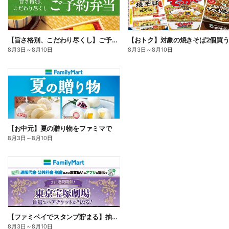
【旨さ格別、こだわり尽くし】ご予約弁当
8月3日
～
8月10日
8月3日
～
8月10日
【お中元】夏の贈り物をファミマで
8月3日
～
8月10日
【ファミペイでスタンプ貯まる】抽選でペアチケットが当たる!
8月3日
～
8月10日