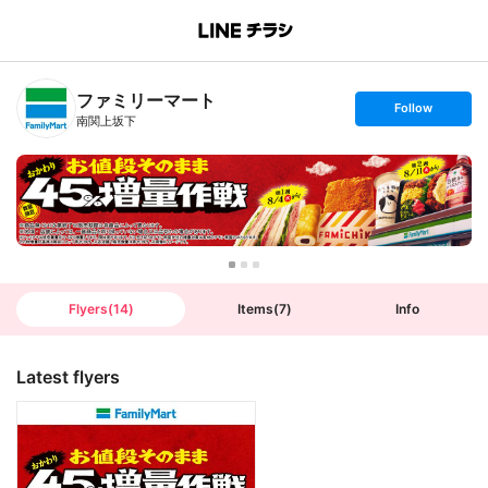
B
r
a
n
ファミリーマート
c
s
Follow
h
e
南関上坂下
T
t
o
f
p
o
l
l
o
w
Flyers
(
14
)
Items
(
7
)
Info
Latest flyers