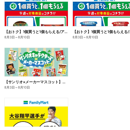
【おトク】1個買うと1個もらえる/アイス
8月3日
～
8月10日
8月3日
～
8月10日
【サンリオ×メーカーマスコット】オリジナルグッズ貰える!
8月3日
～
8月10日