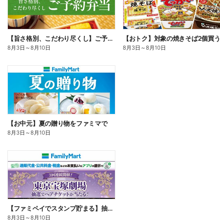
【旨さ格別、こだわり尽くし】ご予約弁当
8月3日
～
8月10日
8月3日
～
8月10日
【お中元】夏の贈り物をファミマで
8月3日
～
8月10日
【ファミペイでスタンプ貯まる】抽選でペアチケットが当たる!
8月3日
～
8月10日