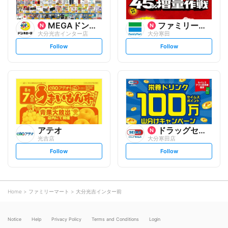
MEGAドン・キホーテ
ファミリーマート
大分光吉インター店
大分寒田
s
s
Follow
Follow
e
e
t
t
f
f
o
o
l
l
l
l
o
o
w
w
アテオ
ドラッグセイムス
光吉店
大分寒田店
s
s
Follow
Follow
e
e
t
t
f
f
o
o
l
l
l
l
o
o
Home
ファミリーマート
大分光吉インター前
w
w
Notice
Help
Privacy Policy
Terms and Conditions
Login