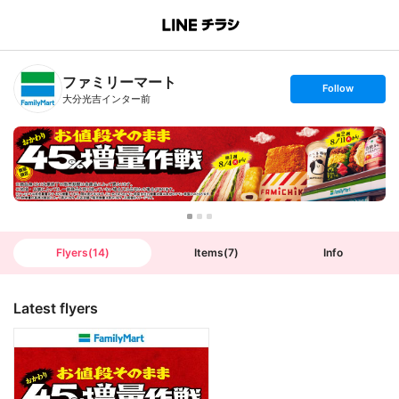
B
r
a
n
ファミリーマート
c
s
Follow
h
e
大分光吉インター前
T
t
o
f
p
o
l
l
o
w
Flyers
(
14
)
Items
(
7
)
Info
Latest flyers