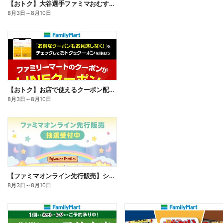
【おトク】大谷選手ファミマおむすび割
8月3日
～
8月10日
【おトク】お店で使えるクーポン配信中
8月3日
～
8月10日
【ファミマオンライン先行販売】シルバニアファミリー
8月3日
～
8月10日