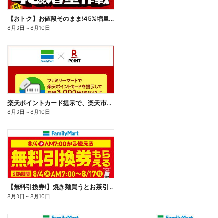
【おトク】お値段そのまま!45%増量作戦!
8月3日
～
8月10日
楽天ポイントカード提示で、楽天市場でのお買い物がおトクに!
8月3日
～
8月10日
【無料引換券!】焼き麺買うとお茶引換券貰える!
8月3日
～
8月10日