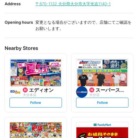
i
i
Address
〒870-1132
大分県大分市大字光吉1140-1
t
t
e
e
Opening hours
変更となる場合がございますので、店舗にてご確認を
お願いします。
Nearby Stores
エディオン
スーパースポーツゼビオ
大分本店
大分店
s
s
Follow
Follow
e
e
t
t
f
f
o
o
l
l
l
l
o
o
w
w