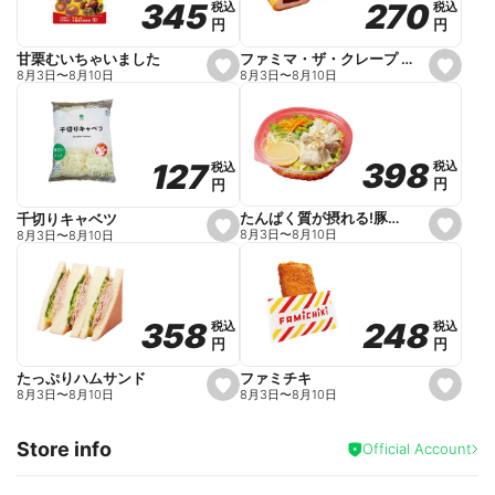
270
270
345
345
税込
税込
税込
税込
r
円
円
円
円
i
t
e
ファミマ・ザ・クレープ 生チョコ
甘栗むいちゃいました
s
s
8月3日
〜
8月10日
8月3日
〜
8月10日
e
e
t
t
f
f
a
a
v
v
o
o
398
398
127
127
税込
税込
税込
税込
r
r
円
円
円
円
i
i
t
t
e
e
たんぱく質が摂れる!豚しゃぶのパスタサラダ
千切りキャベツ
s
s
8月3日
〜
8月10日
8月3日
〜
8月10日
e
e
t
t
f
f
a
a
v
v
o
o
248
248
358
358
税込
税込
税込
税込
r
r
円
円
円
円
i
i
t
t
e
e
ファミチキ
たっぷりハムサンド
s
s
8月3日
〜
8月10日
8月3日
〜
8月10日
e
e
t
t
f
f
Store info
a
a
Official Account
v
v
o
o
r
r