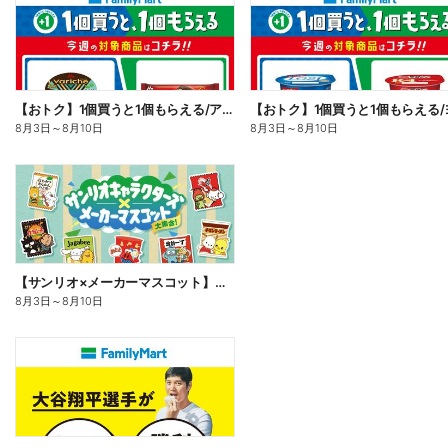
【おトク】1個買うと1個もらえる/アイス
8月3日
～
8月10日
8月3日
～
8月10日
【サンリオ×メーカーマスコット】オリジナルグッズ貰える!
8月3日
～
8月10日