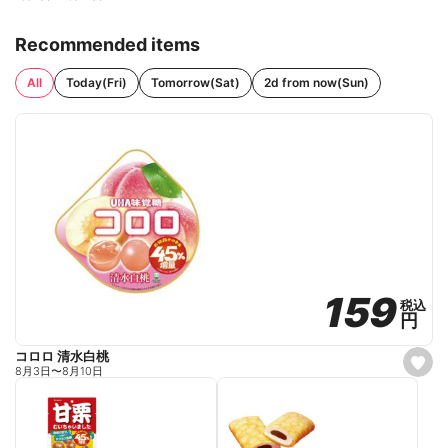
Recommended items
All
Today(Fri)
Tomorrow(Sat)
2d from now(Sun)
159
159
税込
税込
円
円
コロロ 清水白桃
s
8月3日
〜
8月10日
e
t
f
a
v
o