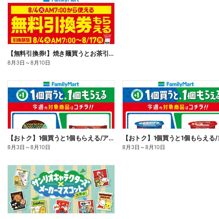
【無料引換券!】焼き麺買うとお茶引換券貰える!
8月3日
～
8月10日
【おトク】1個買うと1個もらえる/アイス
8月3日
～
8月10日
8月3日
～
8月10日