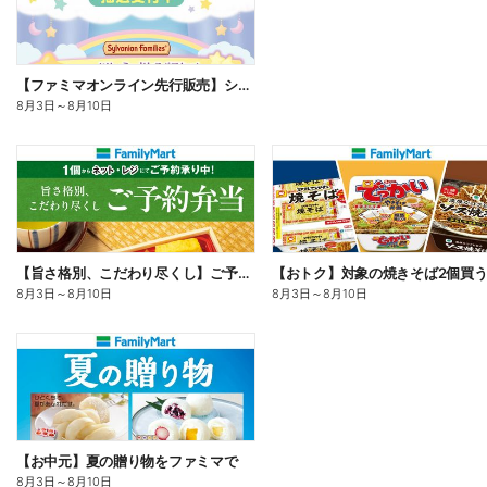
【ファミマオンライン先行販売】シルバニアファミリー
8月3日
～
8月10日
【旨さ格別、こだわり尽くし】ご予約弁当
8月3日
～
8月10日
8月3日
～
8月10日
【お中元】夏の贈り物をファミマで
8月3日
～
8月10日