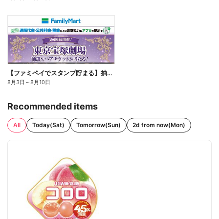
【ファミペイでスタンプ貯まる】抽選でペアチケットが当たる!
8月3日
～
8月10日
Recommended items
All
Today(Sat)
Tomorrow(Sun)
2d from now(Mon)