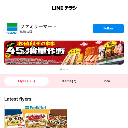
B
r
a
n
ファミリーマート
c
s
Follow
h
e
玖珠大隈
T
t
o
f
p
o
l
l
o
w
Flyers
(
15
)
Items
(
7
)
Info
Latest flyers