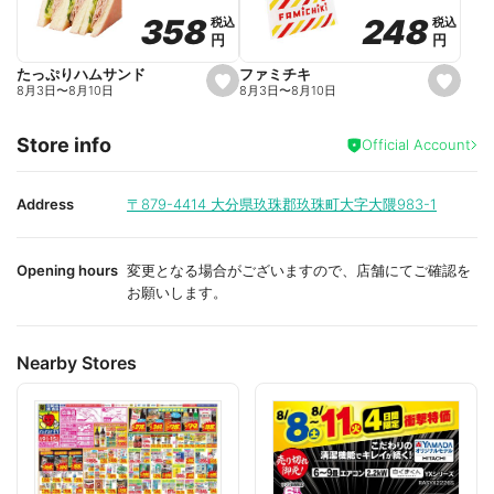
o
o
248
248
358
358
税込
税込
税込
税込
r
r
円
円
円
円
i
i
t
t
e
e
ファミチキ
たっぷりハムサンド
s
s
8月3日
〜
8月10日
8月3日
〜
8月10日
e
e
t
t
f
f
Store info
a
a
Official Account
v
v
o
o
r
r
i
i
Address
〒879-4414
大分県玖珠郡玖珠町大字大隈983-1
t
t
e
e
Opening hours
変更となる場合がございますので、店舗にてご確認を
お願いします。
Nearby Stores