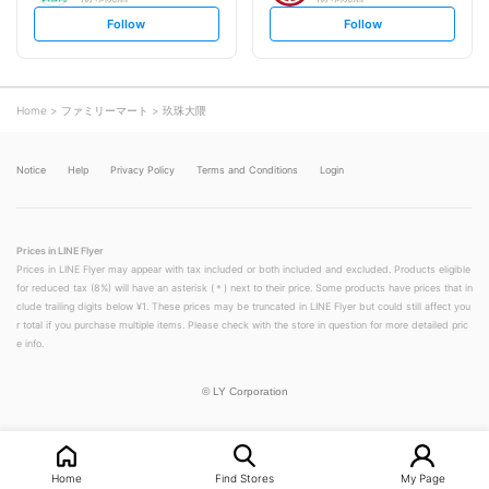
s
s
Follow
Follow
e
e
t
t
f
f
o
o
l
l
l
l
o
o
Home
ファミリーマート
玖珠大隈
w
w
Notice
Help
Privacy Policy
Terms and Conditions
Login
Prices in LINE Flyer
Prices in LINE Flyer may appear with tax included or both included and excluded. Products eligible
for reduced tax (8%) will have an asterisk (＊) next to their price. Some products have prices that in
clude trailing digits below ¥1. These prices may be truncated in LINE Flyer but could still affect you
r total if you purchase multiple items. Please check with the store in question for more detailed pric
e info.
©
LY Corporation
Home
Find Stores
My Page