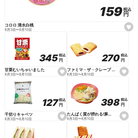
159
159
税込
税込
円
円
コロロ 清水白桃
s
8月3日
〜
8月10日
e
t
f
a
v
o
270
270
345
345
税込
税込
税込
税込
r
円
円
円
円
i
t
e
ファミマ・ザ・クレープ 生チョコ
甘栗むいちゃいました
s
s
8月3日
〜
8月10日
8月3日
〜
8月10日
e
e
t
t
f
f
a
a
v
v
o
o
398
398
127
127
税込
税込
税込
税込
r
r
円
円
円
円
i
i
t
t
e
e
たんぱく質が摂れる!豚しゃぶのパスタサラダ
千切りキャベツ
s
s
8月3日
〜
8月10日
8月3日
〜
8月10日
e
e
t
t
f
f
a
a
v
v