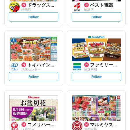
ドラッグストアモリ
ベスト電器
玖珠店
玖珠店
s
s
Follow
Follow
e
e
t
t
f
f
o
o
l
l
l
l
o
o
w
w
トキハインダストリー
ファミリーマート
玖珠センター
玖珠戸畑
s
s
Follow
Follow
e
e
t
t
f
f
o
o
l
l
l
l
o
o
w
w
コメリハード&グリーン
マルミヤストア
湯布院店
湯布院店