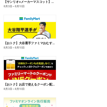
【サンリオ×メーカーマスコット】オリジナルグッズ貰える!
8月3日
～
8月10日
【おトク】大谷選手ファミマおむすび割
8月3日
～
8月10日
【おトク】お店で使えるクーポン配信中
8月3日
～
8月10日