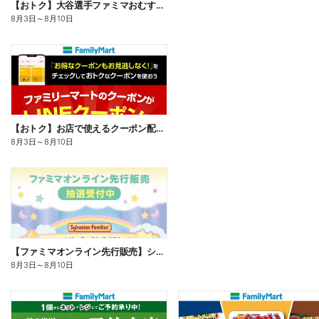
【おトク】大谷選手ファミマおむすび割
8月3日
～
8月10日
【おトク】お店で使えるクーポン配信中
8月3日
～
8月10日
【ファミマオンライン先行販売】シルバニアファミリー
8月3日
～
8月10日