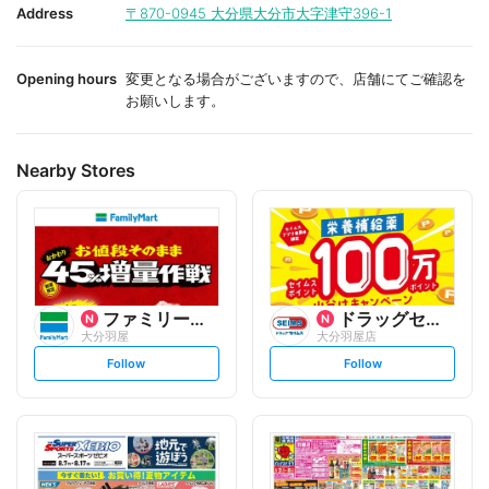
i
i
Address
〒870-0945
大分県大分市大字津守396-1
t
t
e
e
Opening hours
変更となる場合がございますので、店舗にてご確認を
お願いします。
Nearby Stores
ファミリーマート
ドラッグセイムス
大分羽屋
大分羽屋店
s
s
Follow
Follow
e
e
t
t
f
f
o
o
l
l
l
l
o
o
w
w