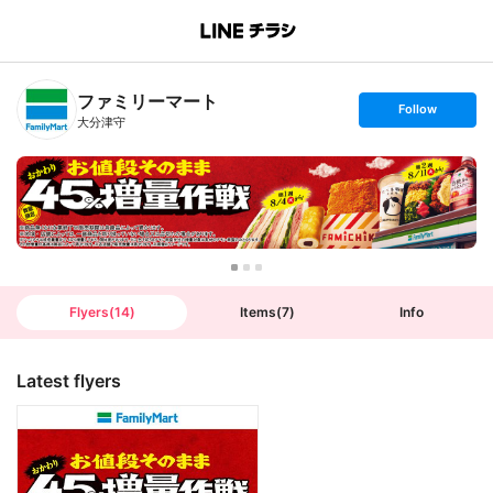
B
r
a
n
ファミリーマート
c
s
Follow
h
e
大分津守
T
t
o
f
p
o
l
l
o
w
Flyers
(
14
)
Items
(
7
)
Info
Latest flyers