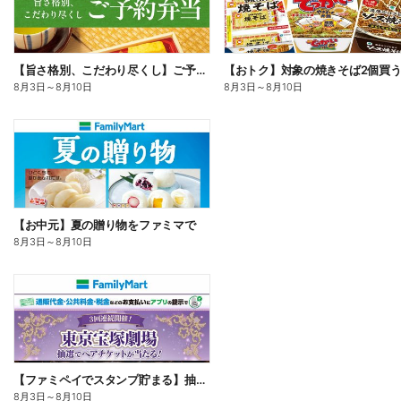
【旨さ格別、こだわり尽くし】ご予約弁当
8月3日
～
8月10日
8月3日
～
8月10日
【お中元】夏の贈り物をファミマで
8月3日
～
8月10日
【ファミペイでスタンプ貯まる】抽選でペアチケットが当たる!
8月3日
～
8月10日