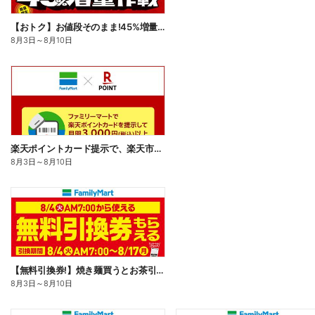
【おトク】お値段そのまま!45%増量作戦!
8月3日
～
8月10日
楽天ポイントカード提示で、楽天市場でのお買い物がおトクに!
8月3日
～
8月10日
【無料引換券!】焼き麺買うとお茶引換券貰える!
8月3日
～
8月10日