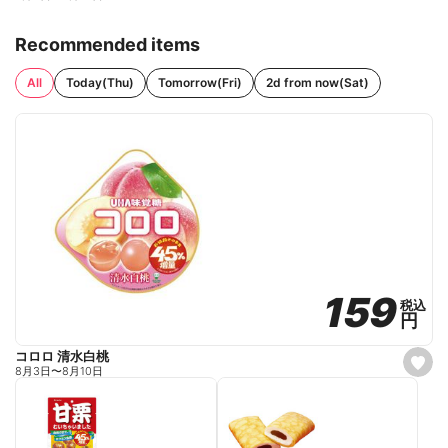
Recommended items
All
Today(Thu)
Tomorrow(Fri)
2d from now(Sat)
159
159
税込
税込
円
円
コロロ 清水白桃
s
8月3日
〜
8月10日
e
t
f
a
v
o