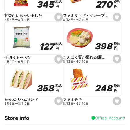
270
270
345
345
税込
税込
税込
税込
r
円
円
円
円
i
t
e
ファミマ・ザ・クレープ 生チョコ
甘栗むいちゃいました
s
s
8月3日
〜
8月10日
8月3日
〜
8月10日
e
e
t
t
f
f
a
a
v
v
o
o
398
398
127
127
税込
税込
税込
税込
r
r
円
円
円
円
i
i
t
t
e
e
たんぱく質が摂れる!豚しゃぶのパスタサラダ
千切りキャベツ
s
s
8月3日
〜
8月10日
8月3日
〜
8月10日
e
e
t
t
f
f
a
a
v
v
o
o
248
248
358
358
税込
税込
税込
税込
r
r
円
円
円
円
i
i
t
t
e
e
ファミチキ
たっぷりハムサンド
s
s
8月3日
〜
8月10日
8月3日
〜
8月10日
e
e
t
t
f
f
Store info
a
a
Official Account
v
v
o
o
r
r