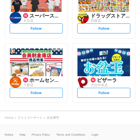
スーパースポーツゼビオ
ドラッグストアモリ
大分店
羽屋店
s
s
Follow
Follow
e
e
t
t
f
f
o
o
l
l
l
l
o
o
w
w
ホームセンター グッデイ
ピザーラ
下郡店
大分中央店
s
s
Follow
Follow
e
e
t
t
f
f
o
o
l
l
l
l
o
o
Home
ファミリーマート
大分津守
w
w
Notice
Help
Privacy Policy
Terms and Conditions
Login