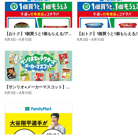
【おトク】1個買うと1個もらえる/アイス
8月3日
～
8月10日
8月3日
～
8月10日
【サンリオ×メーカーマスコット】オリジナルグッズ貰える!
8月3日
～
8月10日