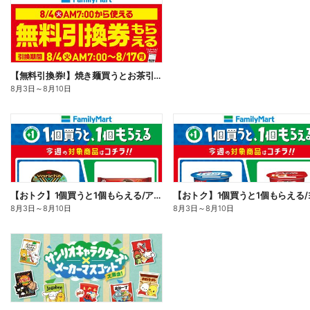
【無料引換券!】焼き麺買うとお茶引換券貰える!
8月3日
～
8月10日
【おトク】1個買うと1個もらえる/アイス
8月3日
～
8月10日
8月3日
～
8月10日