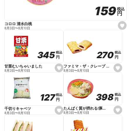
159
159
税込
税込
円
円
コロロ 清水白桃
s
8月3日
〜
8月10日
e
t
f
a
v
o
270
270
345
345
税込
税込
税込
税込
r
円
円
円
円
i
t
e
ファミマ・ザ・クレープ 生チョコ
甘栗むいちゃいました
s
s
8月3日
〜
8月10日
8月3日
〜
8月10日
e
e
t
t
f
f
a
a
v
v
o
o
398
398
127
127
税込
税込
税込
税込
r
r
円
円
円
円
i
i
t
t
e
e
たんぱく質が摂れる!豚しゃぶのパスタサラダ
千切りキャベツ
s
s
8月3日
〜
8月10日
8月3日
〜
8月10日
e
e
t
t
f
f
a
a
v
v