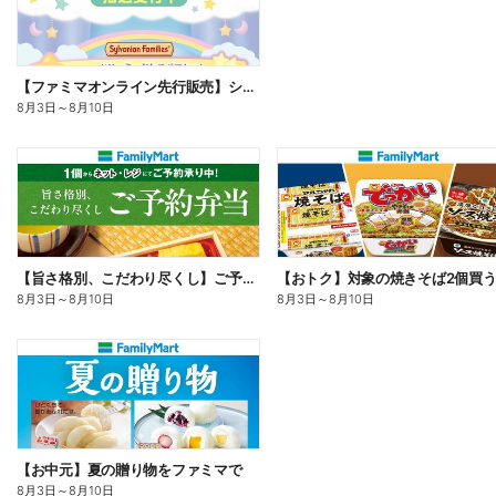
【ファミマオンライン先行販売】シルバニアファミリー
8月3日
～
8月10日
【旨さ格別、こだわり尽くし】ご予約弁当
8月3日
～
8月10日
8月3日
～
8月10日
【お中元】夏の贈り物をファミマで
8月3日
～
8月10日