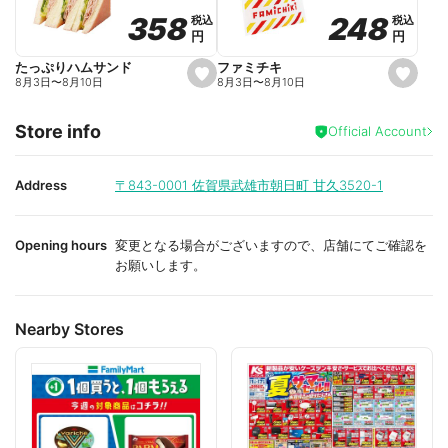
o
o
248
248
358
358
税込
税込
税込
税込
r
r
円
円
円
円
i
i
t
t
e
e
ファミチキ
たっぷりハムサンド
s
s
8月3日
〜
8月10日
8月3日
〜
8月10日
e
e
t
t
f
f
Store info
a
a
Official Account
v
v
o
o
r
r
i
i
Address
〒843-0001
佐賀県武雄市朝日町 甘久3520-1
t
t
e
e
Opening hours
変更となる場合がございますので、店舗にてご確認を
お願いします。
Nearby Stores