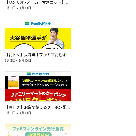
【サンリオ×メーカーマスコット】オリジナルグッズ貰える!
8月3日
～
8月10日
【おトク】大谷選手ファミマおむすび割
8月3日
～
8月10日
【おトク】お店で使えるクーポン配信中
8月3日
～
8月10日