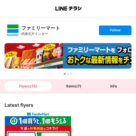
B
r
a
n
ファミリーマート
c
s
Follow
h
e
武雄北方インター
T
t
o
f
p
o
l
l
o
w
Flyers
(
15
)
Items
(
7
)
Info
Latest flyers