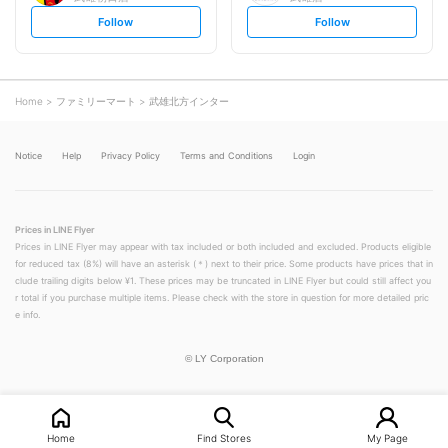
s
s
Follow
Follow
e
e
t
t
f
f
o
o
l
l
l
l
o
o
Home
ファミリーマート
武雄北方インター
w
w
Notice
Help
Privacy Policy
Terms and Conditions
Login
Prices in LINE Flyer
Prices in LINE Flyer may appear with tax included or both included and excluded. Products eligible
for reduced tax (8%) will have an asterisk (＊) next to their price. Some products have prices that in
clude trailing digits below ¥1. These prices may be truncated in LINE Flyer but could still affect you
r total if you purchase multiple items. Please check with the store in question for more detailed pric
e info.
©
LY Corporation
Home
Find Stores
My Page