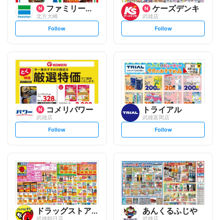
ファミリーマート
ケーズデンキ
北方大崎
武雄店
s
s
Follow
Follow
e
e
t
t
f
f
o
o
l
l
l
l
o
o
w
w
コメリパワー
トライアル
武雄店
武雄富岡店
s
s
Follow
Follow
e
e
t
t
f
f
o
o
l
l
l
l
o
o
w
w
ドラッグストアモリ
あんくるふじや
武雄朝日店
武雄店