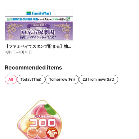
【ファミペイでスタンプ貯まる】抽選でペアチケットが当たる!
8月3日
～
8月10日
Recommended items
All
Today(Thu)
Tomorrow(Fri)
2d from now(Sat)