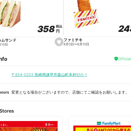
a
v
o
r
i
t
24
24
358
358
e
税込
税込
円
円
ファミチキ
ハムサンド
s
8月3日
〜
8月10日
月10日
e
t
f
nfo
a
Officia
v
o
r
i
〒854-0203
長崎県諫早市森山町本村655-1
t
e
hours
変更となる場合がございますので、店舗にてご確認をお願いします。
Stores