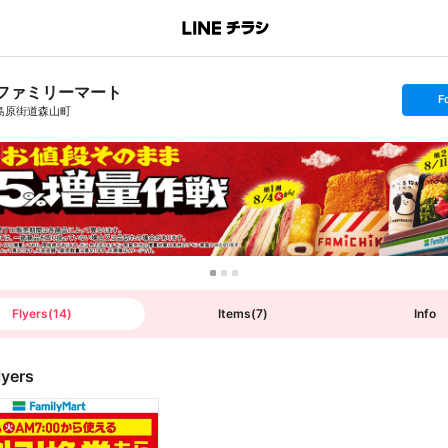
ファミリーマート
s
F
e
島原街道森山町
t
f
o
l
l
o
w
Flyers
(
14
)
Items
(
7
)
Info
lyers