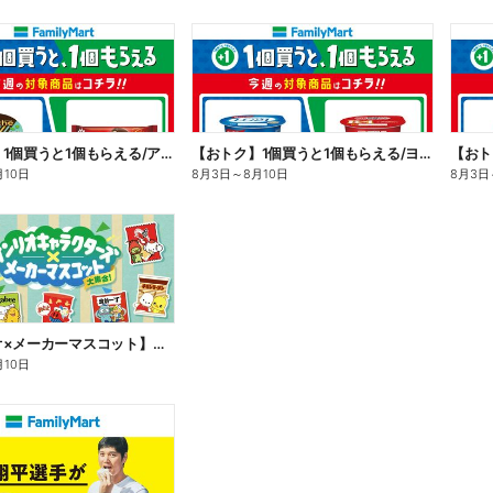
【おトク】1個買うと1個もらえる/アイス
【おトク】1個買うと1個もらえる/ヨーグルト
【おト
月10日
8月3日
～
8月10日
8月3日
【サンリオ×メーカーマスコット】オリジナルグッズ貰える!
月10日