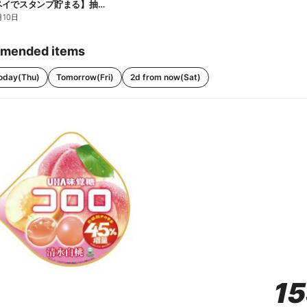
【ファミペイでスタンプ貯まる】抽選でペアチケットが当たる!
月10日
mended items
oday(Thu)
Tomorrow(Fri)
2d from now(Sat)
1
1