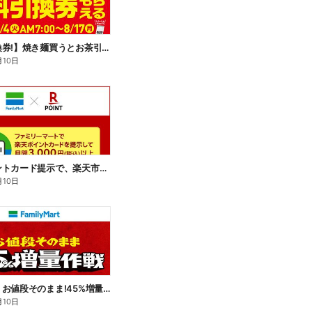
【無料引換券!】焼き麺買うとお茶引換券貰える!
月10日
楽天ポイントカード提示で、楽天市場でのお買い物がおトクに!
月10日
【おトク】お値段そのまま!45%増量作戦!
月10日