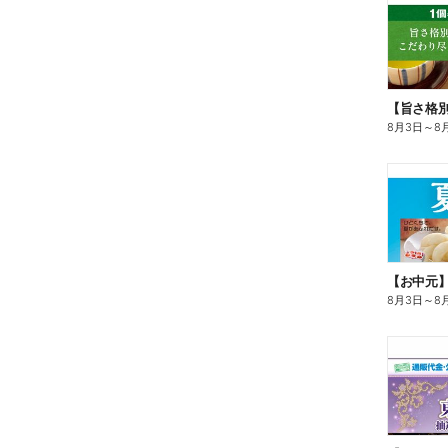
8月3日
～
8
【お中元
8月3日
～
8