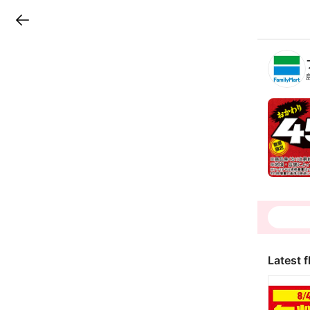
LINEチラシ
B
r
a
n
c
h
T
o
p
Latest f