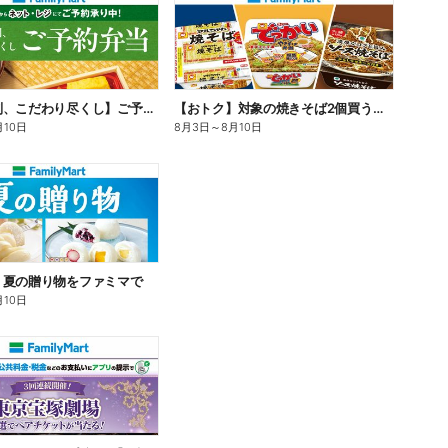
【旨さ格別、こだわり尽くし】ご予約弁当
【おトク】対象の焼きそば2個買うと100円引き!
月10日
8月3日
～
8月10日
】夏の贈り物をファミマで
月10日