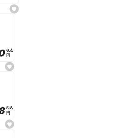
s
e
t
f
a
v
o
r
i
t
0
0
税込
税込
e
円
円
s
e
t
f
a
v
o
r
i
t
8
8
e
税込
税込
円
円
s
e
t
f