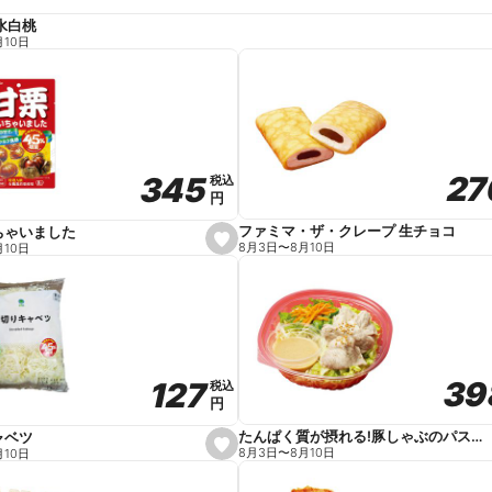
水白桃
月10日
27
27
345
345
税込
税込
円
円
ファミマ・ザ・クレープ 生チョコ
ちゃいました
s
8月3日
〜
8月10日
月10日
e
t
f
a
v
o
r
i
t
39
39
127
127
e
税込
税込
円
円
たんぱく質が摂れる!豚しゃぶのパスタサラダ
ャベツ
s
8月3日
〜
8月10日
月10日
e
t
f