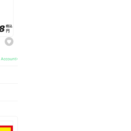
a
v
o
r
i
t
8
8
e
税込
税込
円
円
s
e
t
f
a
l Account
v
o
r
i
t
e