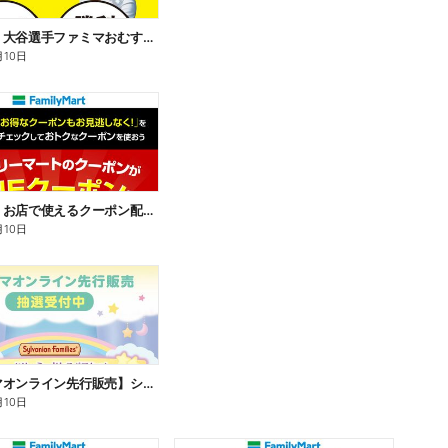
【おトク】大谷選手ファミマおむすび割
月10日
【おトク】お店で使えるクーポン配信中
月10日
【ファミマオンライン先行販売】シルバニアファミリー
月10日