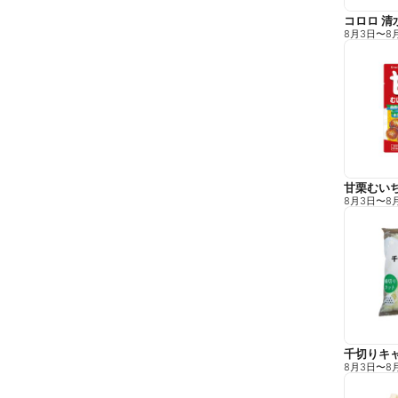
コロロ 清
8月3日
〜
8
甘栗むい
8月3日
〜
8
千切りキ
8月3日
〜
8