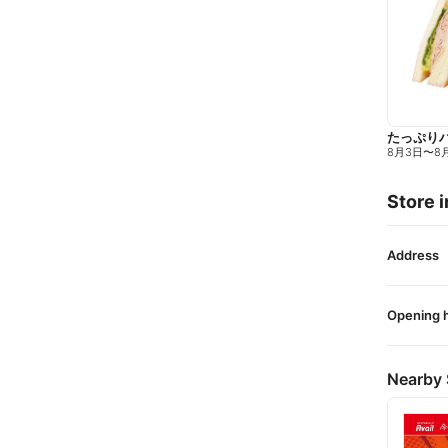
たっぷり
8月3日
〜
8
Store i
Address
Opening 
Nearby 