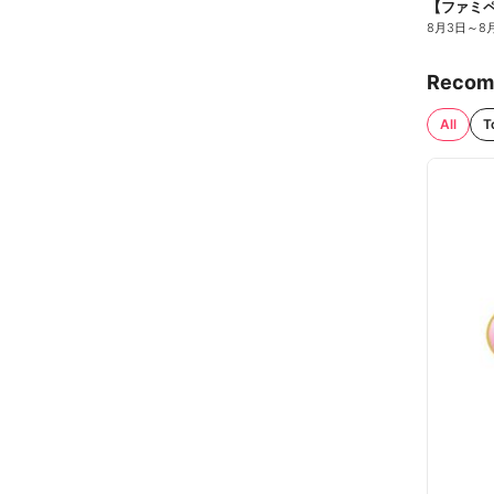
8月3日
～
8
Recom
All
T