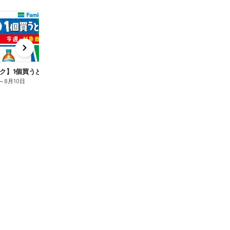
t
x
e
n
ク】1個買うと1個もらえる/麦茶
～
8月10日