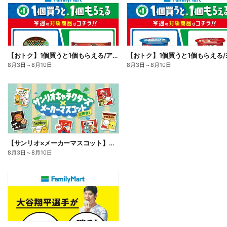
【おトク】1個買うと1個もらえる/アイス
8月3日
～
8月10日
8月3日
～
8月10日
【サンリオ×メーカーマスコット】オリジナルグッズ貰える!
8月3日
～
8月10日