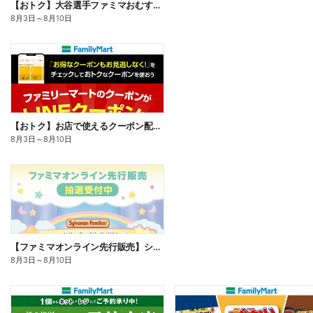
【おトク】大谷選手ファミマおむすび割
8月3日
～
8月10日
【おトク】お店で使えるクーポン配信中
8月3日
～
8月10日
【ファミマオンライン先行販売】シルバニアファミリー
8月3日
～
8月10日