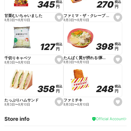
270
270
345
345
税込
税込
税込
税込
r
円
円
円
円
i
t
e
ファミマ・ザ・クレープ 生チョコ
甘栗むいちゃいました
s
s
8月3日
〜
8月10日
8月3日
〜
8月10日
e
e
t
t
f
f
a
a
v
v
o
o
398
398
127
127
税込
税込
税込
税込
r
r
円
円
円
円
i
i
t
t
e
e
たんぱく質が摂れる!豚しゃぶのパスタサラダ
千切りキャベツ
s
s
8月3日
〜
8月10日
8月3日
〜
8月10日
e
e
t
t
f
f
a
a
v
v
o
o
248
248
358
358
税込
税込
税込
税込
r
r
円
円
円
円
i
i
t
t
e
e
ファミチキ
たっぷりハムサンド
s
s
8月3日
〜
8月10日
8月3日
〜
8月10日
e
e
t
t
f
f
Store info
a
a
Official Account
v
v
o
o
r
r