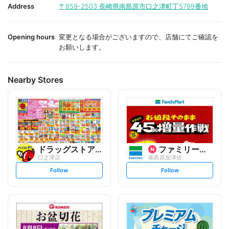
i
i
Address
〒859-2503
長崎県南島原市口之津町丁5799番地
t
t
e
e
Opening hours
変更となる場合がございますので、店舗にてご確認を
お願いします。
Nearby Stores
ドラッグストアモリ
ファミリーマート
口之津店
南島原加津佐
s
s
Follow
Follow
e
e
t
t
f
f
o
o
l
l
l
l
o
o
w
w