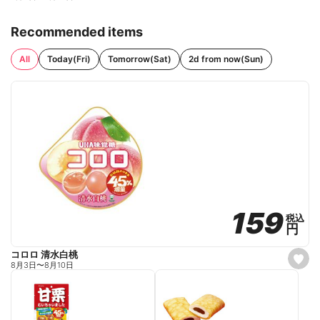
Recommended items
All
Today(Fri)
Tomorrow(Sat)
2d from now(Sun)
159
159
税込
税込
円
円
コロロ 清水白桃
s
8月3日
〜
8月10日
e
t
f
a
v
o