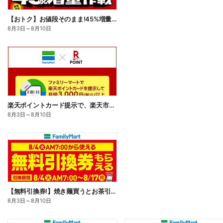
【おトク】お値段そのまま!45%増量作戦!
8月3日
～
8月10日
楽天ポイントカード提示で、楽天市場でのお買い物がおトクに!
8月3日
～
8月10日
【無料引換券!】焼き麺買うとお茶引換券貰える!
8月3日
～
8月10日