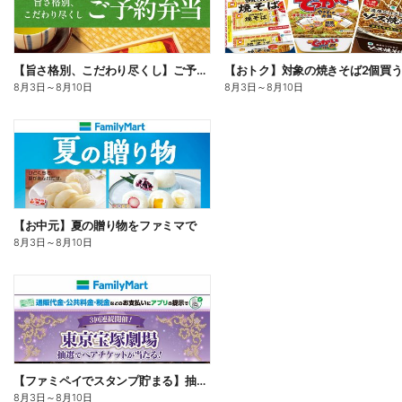
【旨さ格別、こだわり尽くし】ご予約弁当
8月3日
～
8月10日
8月3日
～
8月10日
【お中元】夏の贈り物をファミマで
8月3日
～
8月10日
【ファミペイでスタンプ貯まる】抽選でペアチケットが当たる!
8月3日
～
8月10日