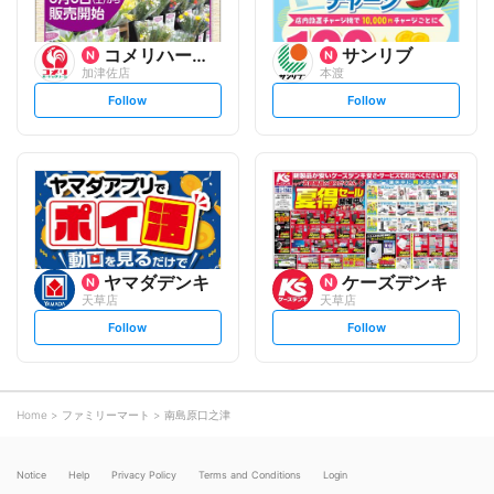
コメリハード&グリーン
サンリブ
加津佐店
本渡
s
s
Follow
Follow
e
e
t
t
f
f
o
o
l
l
l
l
o
o
w
w
ヤマダデンキ
ケーズデンキ
天草店
天草店
s
s
Follow
Follow
e
e
t
t
f
f
o
o
l
l
l
l
o
o
Home
ファミリーマート
南島原口之津
w
w
Notice
Help
Privacy Policy
Terms and Conditions
Login