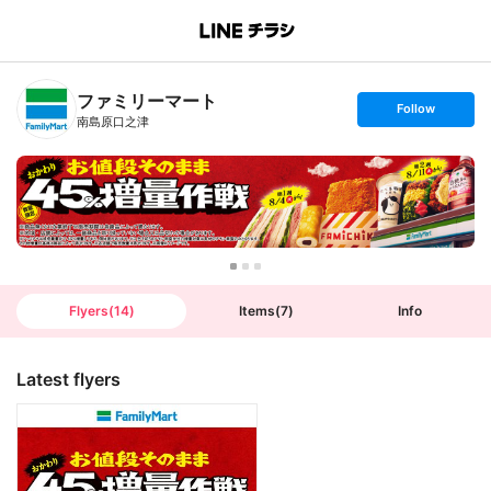
B
r
a
n
ファミリーマート
c
s
Follow
h
e
南島原口之津
T
t
o
f
p
o
l
l
o
w
Flyers
(
14
)
Items
(
7
)
Info
Latest flyers