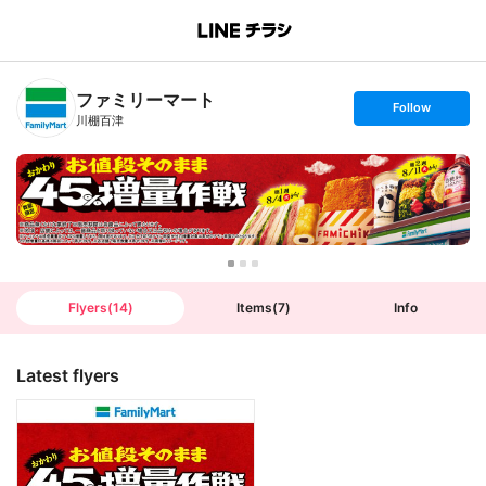
B
r
a
n
ファミリーマート
c
s
Follow
h
e
川棚百津
T
t
o
f
p
o
l
l
o
w
Flyers
(
14
)
Items
(
7
)
Info
Latest flyers