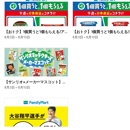
【おトク】1個買うと1個もらえる/アイス
8月3日
～
8月10日
8月3日
～
8月10日
【サンリオ×メーカーマスコット】オリジナルグッズ貰える!
8月3日
～
8月10日