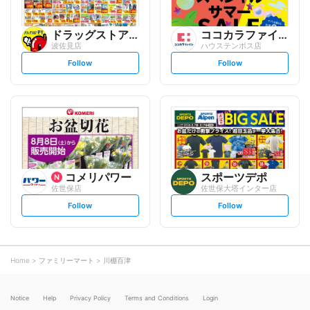
ドラッグストアモリ
ココカラファイン
波佐見店
ハウステンボス店
s
s
Follow
Follow
e
e
t
t
f
f
o
o
l
l
l
l
o
o
w
w
コメリパワー
スポーツデポ
佐世保店
佐世保大塔インター店
s
s
Follow
Follow
e
e
t
t
f
f
o
o
l
l
l
l
o
o
Home
ファミリーマート
川棚百津
w
w
Notice
Help
Privacy Policy
Terms and Conditions
Login