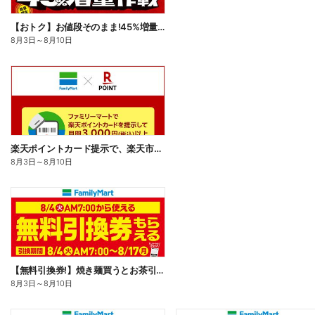
【おトク】お値段そのまま!45%増量作戦!
8月3日
～
8月10日
楽天ポイントカード提示で、楽天市場でのお買い物がおトクに!
8月3日
～
8月10日
【無料引換券!】焼き麺買うとお茶引換券貰える!
8月3日
～
8月10日