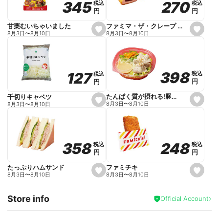
270
270
345
345
税込
税込
税込
税込
r
円
円
円
円
i
t
e
ファミマ・ザ・クレープ 生チョコ
甘栗むいちゃいました
s
s
8月3日
〜
8月10日
8月3日
〜
8月10日
e
e
t
t
f
f
a
a
v
v
o
o
398
398
127
127
税込
税込
税込
税込
r
r
円
円
円
円
i
i
t
t
e
e
たんぱく質が摂れる!豚しゃぶのパスタサラダ
千切りキャベツ
s
s
8月3日
〜
8月10日
8月3日
〜
8月10日
e
e
t
t
f
f
a
a
v
v
o
o
248
248
358
358
税込
税込
税込
税込
r
r
円
円
円
円
i
i
t
t
e
e
ファミチキ
たっぷりハムサンド
s
s
8月3日
〜
8月10日
8月3日
〜
8月10日
e
e
t
t
f
f
Store info
a
a
Official Account
v
v
o
o
r
r