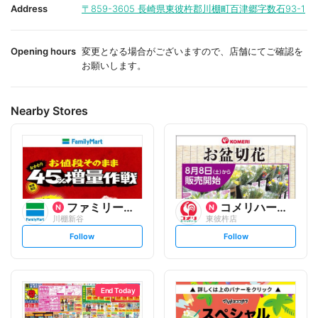
i
i
Address
〒859-3605
長崎県東彼杵郡川棚町百津郷字数石93-1
t
t
e
e
Opening hours
変更となる場合がございますので、店舗にてご確認を
お願いします。
Nearby Stores
ファミリーマート
コメリハード&グリーン
川棚新谷
東彼杵店
s
s
Follow
Follow
e
e
t
t
f
f
o
o
l
l
l
l
o
o
End Today
w
w