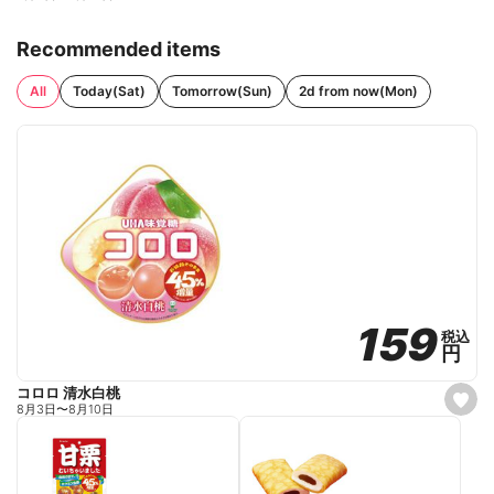
Recommended items
All
Today(Sat)
Tomorrow(Sun)
2d from now(Mon)
159
159
税込
税込
円
円
コロロ 清水白桃
s
8月3日
〜
8月10日
e
t
f
a
v
o