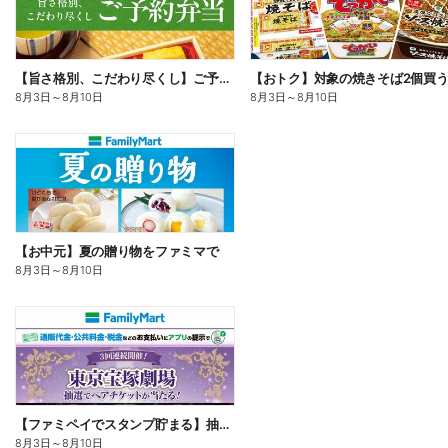
【旨さ格別、こだわり尽くし】ご予約弁当
8月3日
～
8月10日
8月3日
～
8月10日
【お中元】夏の贈り物をファミマで
8月3日
～
8月10日
【ファミペイでスタンプ貯まる】抽選でペアチケットが当たる!
8月3日
～
8月10日