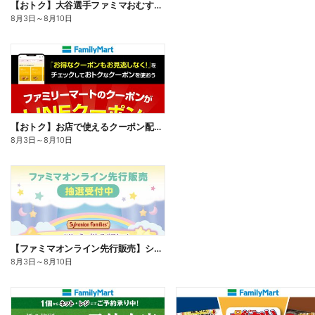
【おトク】大谷選手ファミマおむすび割
8月3日
～
8月10日
【おトク】お店で使えるクーポン配信中
8月3日
～
8月10日
【ファミマオンライン先行販売】シルバニアファミリー
8月3日
～
8月10日