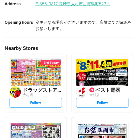
i
i
Address
〒856-0817
長崎県大村市古賀島町523-1
t
t
e
e
Opening hours
変更となる場合がございますので、店舗にてご確認を
お願いします。
Nearby Stores
End Today
ドラッグストアモリ
ベスト電器
大村店
大村店
s
s
Follow
Follow
e
e
t
t
f
f
o
o
l
l
l
l
o
o
w
w