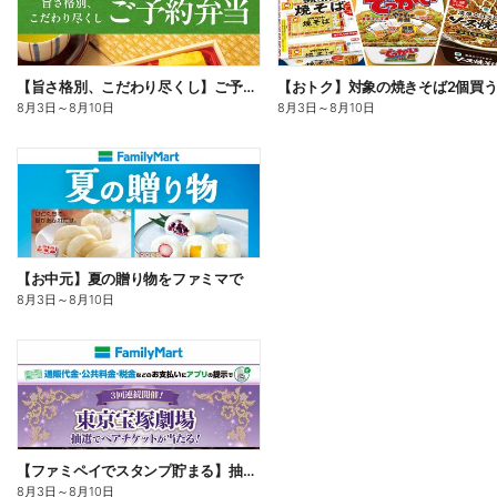
【旨さ格別、こだわり尽くし】ご予約弁当
8月3日
～
8月10日
8月3日
～
8月10日
【お中元】夏の贈り物をファミマで
8月3日
～
8月10日
【ファミペイでスタンプ貯まる】抽選でペアチケットが当たる!
8月3日
～
8月10日