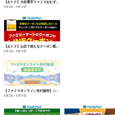
【おトク】大谷選手ファミマおむすび割
8月3日
～
8月10日
【おトク】お店で使えるクーポン配信中
8月3日
～
8月10日
【ファミマオンライン先行販売】シルバニアファミリー
8月3日
～
8月10日