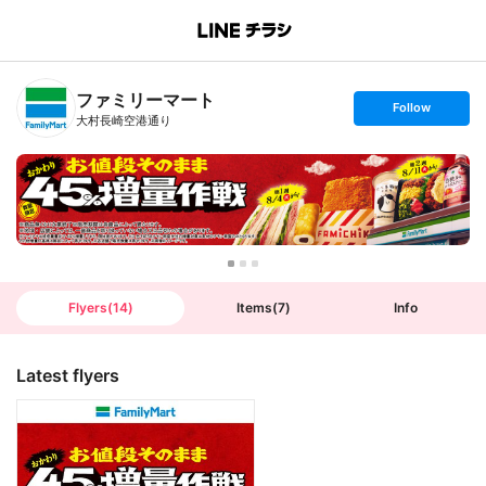
B
r
a
n
ファミリーマート
c
s
Follow
h
e
大村長崎空港通り
T
t
o
f
p
o
l
l
o
w
Flyers
(
14
)
Items
(
7
)
Info
Latest flyers