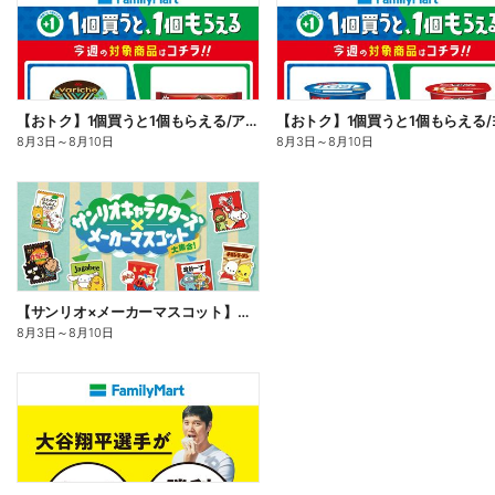
【おトク】1個買うと1個もらえる/アイス
8月3日
～
8月10日
8月3日
～
8月10日
【サンリオ×メーカーマスコット】オリジナルグッズ貰える!
8月3日
～
8月10日