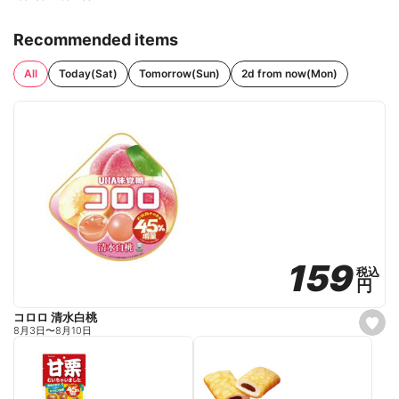
Recommended items
All
Today(Sat)
Tomorrow(Sun)
2d from now(Mon)
159
159
税込
税込
円
円
コロロ 清水白桃
s
8月3日
〜
8月10日
e
t
f
a
v
o