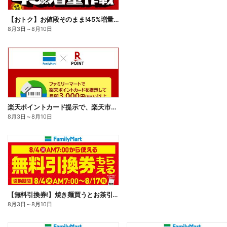
【おトク】お値段そのまま!45%増量作戦!
8月3日
～
8月10日
楽天ポイントカード提示で、楽天市場でのお買い物がおトクに!
8月3日
～
8月10日
【無料引換券!】焼き麺買うとお茶引換券貰える!
8月3日
～
8月10日