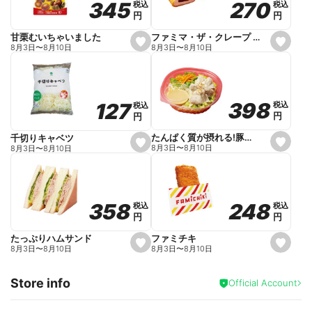
270
270
345
345
税込
税込
税込
税込
r
円
円
円
円
i
t
e
ファミマ・ザ・クレープ 生チョコ
甘栗むいちゃいました
s
s
8月3日
〜
8月10日
8月3日
〜
8月10日
e
e
t
t
f
f
a
a
v
v
o
o
398
398
127
127
税込
税込
税込
税込
r
r
円
円
円
円
i
i
t
t
e
e
たんぱく質が摂れる!豚しゃぶのパスタサラダ
千切りキャベツ
s
s
8月3日
〜
8月10日
8月3日
〜
8月10日
e
e
t
t
f
f
a
a
v
v
o
o
248
248
358
358
税込
税込
税込
税込
r
r
円
円
円
円
i
i
t
t
e
e
ファミチキ
たっぷりハムサンド
s
s
8月3日
〜
8月10日
8月3日
〜
8月10日
e
e
t
t
f
f
Store info
a
a
Official Account
v
v
o
o
r
r