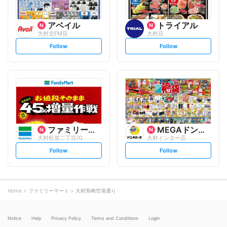
アベイル
トライアル
大村北FM店
大村店
s
s
Follow
Follow
e
e
t
t
f
f
o
o
l
l
l
l
o
o
w
w
ファミリーマート
MEGAドン・キホーテ
大村松並二丁目/G
大村インター店
s
s
Follow
Follow
e
e
t
t
f
f
o
o
l
l
l
l
o
o
Home
ファミリーマート
大村長崎空港通り
w
w
Notice
Help
Privacy Policy
Terms and Conditions
Login