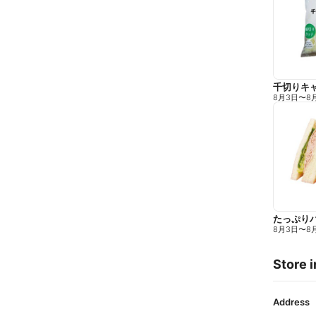
千切りキ
8月3日
〜
8
たっぷり
8月3日
〜
8
Store i
Address