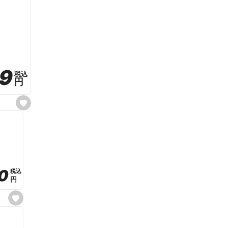
59
59
税込
税込
円
円
s
e
t
f
a
v
o
r
i
t
0
0
税込
税込
e
円
円
s
e
t
f
a