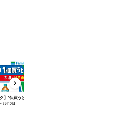
t
x
e
n
ク】1個買うと1個もらえる/麦茶
～
8月10日