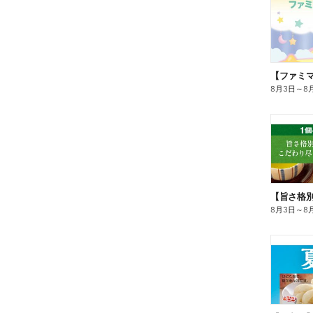
8月3日
～
8
8月3日
～
8