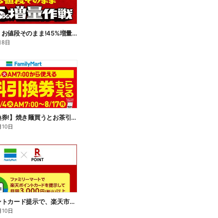
【おトク】お値段そのまま!45%増量作戦!
月8日
【無料引換券!】焼き麺買うとお茶引換券貰える!
月10日
楽天ポイントカード提示で、楽天市場でのお買い物がおトクに!
月10日