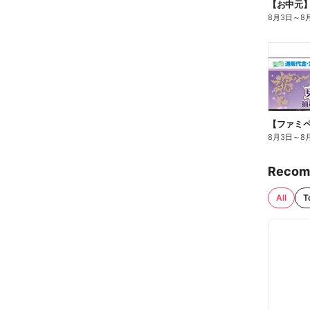
【お中元
8月3日
～
8
8月3日
～
8
Recom
All
T