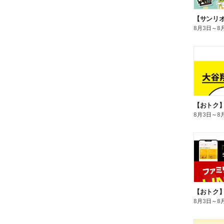
8月3日
～
8
8月3日
～
8
8月3日
～
8