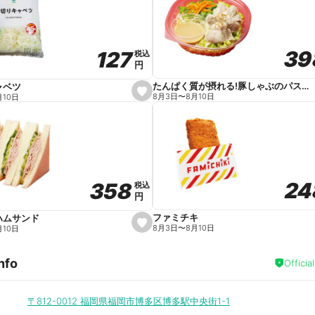
v
o
r
i
t
39
39
127
127
e
税込
税込
円
円
たんぱく質が摂れる!豚しゃぶのパスタサラダ
ャベツ
s
8月3日
〜
8月10日
月10日
e
t
f
a
v
o
r
i
t
24
24
358
358
e
税込
税込
円
円
ファミチキ
ハムサンド
s
8月3日
〜
8月10日
月10日
e
t
f
nfo
a
Officia
v
o
r
i
〒812-0012
福岡県福岡市博多区博多駅中央街1-1
t