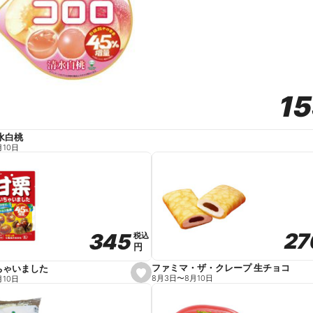
1
1
水白桃
月10日
27
27
345
345
税込
税込
円
円
ファミマ・ザ・クレープ 生チョコ
ちゃいました
s
8月3日
〜
8月10日
月10日
e
t
f
a