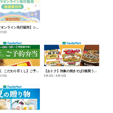
【ファミマオンライン先行販売】シルバニアファミリー
月10日
【旨さ格別、こだわり尽くし】ご予約弁当
【おトク】対象の焼きそば2個買うと100円引き!
月10日
8月3日
～
8月10日