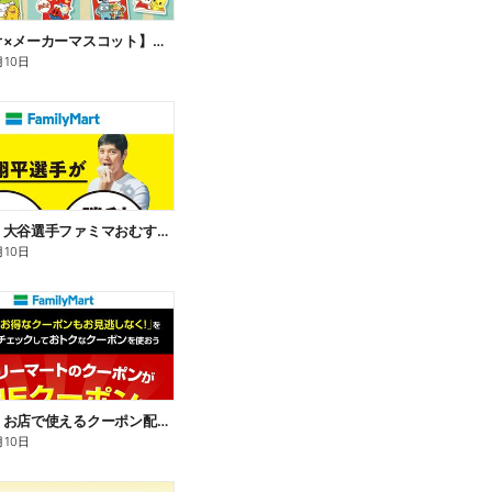
【サンリオ×メーカーマスコット】オリジナルグッズ貰える!
月10日
【おトク】大谷選手ファミマおむすび割
月10日
【おトク】お店で使えるクーポン配信中
月10日