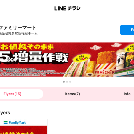
ファミリーマート
s
F
e
銘品蔵博多駅新幹線ホーム
t
f
o
l
l
o
w
Flyers
(
15
)
Items
(
7
)
Info
lyers