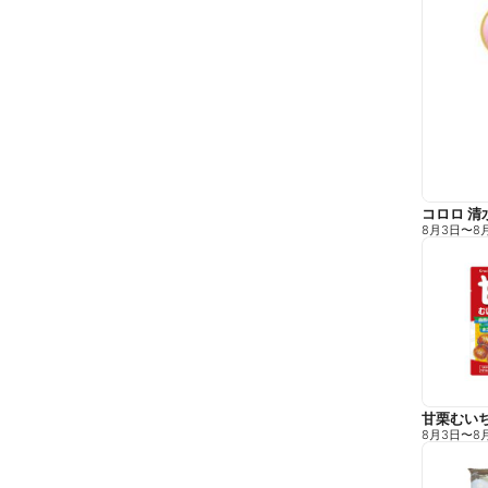
コロロ 清
8月3日
〜
8
甘栗むい
8月3日
〜
8