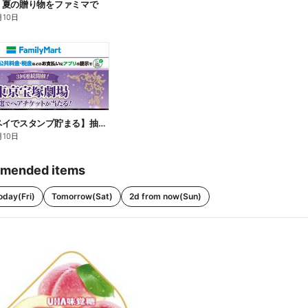
】夏の贈り物をファミマで
月10日
【ファミペイでスタンプ貯まる】抽選でペアチケットが当たる!
月10日
mended items
oday(Fri)
Tomorrow(Sat)
2d from now(Sun)