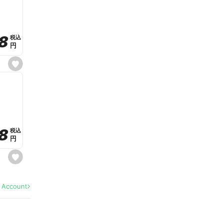
v
o
r
i
t
8
8
e
税込
税込
円
円
s
e
t
f
a
v
o
r
i
t
8
8
e
税込
税込
円
円
s
e
t
f
a
l Account
v
o
r
i
t