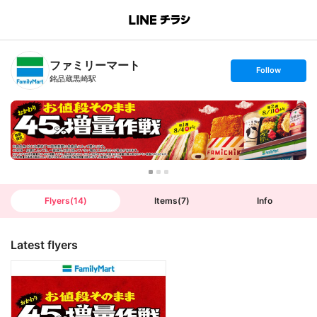
B
r
a
n
ファミリーマート
c
s
Follow
h
e
銘品蔵黒崎駅
T
t
o
f
p
o
l
l
o
w
Flyers
(
14
)
Items
(
7
)
Info
Latest flyers