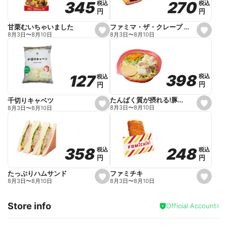
270
270
345
345
税込
税込
税込
税込
r
円
円
円
円
i
t
e
ファミマ・ザ・クレープ 生チョコ
甘栗むいちゃいました
s
s
8月3日
〜
8月10日
8月3日
〜
8月10日
e
e
t
t
f
f
a
a
v
v
o
o
398
398
127
127
税込
税込
税込
税込
r
r
円
円
円
円
i
i
t
t
e
e
たんぱく質が摂れる!豚しゃぶのパスタサラダ
千切りキャベツ
s
s
8月3日
〜
8月10日
8月3日
〜
8月10日
e
e
t
t
f
f
a
a
v
v
o
o
248
248
358
358
税込
税込
税込
税込
r
r
円
円
円
円
i
i
t
t
e
e
ファミチキ
たっぷりハムサンド
s
s
8月3日
〜
8月10日
8月3日
〜
8月10日
e
e
t
t
f
f
Store info
a
a
Official Account
v
v
o
o
r
r