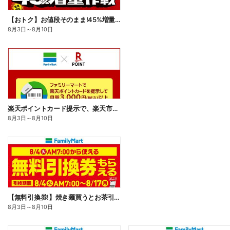
【おトク】お値段そのまま!45%増量作戦!
8月3日
～
8月10日
楽天ポイントカード提示で、楽天市場でのお買い物がおトクに!
8月3日
～
8月10日
【無料引換券!】焼き麺買うとお茶引換券貰える!
8月3日
～
8月10日