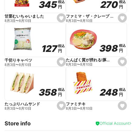
270
270
345
345
税込
税込
税込
税込
r
円
円
円
円
i
t
e
ファミマ・ザ・クレープ 生チョコ
甘栗むいちゃいました
s
s
8月3日
〜
8月10日
8月3日
〜
8月10日
e
e
t
t
f
f
a
a
v
v
o
o
398
398
127
127
税込
税込
税込
税込
r
r
円
円
円
円
i
i
t
t
e
e
たんぱく質が摂れる!豚しゃぶのパスタサラダ
千切りキャベツ
s
s
8月3日
〜
8月10日
8月3日
〜
8月10日
e
e
t
t
f
f
a
a
v
v
o
o
248
248
358
358
税込
税込
税込
税込
r
r
円
円
円
円
i
i
t
t
e
e
ファミチキ
たっぷりハムサンド
s
s
8月3日
〜
8月10日
8月3日
〜
8月10日
e
e
t
t
f
f
Store info
a
a
Official Account
v
v
o
o
r
r