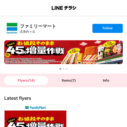
B
r
a
n
ファミリーマート
c
s
Follow
h
e
志免向ヶ丘
T
t
o
f
p
o
l
l
o
w
Flyers
(
14
)
Items
(
7
)
Info
Latest flyers