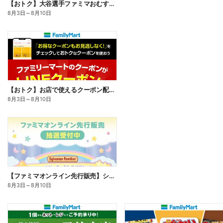
【おトク】大谷選手ファミマおむすび割
8月3日
～
8月10日
【おトク】お店で使えるクーポン配信中
8月3日
～
8月10日
【ファミマオンライン先行販売】シルバニアファミリー
8月3日
～
8月10日