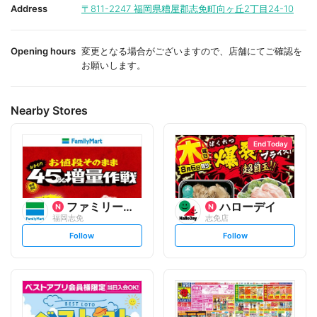
i
i
Address
〒811-2247
福岡県糟屋郡志免町向ヶ丘2丁目24-10
t
t
e
e
Opening hours
変更となる場合がございますので、店舗にてご確認を
お願いします。
Nearby Stores
End Today
ファミリーマート
ハローデイ
福岡志免
志免店
s
s
Follow
Follow
e
e
t
t
f
f
o
o
l
l
l
l
o
o
w
w