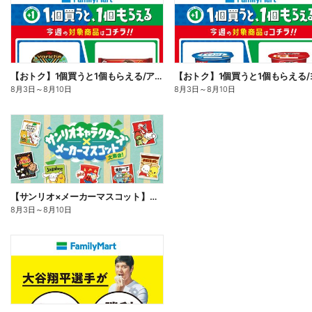
【おトク】1個買うと1個もらえる/アイス
8月3日
～
8月10日
8月3日
～
8月10日
【サンリオ×メーカーマスコット】オリジナルグッズ貰える!
8月3日
～
8月10日