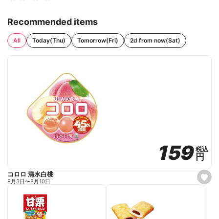
Recommended items
All
Today(Thu)
Tomorrow(Fri)
2d from now(Sat)
159
159
税込
税込
円
円
コロロ 清水白桃
s
8月3日
〜
8月10日
e
t
f
a
v
o