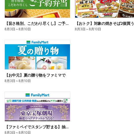
【旨さ格別、こだわり尽くし】ご予約弁当
8月3日
～
8月10日
8月3日
～
8月10日
【お中元】夏の贈り物をファミマで
8月3日
～
8月10日
【ファミペイでスタンプ貯まる】抽選でペアチケットが当たる!
8月3日
～
8月10日