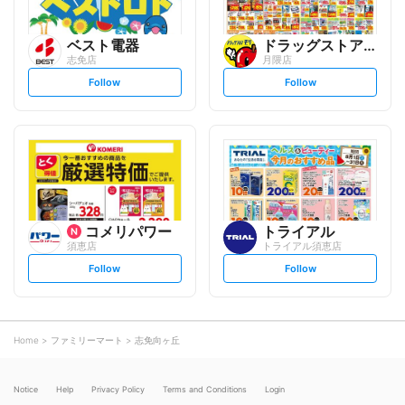
ベスト電器
ドラッグストアモリ
志免店
月隈店
s
s
Follow
Follow
e
e
t
t
f
f
o
o
l
l
l
l
o
o
w
w
コメリパワー
トライアル
須恵店
トライアル須恵店
s
s
Follow
Follow
e
e
t
t
f
f
o
o
l
l
l
l
o
o
Home
ファミリーマート
志免向ヶ丘
w
w
Notice
Help
Privacy Policy
Terms and Conditions
Login