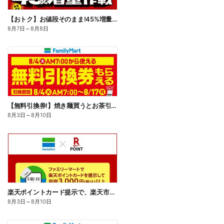
【おトク】お値段そのまま!45%増量作戦!
8月7日
～
8月8日
【無料引換券!】焼き麺買うとお茶引換券貰える!
8月3日
～
8月10日
楽天ポイントカード提示で、楽天市場でのお買い物がおトクに!
8月3日
～
8月10日