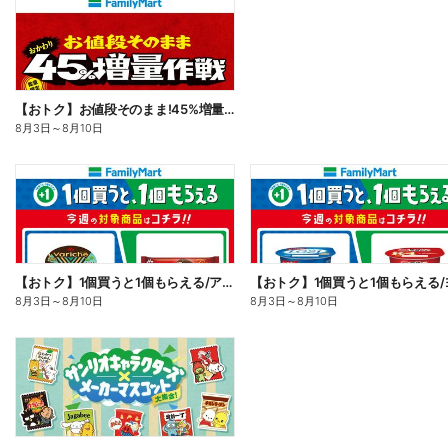
【おトク】お値段そのまま!45%増量作戦!
8月3日
～
8月10日
【おトク】1個買うと1個もらえる/アイス
8月3日
～
8月10日
8月3日
～
8月10日