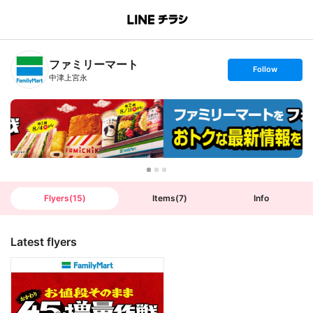
B
r
a
n
ファミリーマート
c
s
Follow
h
e
中津上宮永
T
t
o
f
p
o
l
l
o
w
Flyers
(
15
)
Items
(
7
)
Info
Latest flyers