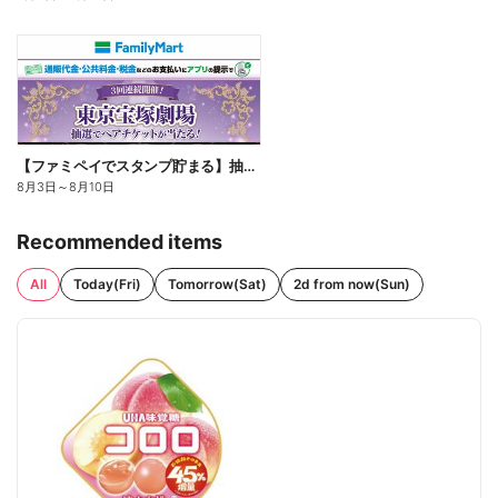
【ファミペイでスタンプ貯まる】抽選でペアチケットが当たる!
8月3日
～
8月10日
Recommended items
All
Today(Fri)
Tomorrow(Sat)
2d from now(Sun)