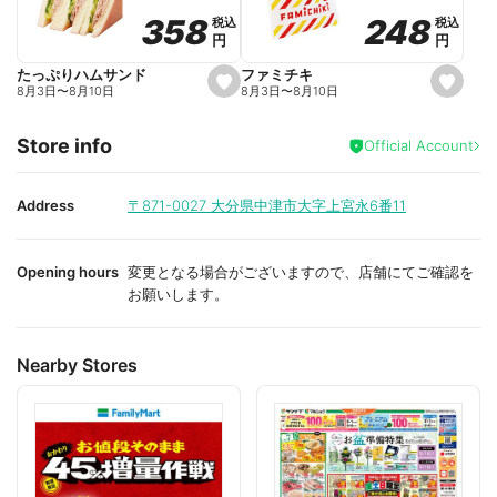
o
o
248
248
358
358
税込
税込
税込
税込
r
r
円
円
円
円
i
i
t
t
e
e
ファミチキ
たっぷりハムサンド
s
s
8月3日
〜
8月10日
8月3日
〜
8月10日
e
e
t
t
f
f
Store info
a
a
Official Account
v
v
o
o
r
r
i
i
Address
〒871-0027
大分県中津市大字上宮永6番11
t
t
e
e
Opening hours
変更となる場合がございますので、店舗にてご確認を
お願いします。
Nearby Stores