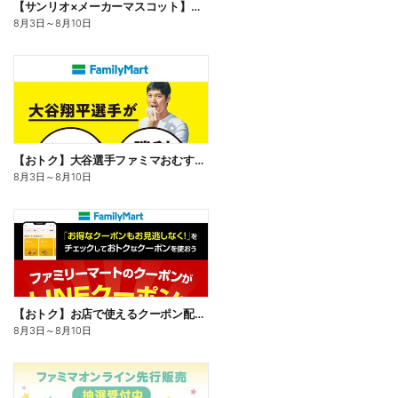
【サンリオ×メーカーマスコット】オリジナルグッズ貰える!
8月3日
～
8月10日
【おトク】大谷選手ファミマおむすび割
8月3日
～
8月10日
【おトク】お店で使えるクーポン配信中
8月3日
～
8月10日