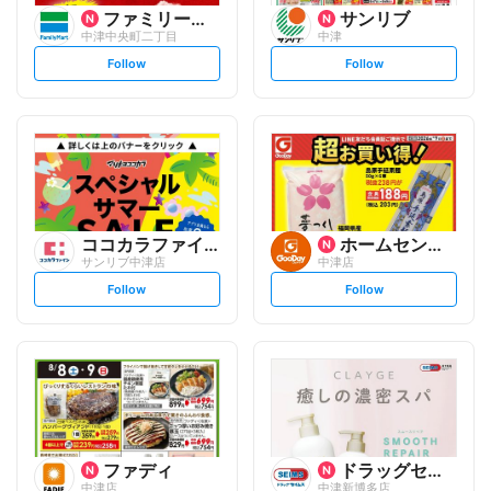
ファミリーマート
サンリブ
中津中央町二丁目
中津
s
s
Follow
Follow
e
e
t
t
f
f
o
o
l
l
l
l
o
o
w
w
ココカラファイン
ホームセンター グッデイ
サンリブ中津店
中津店
s
s
Follow
Follow
e
e
t
t
f
f
o
o
l
l
l
l
o
o
w
w
ファディ
ドラッグセイムス
中津店
中津新博多店