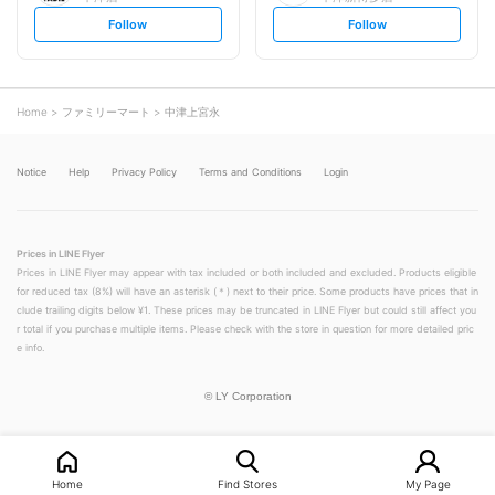
s
s
Follow
Follow
e
e
t
t
f
f
o
o
l
l
l
l
o
o
Home
ファミリーマート
中津上宮永
w
w
Notice
Help
Privacy Policy
Terms and Conditions
Login
Prices in LINE Flyer
Prices in LINE Flyer may appear with tax included or both included and excluded. Products eligible
for reduced tax (8%) will have an asterisk (＊) next to their price. Some products have prices that in
clude trailing digits below ¥1. These prices may be truncated in LINE Flyer but could still affect you
r total if you purchase multiple items. Please check with the store in question for more detailed pric
e info.
©
LY Corporation
Home
Find Stores
My Page