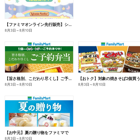
【ファミマオンライン先行販売】シルバニアファミリー
8月3日
～
8月10日
【旨さ格別、こだわり尽くし】ご予約弁当
8月3日
～
8月10日
8月3日
～
8月10日
【お中元】夏の贈り物をファミマで
8月3日
～
8月10日