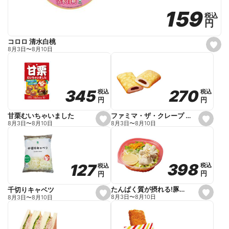
159
159
税込
税込
円
円
コロロ 清水白桃
s
8月3日
〜
8月10日
e
t
f
a
v
o
270
270
345
345
税込
税込
税込
税込
r
円
円
円
円
i
t
e
ファミマ・ザ・クレープ 生チョコ
甘栗むいちゃいました
s
s
8月3日
〜
8月10日
8月3日
〜
8月10日
e
e
t
t
f
f
a
a
v
v
o
o
398
398
127
127
税込
税込
税込
税込
r
r
円
円
円
円
i
i
t
t
e
e
たんぱく質が摂れる!豚しゃぶのパスタサラダ
千切りキャベツ
s
s
8月3日
〜
8月10日
8月3日
〜
8月10日
e
e
t
t
f
f
a
a
v
v