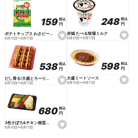
t
f
a
v
o
248
248
159
159
税込
税込
税込
税込
r
円
円
円
円
i
t
e
赤城 たべる牧場ミルク
ポテトチップス わさビーフ
s
s
8月10日
〜
8月17日
8月10日
〜
8月17日
e
e
t
t
f
f
a
a
v
v
o
o
598
598
538
538
税込
税込
税込
税込
r
r
円
円
円
円
i
i
t
t
e
e
大盛ミートソース
だし香る!大盛とろーりたこ焼き
s
s
8月10日
〜
8月17日
8月10日
〜
8月17日
e
e
t
t
f
f
a
a
v
v
o
o
680
680
税込
税込
r
r
円
円
i
i
t
t
e
e
3色そぼろ&チキン南蛮弁当
s
8月10日
〜
8月17日
e
t