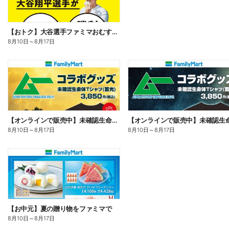
【おトク】大谷選手ファミマおむすび割
8月10日
～
8月17日
【オンラインで販売中】未確認生命体Tシャツ
8月10日
～
8月17日
8月10日
～
8月17日
【お中元】夏の贈り物をファミマで
8月10日
～
8月17日