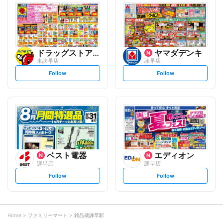
l
l
o
o
w
w
ドラッグストアモリ
ヤマダデンキ
東諌早店
諫早店
s
s
Follow
Follow
e
e
t
t
f
f
o
o
l
l
l
l
o
o
w
w
ベスト電器
エディオン
諫早店
諫早店
s
s
Follow
Follow
e
e
t
t
f
f
o
o
l
l
l
l
o
o
Home
ファミリーマート
銘品蔵諫早駅
w
w