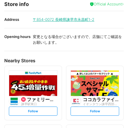
f
Store info
a
Official Account
v
o
r
i
Address
〒854-0072
長崎県諫早市永昌町1-2
t
e
Opening hours
変更となる場合がございますので、店舗にてご確認を
お願いします。
Nearby Stores
ファミリーマート
ココカラファイン
諫早駅東口
イオンタウン諫早西部台店
s
s
Follow
Follow
e
e
t
t
f
f
o
o
l
l