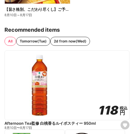
【旨さ格別、こだわり尽くし】ご予約弁当
8月10日
～
8月17日
Recommended items
All
Tomorrow(Tue)
2d from now(Wed)
118
118
税込
税込
円
円
Afternoon Tea監修 白桃香るルイボスティー 950ml
s
8月10日
〜
8月17日
e