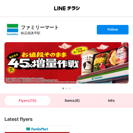
B
r
a
n
ファミリーマート
c
s
Follow
h
e
銘品蔵諫早駅
T
t
o
f
p
o
l
l
o
w
Flyers
(
15
)
Items
(
6
)
Info
Latest flyers