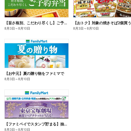
【旨さ格別、こだわり尽くし】ご予約弁当
8月3日
～
8月10日
8月3日
～
8月10日
【お中元】夏の贈り物をファミマで
8月3日
～
8月10日
【ファミペイでスタンプ貯まる】抽選でペアチケットが当たる!
8月3日
～
8月10日