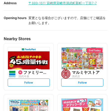
i
i
Address
〒889-1611
宮崎県宮崎市清武町新町一丁目7-7
t
t
e
e
Opening hours
変更となる場合がございますので、店舗にてご確認を
お願いします。
Nearby Stores
End Today
ファミリーマート
マルミヤストア
清武今泉
清武店
s
s
Follow
Follow
e
e
t
t
f
f
o
o
l
l
l
l
o
o
w
w