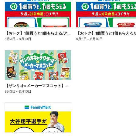
【おトク】1個買うと1個もらえる/アイス
8月3日
～
8月10日
8月3日
～
8月10日
【サンリオ×メーカーマスコット】オリジナルグッズ貰える!
8月3日
～
8月10日