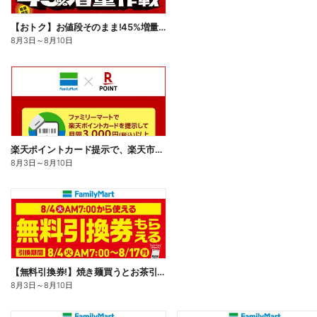
【おトク】お値段そのまま!45%増量作戦!
8月3日
～
8月10日
楽天ポイントカード提示で、楽天市場でのお買い物がおトクに!
8月3日
～
8月10日
【無料引換券!】焼き麺買うとお茶引換券貰える!
8月3日
～
8月10日