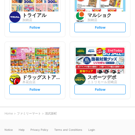
トライアル
マルショク
加納店
加納店
s
s
Follow
Follow
e
e
t
t
f
f
o
o
l
l
l
l
o
o
End Today
w
w
ドラッグストアモリ
スポーツデポ
木花台店
ニトリモール宮崎店
s
s
Follow
Follow
e
e
t
t
f
f
o
o
l
l
l
l
o
o
Home
ファミリーマート
清武新町
w
w
Notice
Help
Privacy Policy
Terms and Conditions
Login