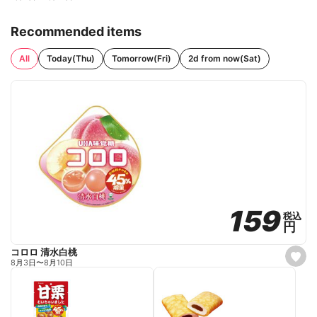
Recommended items
All
Today(Thu)
Tomorrow(Fri)
2d from now(Sat)
159
159
税込
税込
円
円
コロロ 清水白桃
s
8月3日
〜
8月10日
e
t
f
a
v
o