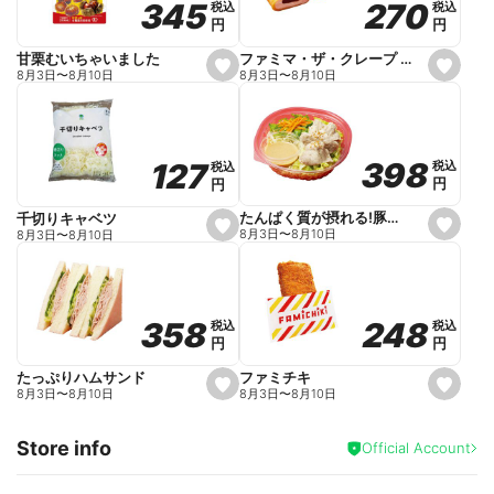
270
270
345
345
税込
税込
税込
税込
r
円
円
円
円
i
t
e
ファミマ・ザ・クレープ 生チョコ
甘栗むいちゃいました
s
s
8月3日
〜
8月10日
8月3日
〜
8月10日
e
e
t
t
f
f
a
a
v
v
o
o
398
398
127
127
税込
税込
税込
税込
r
r
円
円
円
円
i
i
t
t
e
e
たんぱく質が摂れる!豚しゃぶのパスタサラダ
千切りキャベツ
s
s
8月3日
〜
8月10日
8月3日
〜
8月10日
e
e
t
t
f
f
a
a
v
v
o
o
248
248
358
358
税込
税込
税込
税込
r
r
円
円
円
円
i
i
t
t
e
e
ファミチキ
たっぷりハムサンド
s
s
8月3日
〜
8月10日
8月3日
〜
8月10日
e
e
t
t
f
f
Store info
a
a
Official Account
v
v
o
o
r
r