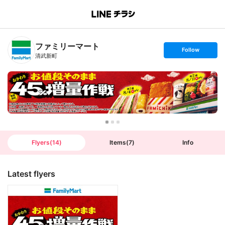
B
r
a
n
ファミリーマート
c
s
Follow
h
e
清武新町
T
t
o
f
p
o
l
l
o
w
Flyers
(
14
)
Items
(
7
)
Info
Latest flyers