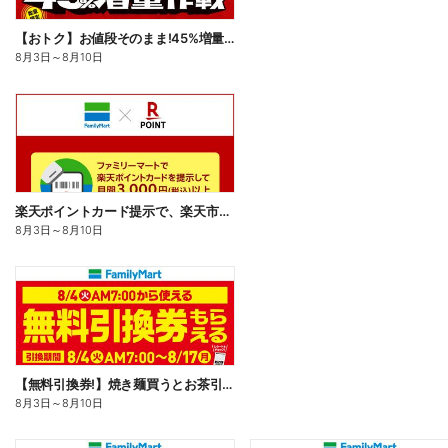
【おトク】お値段そのまま!45%増量作戦!
8月3日
～
8月10日
楽天ポイントカード提示で、楽天市場でのお買い物がおトクに!
8月3日
～
8月10日
【無料引換券!】焼き麺買うとお茶引換券貰える!
8月3日
～
8月10日