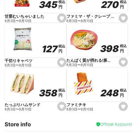
270
270
345
345
税込
税込
税込
税込
r
円
円
円
円
i
t
e
ファミマ・ザ・クレープ 生チョコ
甘栗むいちゃいました
s
s
8月3日
〜
8月10日
8月3日
〜
8月10日
e
e
t
t
f
f
a
a
v
v
o
o
398
398
127
127
税込
税込
税込
税込
r
r
円
円
円
円
i
i
t
t
e
e
たんぱく質が摂れる!豚しゃぶのパスタサラダ
千切りキャベツ
s
s
8月3日
〜
8月10日
8月3日
〜
8月10日
e
e
t
t
f
f
a
a
v
v
o
o
248
248
358
358
税込
税込
税込
税込
r
r
円
円
円
円
i
i
t
t
e
e
ファミチキ
たっぷりハムサンド
s
s
8月3日
〜
8月10日
8月3日
〜
8月10日
e
e
t
t
f
f
Store info
a
a
Official Account
v
v
o
o
r
r