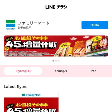
B
r
a
n
ファミリーマート
c
s
Follow
h
e
高千穂馬門
T
t
o
f
p
o
l
l
o
w
Flyers
(
14
)
Items
(
7
)
Info
Latest flyers