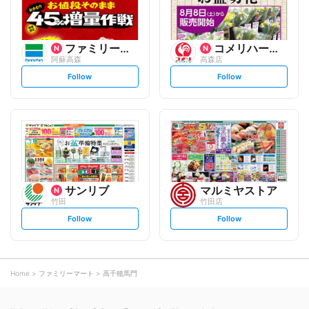
ファミリーマート
コメリハード&グリーン
阿蘇高森
高森店
s
s
Follow
Follow
e
e
t
t
f
f
o
o
l
l
l
l
o
o
w
w
サンリブ
マルミヤストア
竹田
竹田店
s
s
Follow
Follow
e
e
t
t
f
f
o
o
l
l
l
l
o
o
Home
ファミリーマート
高千穂馬門
w
w