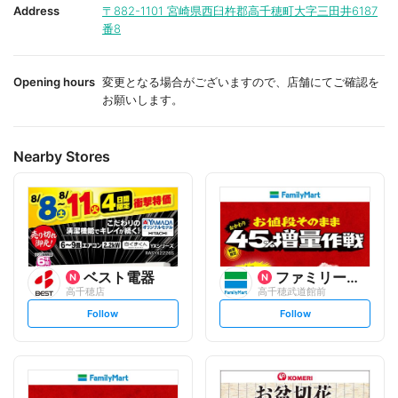
i
i
Address
〒882-1101
宮崎県西臼杵郡高千穂町大字三田井6187
t
t
番8
e
e
Opening hours
変更となる場合がございますので、店舗にてご確認を
お願いします。
Nearby Stores
ベスト電器
ファミリーマート
高千穂店
高千穂武道館前
s
s
Follow
Follow
e
e
t
t
f
f
o
o
l
l
l
l
o
o
w
w