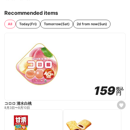
Recommended items
All
Today(Fri)
Tomorrow(Sat)
2d from now(Sun)
159
159
税込
税込
円
円
コロロ 清水白桃
s
8月3日
〜
8月10日
e
t
f
a
v
o