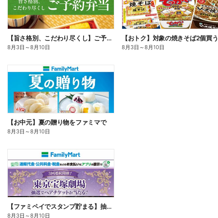
【旨さ格別、こだわり尽くし】ご予約弁当
8月3日
～
8月10日
8月3日
～
8月10日
【お中元】夏の贈り物をファミマで
8月3日
～
8月10日
【ファミペイでスタンプ貯まる】抽選でペアチケットが当たる!
8月3日
～
8月10日