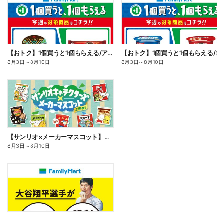
【おトク】1個買うと1個もらえる/アイス
8月3日
～
8月10日
8月3日
～
8月10日
【サンリオ×メーカーマスコット】オリジナルグッズ貰える!
8月3日
～
8月10日