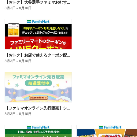
【おトク】大谷選手ファミマおむすび割
8月3日
～
8月10日
【おトク】お店で使えるクーポン配信中
8月3日
～
8月10日
【ファミマオンライン先行販売】シルバニアファミリー
8月3日
～
8月10日