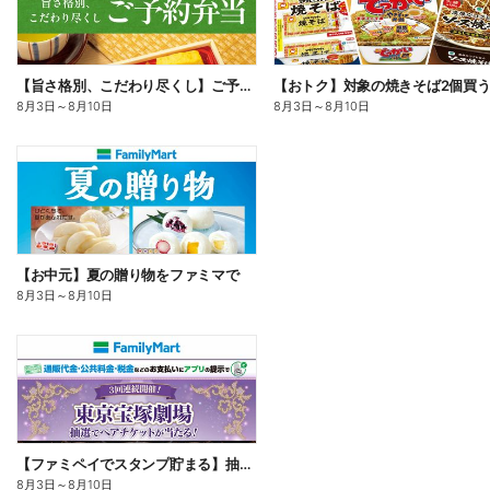
【旨さ格別、こだわり尽くし】ご予約弁当
8月3日
～
8月10日
8月3日
～
8月10日
【お中元】夏の贈り物をファミマで
8月3日
～
8月10日
【ファミペイでスタンプ貯まる】抽選でペアチケットが当たる!
8月3日
～
8月10日