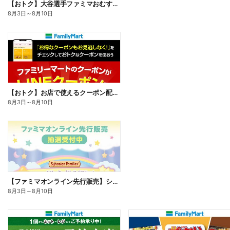
【おトク】大谷選手ファミマおむすび割
8月3日
～
8月10日
【おトク】お店で使えるクーポン配信中
8月3日
～
8月10日
【ファミマオンライン先行販売】シルバニアファミリー
8月3日
～
8月10日