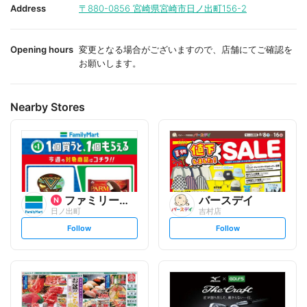
i
i
Address
〒880-0856
宮崎県宮崎市日ノ出町156-2
t
t
e
e
Opening hours
変更となる場合がございますので、店舗にてご確認を
お願いします。
Nearby Stores
ファミリーマート
バースデイ
日ノ出町
吉村店
s
s
Follow
Follow
e
e
t
t
f
f
o
o
l
l
l
l
o
o
w
w