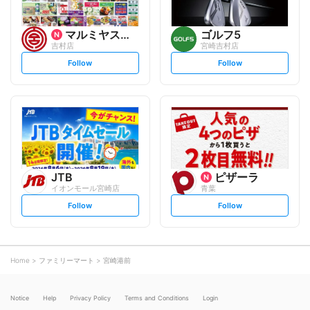
マルミヤストア
ゴルフ5
吉村店
宮崎吉村店
s
s
Follow
Follow
e
e
t
t
f
f
o
o
l
l
l
l
o
o
w
w
JTB
ピザーラ
イオンモール宮崎店
青葉
s
s
Follow
Follow
e
e
t
t
f
f
o
o
l
l
l
l
o
o
Home
ファミリーマート
宮崎港前
w
w
Notice
Help
Privacy Policy
Terms and Conditions
Login