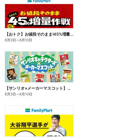
【おトク】お値段そのまま!45%増量作戦!
8月3日
～
8月10日
【サンリオ×メーカーマスコット】オリジナルグッズ貰える!
8月3日
～
8月10日