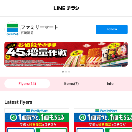
B
r
a
n
ファミリーマート
c
s
Follow
h
e
宮崎港前
T
t
o
f
p
o
l
l
o
w
Flyers
(
14
)
Items
(
7
)
Info
Latest flyers