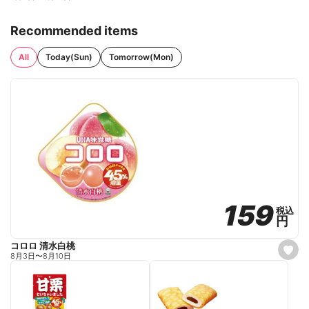
Recommended items
All
Today(Sun)
Tomorrow(Mon)
159
159
税込
税込
円
円
コロロ 清水白桃
s
8月3日
〜
8月10日
e
t
f
a
v
o