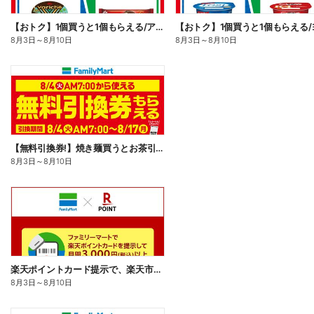
【おトク】1個買うと1個もらえる/アイス
8月3日
～
8月10日
8月3日
～
8月10日
【無料引換券!】焼き麺買うとお茶引換券貰える!
8月3日
～
8月10日
楽天ポイントカード提示で、楽天市場でのお買い物がおトクに!
8月3日
～
8月10日