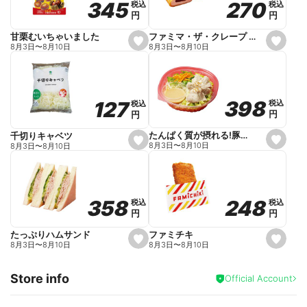
270
270
345
345
税込
税込
税込
税込
r
円
円
円
円
i
t
e
ファミマ・ザ・クレープ 生チョコ
甘栗むいちゃいました
s
s
8月3日
〜
8月10日
8月3日
〜
8月10日
e
e
t
t
f
f
a
a
v
v
o
o
398
398
127
127
税込
税込
税込
税込
r
r
円
円
円
円
i
i
t
t
e
e
たんぱく質が摂れる!豚しゃぶのパスタサラダ
千切りキャベツ
s
s
8月3日
〜
8月10日
8月3日
〜
8月10日
e
e
t
t
f
f
a
a
v
v
o
o
248
248
358
358
税込
税込
税込
税込
r
r
円
円
円
円
i
i
t
t
e
e
ファミチキ
たっぷりハムサンド
s
s
8月3日
〜
8月10日
8月3日
〜
8月10日
e
e
t
t
f
f
Store info
a
a
Official Account
v
v
o
o
r
r