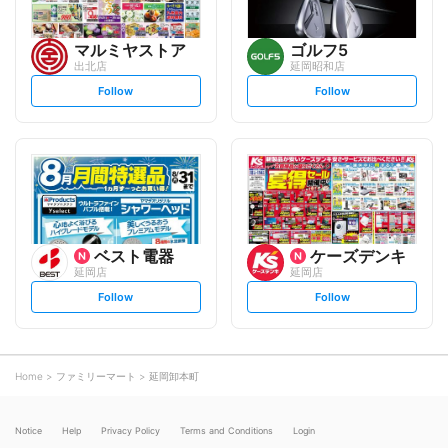
マルミヤストア
ゴルフ5
出北店
延岡昭和店
s
s
Follow
Follow
e
e
t
t
f
f
o
o
l
l
l
l
o
o
w
w
ベスト電器
ケーズデンキ
延岡店
延岡店
s
s
Follow
Follow
e
e
t
t
f
f
o
o
l
l
l
l
o
o
Home
ファミリーマート
延岡卸本町
w
w
Notice
Help
Privacy Policy
Terms and Conditions
Login