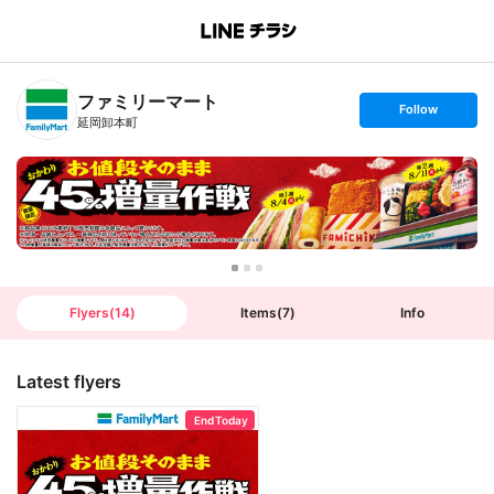
B
r
a
n
ファミリーマート
c
s
Follow
h
e
延岡卸本町
T
t
o
f
p
o
l
l
o
w
Flyers
(
14
)
Items
(
7
)
Info
Latest flyers
End Today