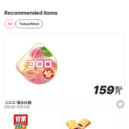
Recommended items
All
Today(Mon)
159
159
税込
税込
円
円
コロロ 清水白桃
s
8月3日
〜
8月10日
e
t
f
a
v
o