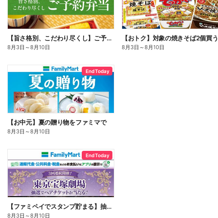
【旨さ格別、こだわり尽くし】ご予約弁当
8月3日
～
8月10日
8月3日
～
8月10日
End Today
【お中元】夏の贈り物をファミマで
8月3日
～
8月10日
End Today
【ファミペイでスタンプ貯まる】抽選でペアチケットが当たる!
8月3日
～
8月10日