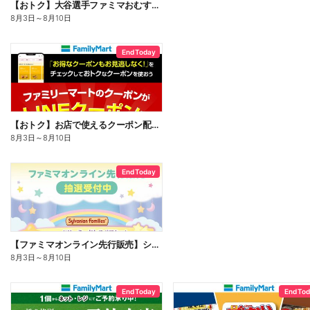
【おトク】大谷選手ファミマおむすび割
8月3日
～
8月10日
End Today
【おトク】お店で使えるクーポン配信中
8月3日
～
8月10日
End Today
【ファミマオンライン先行販売】シルバニアファミリー
8月3日
～
8月10日
End Today
End To