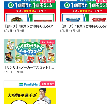
End Today
End To
【おトク】1個買うと1個もらえる/アイス
8月3日
～
8月10日
8月3日
～
8月10日
End Today
【サンリオ×メーカーマスコット】オリジナルグッズ貰える!
8月3日
～
8月10日
End Today