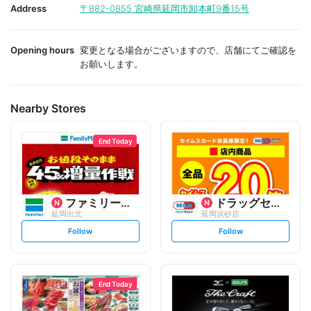
i
i
Address
〒882-0855
宮崎県延岡市卸本町9番15号
t
t
e
e
Opening hours
変更となる場合がございますので、店舗にてご確認を
お願いします。
Nearby Stores
End Today
ファミリーマート
ドラッグセイムス
延岡出北
延岡浜砂店
s
s
Follow
Follow
e
e
t
t
f
f
o
o
l
l
l
l
o
o
End Today
w
w