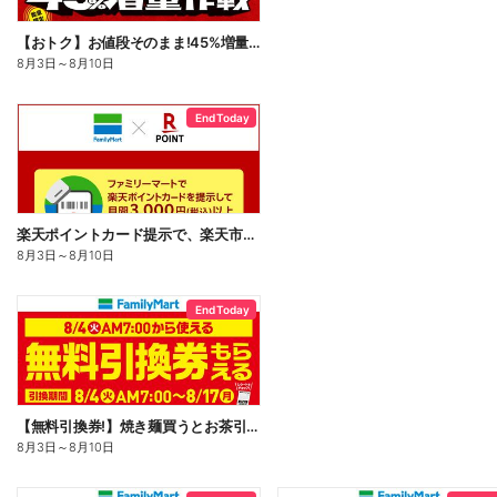
【おトク】お値段そのまま!45%増量作戦!
8月3日
～
8月10日
End Today
楽天ポイントカード提示で、楽天市場でのお買い物がおトクに!
8月3日
～
8月10日
End Today
【無料引換券!】焼き麺買うとお茶引換券貰える!
8月3日
～
8月10日