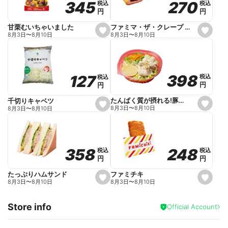
270
270
345
345
税込
税込
税込
税込
r
円
円
円
円
i
t
e
ファミマ・ザ・クレープ 生チョコ
甘栗むいちゃいました
s
s
8月3日
〜
8月10日
8月3日
〜
8月10日
e
e
t
t
f
f
a
a
v
v
o
o
398
398
127
127
税込
税込
税込
税込
r
r
円
円
円
円
i
i
t
t
e
e
たんぱく質が摂れる!豚しゃぶのパスタサラダ
千切りキャベツ
s
s
8月3日
〜
8月10日
8月3日
〜
8月10日
e
e
t
t
f
f
a
a
v
v
o
o
248
248
358
358
税込
税込
税込
税込
r
r
円
円
円
円
i
i
t
t
e
e
ファミチキ
たっぷりハムサンド
s
s
8月3日
〜
8月10日
8月3日
〜
8月10日
e
e
t
t
f
f
Store info
a
a
Official Account
v
v
o
o
r
r