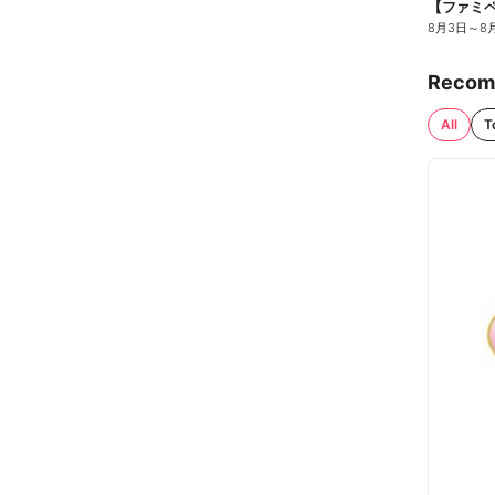
8月3日
～
8
Recom
All
T