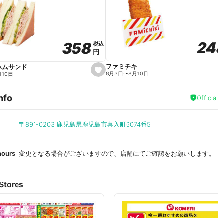
a
v
o
r
i
t
24
24
358
358
e
税込
税込
円
円
ファミチキ
ハムサンド
s
8月3日
〜
8月10日
月10日
e
t
f
nfo
a
Officia
v
o
r
i
〒891-0203
鹿児島県鹿児島市喜入町6074番5
t
e
hours
変更となる場合がございますので、店舗にてご確認をお願いします。
Stores