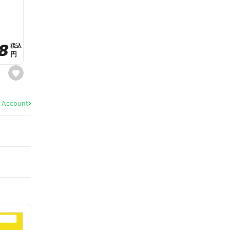
a
v
o
r
i
t
8
8
e
税込
税込
円
円
s
e
t
f
a
l Account
v
o
r
i
t
e