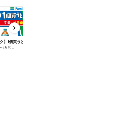
t
x
e
n
ク】1個買うと1個もらえる/麦茶
～
8月10日