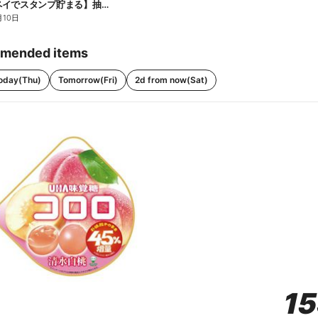
【ファミペイでスタンプ貯まる】抽選でペアチケットが当たる!
月10日
mended items
oday(Thu)
Tomorrow(Fri)
2d from now(Sat)
1
1