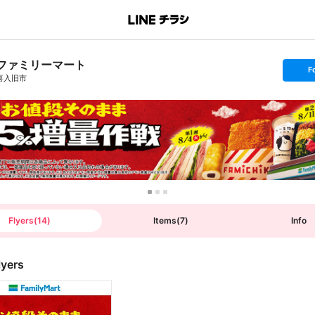
ファミリーマート
s
F
e
喜入旧市
t
f
o
l
l
o
w
Flyers
(
14
)
Items
(
7
)
Info
lyers