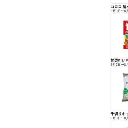
コロロ 清
8月3日
〜
8
甘栗むい
8月3日
〜
8
千切りキ
8月3日
〜
8