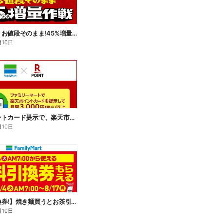
【おトク】お値段そのまま!45%増量作戦!
月10日
楽天ポイントカード提示で、楽天市場でのお買い物がおトクに!
月10日
【無料引換券!】焼き麺買うとお茶引換券貰える!
月10日