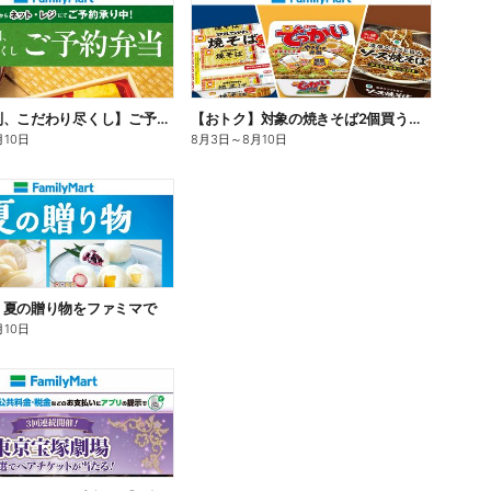
【旨さ格別、こだわり尽くし】ご予約弁当
【おトク】対象の焼きそば2個買うと100円引き!
月10日
8月3日
～
8月10日
】夏の贈り物をファミマで
月10日