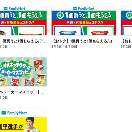
【おトク】1個買うと1個もらえる/アイス
【おトク】1個買うと1個もらえる/ヨーグルト
【おト
月10日
8月3日
～
8月10日
8月3日
【サンリオ×メーカーマスコット】オリジナルグッズ貰える!
月10日