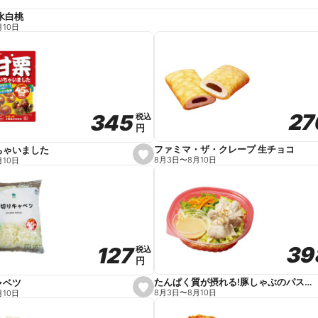
水白桃
月10日
27
27
345
345
税込
税込
円
円
ファミマ・ザ・クレープ 生チョコ
ちゃいました
s
8月3日
〜
8月10日
月10日
e
t
f
a
v
o
r
i
t
39
39
127
127
e
税込
税込
円
円
たんぱく質が摂れる!豚しゃぶのパスタサラダ
ャベツ
s
8月3日
〜
8月10日
月10日
e
t
f