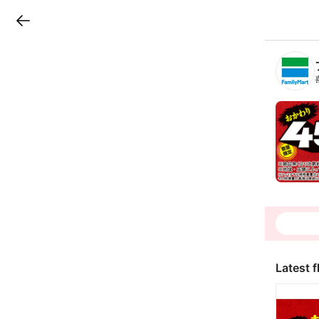
LINEチラシ
B
r
a
n
c
h
T
o
p
Latest f