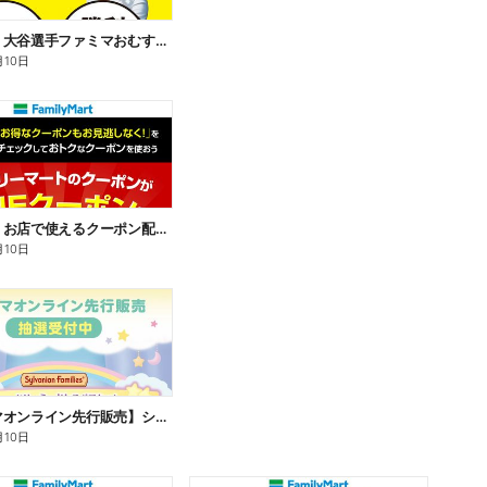
【おトク】大谷選手ファミマおむすび割
月10日
【おトク】お店で使えるクーポン配信中
月10日
【ファミマオンライン先行販売】シルバニアファミリー
月10日