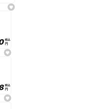
s
e
t
f
a
v
o
r
i
t
0
0
税込
税込
e
円
円
s
e
t
f
a
v
o
r
i
t
8
8
e
税込
税込
円
円
s
e
t
f