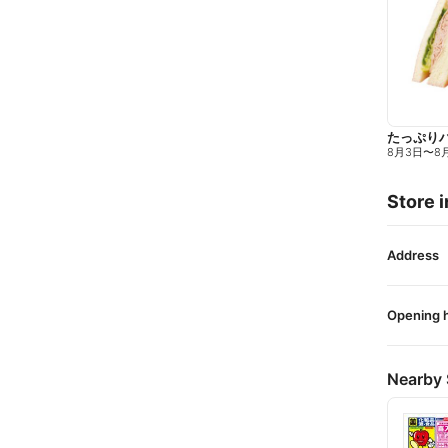
たっぷり
8月3日
〜
8
Store i
Address
Opening 
Nearby 