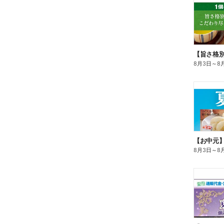
8月3日
～
8
【お中元
8月3日
～
8