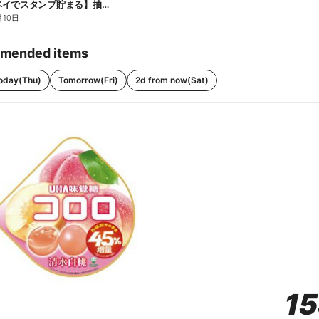
【ファミペイでスタンプ貯まる】抽選でペアチケットが当たる!
月10日
mended items
oday(Thu)
Tomorrow(Fri)
2d from now(Sat)
1
1