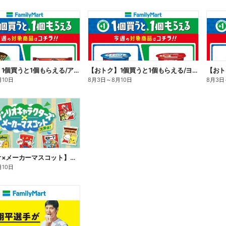
【おトク】1個買うと1個もらえる/アイス
【おトク】1個買うと1個もらえる/ヨーグルト
【おト
月10日
8月3日
～
8月10日
8月3日
【サンリオ×メーカーマスコット】オリジナルグッズ貰える!
月10日