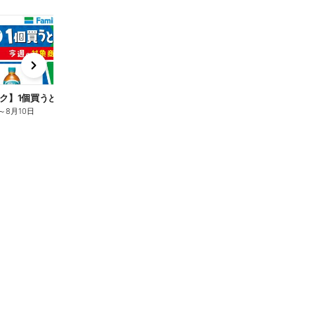
t
x
e
n
ク】1個買うと1個もらえる/麦茶
～
8月10日