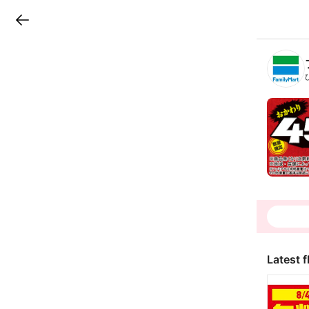
LINEチラシ
B
r
a
n
c
h
T
o
p
Latest f