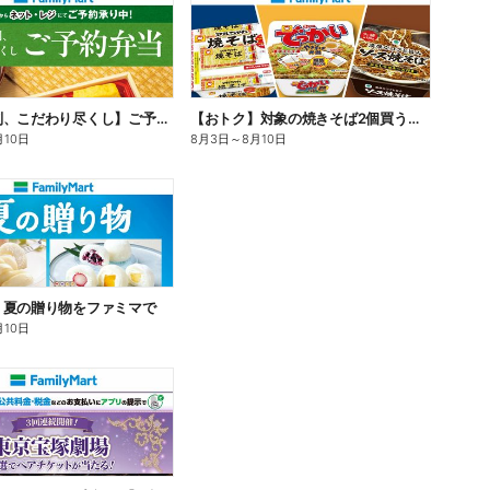
【旨さ格別、こだわり尽くし】ご予約弁当
【おトク】対象の焼きそば2個買うと100円引き!
月10日
8月3日
～
8月10日
】夏の贈り物をファミマで
月10日