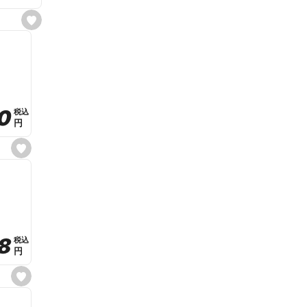
s
e
t
f
a
v
o
r
i
t
0
0
税込
税込
e
円
円
s
e
t
f
a
v
o
r
i
t
8
8
e
税込
税込
円
円
s
e
t
f