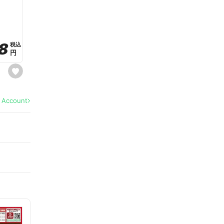
a
v
o
r
i
t
8
8
e
税込
税込
円
円
s
e
t
f
a
l Account
v
o
r
i
t
e