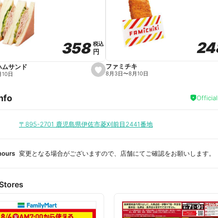
a
v
o
r
i
t
24
24
358
358
e
税込
税込
円
円
ファミチキ
ハムサンド
s
8月3日
〜
8月10日
月10日
e
t
f
nfo
a
Officia
v
o
r
i
〒895-2701
鹿児島県伊佐市菱刈前目2441番地
t
e
hours
変更となる場合がございますので、店舗にてご確認をお願いします。
Stores