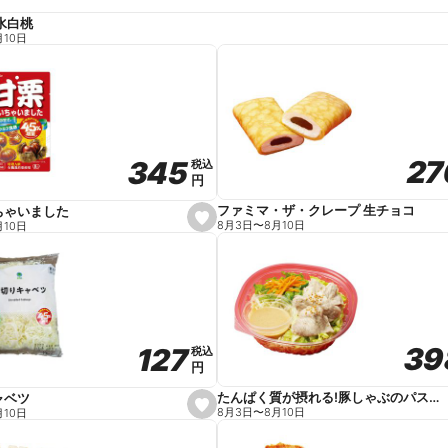
水白桃
月10日
27
27
345
345
税込
税込
円
円
ファミマ・ザ・クレープ 生チョコ
ちゃいました
s
8月3日
〜
8月10日
月10日
e
t
f
a
v
o
r
i
t
39
39
127
127
e
税込
税込
円
円
たんぱく質が摂れる!豚しゃぶのパスタサラダ
ャベツ
s
8月3日
〜
8月10日
月10日
e
t
f