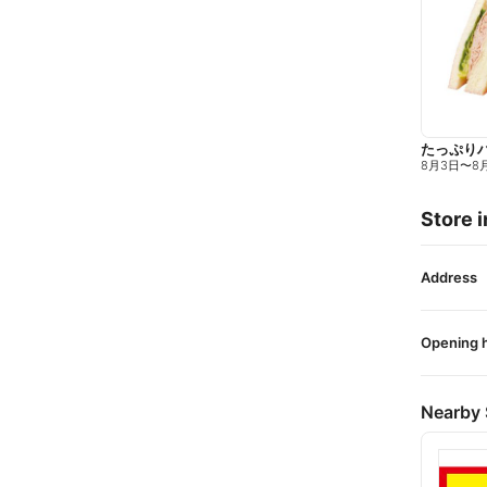
たっぷり
8月3日
〜
8
Store i
Address
Opening 
Nearby 