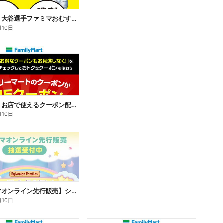
【おトク】大谷選手ファミマおむすび割
月10日
【おトク】お店で使えるクーポン配信中
月10日
【ファミマオンライン先行販売】シルバニアファミリー
月10日