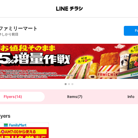
ファミリーマート
s
F
e
ひしかり前目
t
f
o
l
l
o
w
Flyers
(
14
)
Items
(
7
)
Info
lyers