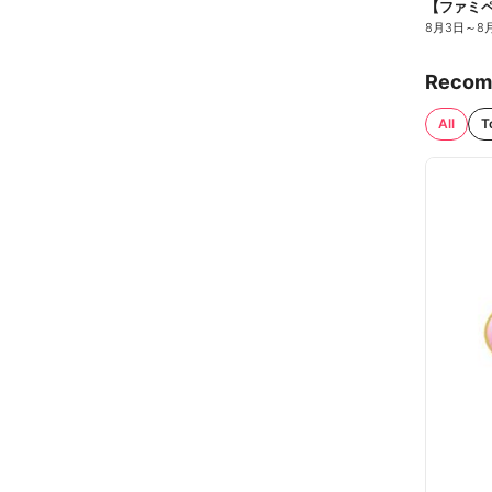
8月3日
～
8
Recom
All
T