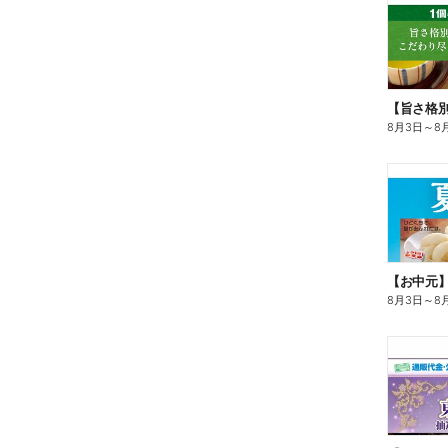
8月3日
～
8
【お中元
8月3日
～
8