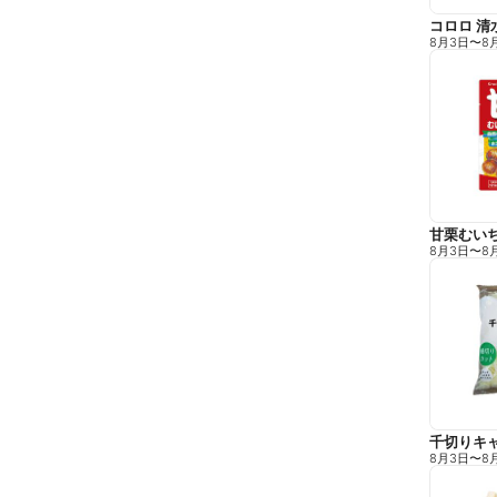
コロロ 清
8月3日
〜
8
甘栗むい
8月3日
〜
8
千切りキ
8月3日
〜
8