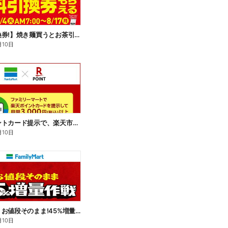
【無料引換券!】焼き麺買うとお茶引換券貰える!
月10日
楽天ポイントカード提示で、楽天市場でのお買い物がおトクに!
月10日
【おトク】お値段そのまま!45%増量作戦!
月10日