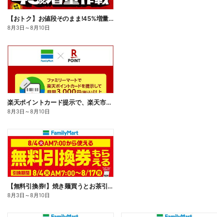
【おトク】お値段そのまま!45%増量作戦!
8月3日
～
8月10日
楽天ポイントカード提示で、楽天市場でのお買い物がおトクに!
8月3日
～
8月10日
【無料引換券!】焼き麺買うとお茶引換券貰える!
8月3日
～
8月10日