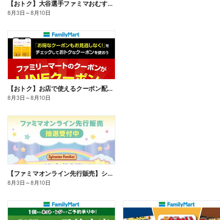
【おトク】大谷選手ファミマおむすび割
8月3日
～
8月10日
【おトク】お店で使えるクーポン配信中
8月3日
～
8月10日
【ファミマオンライン先行販売】シルバニアファミリー
8月3日
～
8月10日