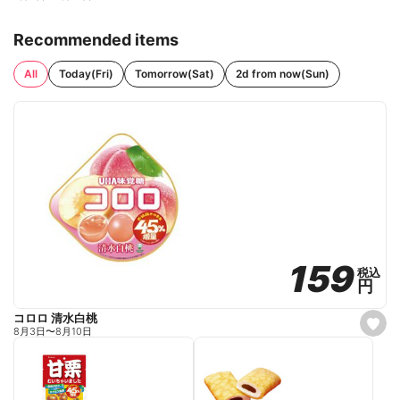
Recommended items
All
Today(Fri)
Tomorrow(Sat)
2d from now(Sun)
159
159
税込
税込
円
円
コロロ 清水白桃
s
8月3日
〜
8月10日
e
t
f
a
v
o