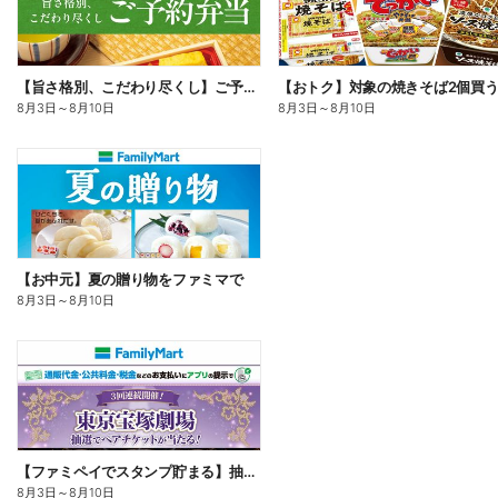
【旨さ格別、こだわり尽くし】ご予約弁当
8月3日
～
8月10日
8月3日
～
8月10日
【お中元】夏の贈り物をファミマで
8月3日
～
8月10日
【ファミペイでスタンプ貯まる】抽選でペアチケットが当たる!
8月3日
～
8月10日