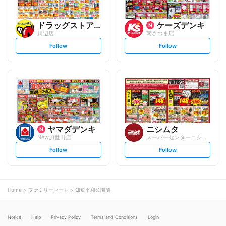
ドラッグストアモリ
ケーズデンキ
川辺店
南さつま店
s
s
Follow
Follow
e
e
t
t
f
f
o
o
l
l
l
l
o
o
w
w
ヤマダデンキ
ニシムタ
New加世田店
スーパーセンターニシムタ 加世田店
s
s
Follow
Follow
e
e
t
t
f
f
o
o
l
l
l
l
o
o
Home
ファミリーマート
知覧平和公園前
w
w
Notice
Help
Privacy Policy
Terms and Conditions
Login