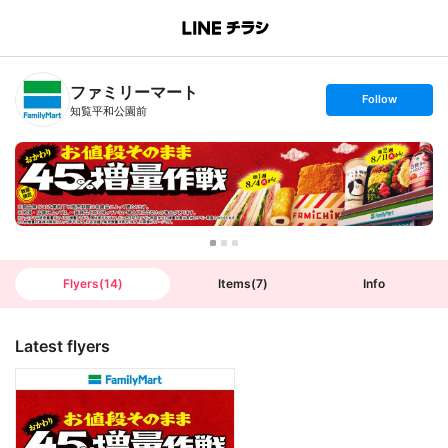
B
r
a
n
ファミリーマート
c
s
Follow
h
e
知覧平和公園前
T
t
o
f
p
o
l
l
o
w
Flyers
(
14
)
Items
(
7
)
Info
Latest flyers