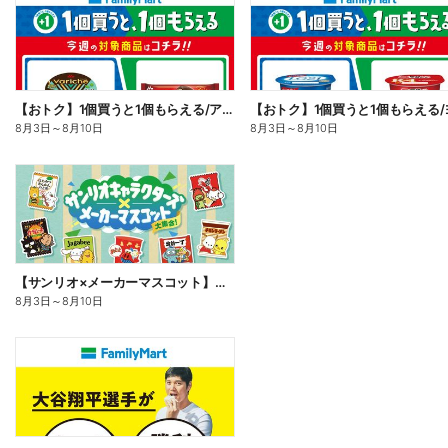
【おトク】1個買うと1個もらえる/アイス
8月3日
～
8月10日
8月3日
～
8月10日
【サンリオ×メーカーマスコット】オリジナルグッズ貰える!
8月3日
～
8月10日