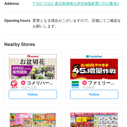
i
i
Address
〒897-0302
鹿児島県南九州市知覧町郡17825番地3
t
t
e
e
Opening hours
変更となる場合がございますので、店舗にてご確認を
お願いします。
Nearby Stores
コメリハード&グリーン
ファミリーマート
川辺平山店
川辺両添
s
s
Follow
Follow
e
e
t
t
f
f
o
o
l
l
l
l
o
o
w
w