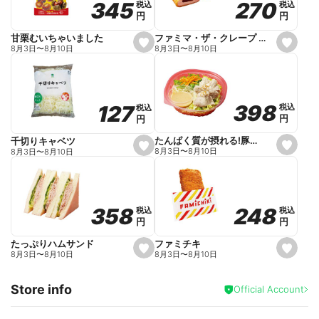
270
270
345
345
税込
税込
税込
税込
r
円
円
円
円
i
t
e
ファミマ・ザ・クレープ 生チョコ
甘栗むいちゃいました
s
s
8月3日
〜
8月10日
8月3日
〜
8月10日
e
e
t
t
f
f
a
a
v
v
o
o
398
398
127
127
税込
税込
税込
税込
r
r
円
円
円
円
i
i
t
t
e
e
たんぱく質が摂れる!豚しゃぶのパスタサラダ
千切りキャベツ
s
s
8月3日
〜
8月10日
8月3日
〜
8月10日
e
e
t
t
f
f
a
a
v
v
o
o
248
248
358
358
税込
税込
税込
税込
r
r
円
円
円
円
i
i
t
t
e
e
ファミチキ
たっぷりハムサンド
s
s
8月3日
〜
8月10日
8月3日
〜
8月10日
e
e
t
t
f
f
Store info
a
a
Official Account
v
v
o
o
r
r