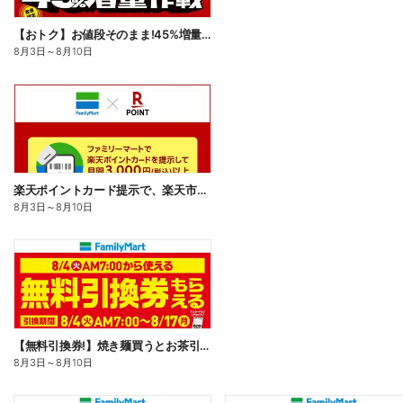
【おトク】お値段そのまま!45%増量作戦!
8月3日
～
8月10日
楽天ポイントカード提示で、楽天市場でのお買い物がおトクに!
8月3日
～
8月10日
【無料引換券!】焼き麺買うとお茶引換券貰える!
8月3日
～
8月10日