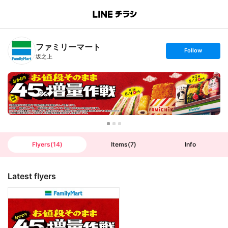
B
r
a
n
ファミリーマート
c
s
Follow
h
e
坂之上
T
t
o
f
p
o
l
l
o
w
Flyers
(
14
)
Items
(
7
)
Info
Latest flyers