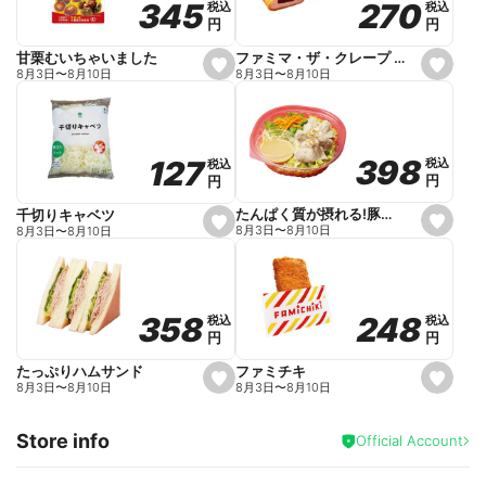
270
270
345
345
税込
税込
税込
税込
r
円
円
円
円
i
t
e
ファミマ・ザ・クレープ 生チョコ
甘栗むいちゃいました
s
s
8月3日
〜
8月10日
8月3日
〜
8月10日
e
e
t
t
f
f
a
a
v
v
o
o
398
398
127
127
税込
税込
税込
税込
r
r
円
円
円
円
i
i
t
t
e
e
たんぱく質が摂れる!豚しゃぶのパスタサラダ
千切りキャベツ
s
s
8月3日
〜
8月10日
8月3日
〜
8月10日
e
e
t
t
f
f
a
a
v
v
o
o
248
248
358
358
税込
税込
税込
税込
r
r
円
円
円
円
i
i
t
t
e
e
ファミチキ
たっぷりハムサンド
s
s
8月3日
〜
8月10日
8月3日
〜
8月10日
e
e
t
t
f
f
Store info
a
a
Official Account
v
v
o
o
r
r