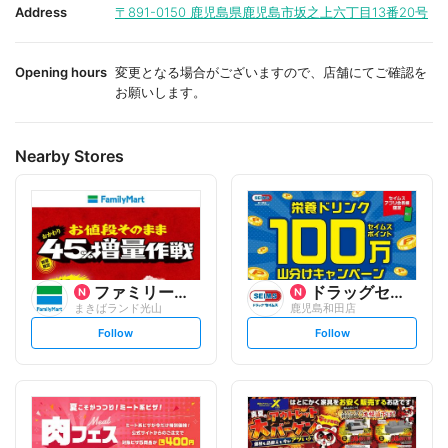
i
i
Address
〒891-0150
鹿児島県鹿児島市坂之上六丁目13番20号
t
t
e
e
Opening hours
変更となる場合がございますので、店舗にてご確認を
お願いします。
Nearby Stores
ファミリーマート
ドラッグセイムス
まきばランド光山
鹿児島和田店
s
s
Follow
Follow
e
e
t
t
f
f
o
o
l
l
l
l
o
o
w
w