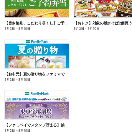
【旨さ格別、こだわり尽くし】ご予約弁当
8月3日
～
8月10日
8月3日
～
8月10日
【お中元】夏の贈り物をファミマで
8月3日
～
8月10日
【ファミペイでスタンプ貯まる】抽選でペアチケットが当たる!
8月3日
～
8月10日