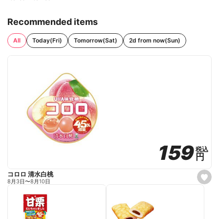
Recommended items
All
Today(Fri)
Tomorrow(Sat)
2d from now(Sun)
159
159
税込
税込
円
円
コロロ 清水白桃
s
8月3日
〜
8月10日
e
t
f
a
v
o