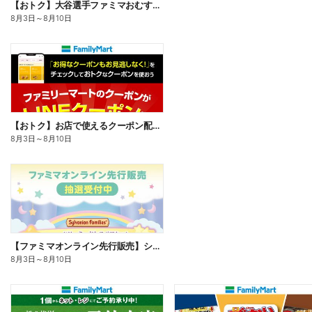
【おトク】大谷選手ファミマおむすび割
8月3日
～
8月10日
【おトク】お店で使えるクーポン配信中
8月3日
～
8月10日
【ファミマオンライン先行販売】シルバニアファミリー
8月3日
～
8月10日