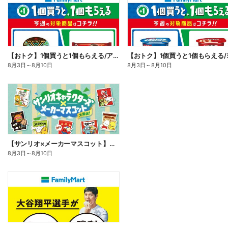
【おトク】1個買うと1個もらえる/アイス
8月3日
～
8月10日
8月3日
～
8月10日
【サンリオ×メーカーマスコット】オリジナルグッズ貰える!
8月3日
～
8月10日