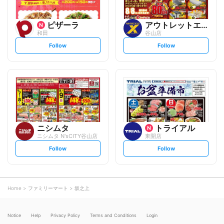
ピザーラ
アウトレットエックス
和田
谷山店
s
s
Follow
Follow
e
e
t
t
f
f
o
o
l
l
l
l
o
o
w
w
ニシムタ
トライアル
ニシムタ N'sCITY谷山店
東開店
s
s
Follow
Follow
e
e
t
t
f
f
o
o
l
l
l
l
o
o
Home
ファミリーマート
坂之上
w
w
Notice
Help
Privacy Policy
Terms and Conditions
Login