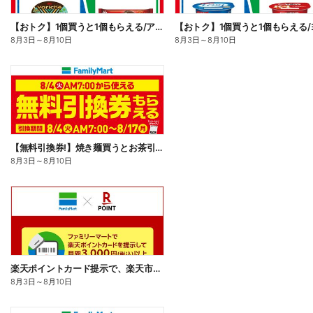
【おトク】1個買うと1個もらえる/アイス
8月3日
～
8月10日
8月3日
～
8月10日
【無料引換券!】焼き麺買うとお茶引換券貰える!
8月3日
～
8月10日
楽天ポイントカード提示で、楽天市場でのお買い物がおトクに!
8月3日
～
8月10日