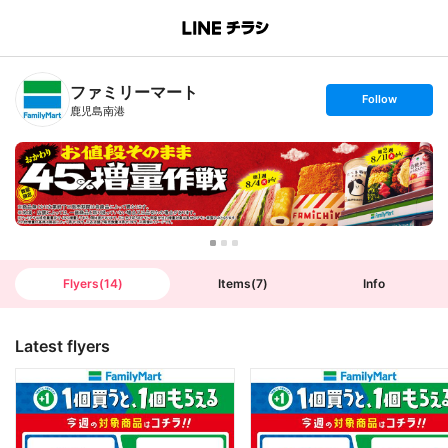
B
r
a
n
ファミリーマート
c
s
Follow
h
e
鹿児島南港
T
t
o
f
p
o
l
l
o
w
Flyers
(
14
)
Items
(
7
)
Info
Latest flyers