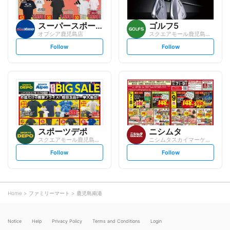
スーパースポーツゼビオ
ゴルフ5
オプシア鹿児島店
スクエアモール鹿児島宇宿店
s
s
Follow
Follow
e
e
t
t
f
f
o
o
l
l
l
l
o
o
w
w
スポーツデポ
ニシムタ
スクエアモール鹿児島宇宿店
ニシムタスカイマーケット 鴨池店
s
s
Follow
Follow
e
e
t
t
f
f
o
o
l
l
l
l
o
o
Home
ファミリーマート
鹿児島南港
w
w
Notice
Help
Privacy Policy
Terms and Conditions
Login