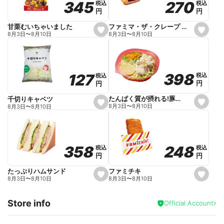
270
270
345
345
税込
税込
税込
税込
r
円
円
円
円
i
t
e
ファミマ・ザ・クレープ 生チョコ
甘栗むいちゃいました
s
s
8月3日
〜
8月10日
8月3日
〜
8月10日
e
e
t
t
f
f
a
a
v
v
o
o
398
398
127
127
税込
税込
税込
税込
r
r
円
円
円
円
i
i
t
t
e
e
たんぱく質が摂れる!豚しゃぶのパスタサラダ
千切りキャベツ
s
s
8月3日
〜
8月10日
8月3日
〜
8月10日
e
e
t
t
f
f
a
a
v
v
o
o
248
248
358
358
税込
税込
税込
税込
r
r
円
円
円
円
i
i
t
t
e
e
ファミチキ
たっぷりハムサンド
s
s
8月3日
〜
8月10日
8月3日
〜
8月10日
e
e
t
t
f
f
Store info
a
a
Official Account
v
v
o
o
r
r