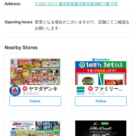
i
i
Address
〒890-0072
鹿児島県鹿児島市新栄町11番15号
t
t
e
e
Opening hours
変更となる場合がございますので、店舗にてご確認を
お願いします。
Nearby Stores
ヤマダデンキ
ファミリーマート
鹿児島本店
宇宿一丁目
s
s
Follow
Follow
e
e
t
t
f
f
o
o
l
l
l
l
o
o
w
w