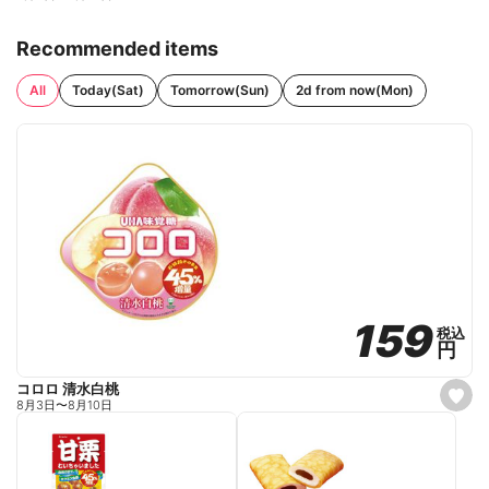
Recommended items
All
Today(Sat)
Tomorrow(Sun)
2d from now(Mon)
159
159
税込
税込
円
円
コロロ 清水白桃
s
8月3日
〜
8月10日
e
t
f
a
v
o