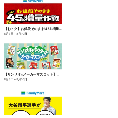
【おトク】お値段そのまま!45%増量作戦!
8月3日
～
8月10日
【サンリオ×メーカーマスコット】オリジナルグッズ貰える!
8月3日
～
8月10日