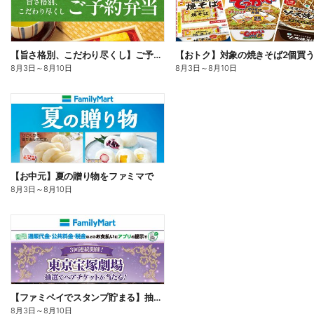
【旨さ格別、こだわり尽くし】ご予約弁当
8月3日
～
8月10日
8月3日
～
8月10日
【お中元】夏の贈り物をファミマで
8月3日
～
8月10日
【ファミペイでスタンプ貯まる】抽選でペアチケットが当たる!
8月3日
～
8月10日