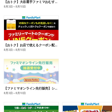
【おトク】大谷選手ファミマおむすび割
8月3日
～
8月10日
【おトク】お店で使えるクーポン配信中
8月3日
～
8月10日
【ファミマオンライン先行販売】シルバニアファミリー
8月3日
～
8月10日