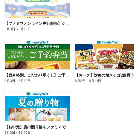
【ファミマオンライン先行販売】シルバニアファミリー
8月3日
～
8月10日
【旨さ格別、こだわり尽くし】ご予約弁当
8月3日
～
8月10日
8月3日
～
8月10日
【お中元】夏の贈り物をファミマで
8月3日
～
8月10日