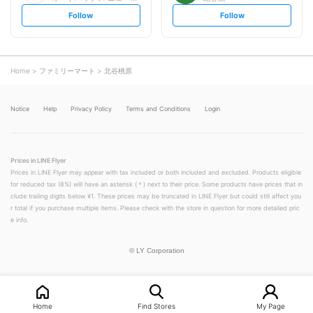
s
s
Follow
Follow
e
e
t
t
f
f
o
o
l
l
l
l
o
o
Home
ファミリーマート
北谷桃原
w
w
Notice
Help
Privacy Policy
Terms and Conditions
Login
Prices in LINE Flyer
Prices in LINE Flyer may appear with tax included or both included and excluded. Products eligible
for reduced tax (8%) will have an asterisk (＊) next to their price. Some products have prices that in
clude trailing digits below ¥1. These prices may be truncated in LINE Flyer but could still affect you
r total if you purchase multiple items. Please check with the store in question for more detailed pric
e info.
©
LY Corporation
Home
Find Stores
My Page