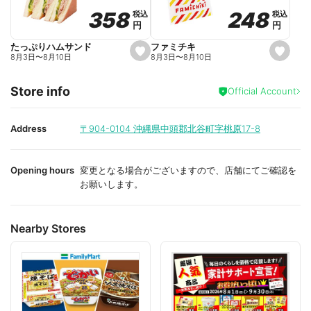
o
o
248
248
358
358
税込
税込
税込
税込
r
r
円
円
円
円
i
i
t
t
e
e
ファミチキ
たっぷりハムサンド
s
s
8月3日
〜
8月10日
8月3日
〜
8月10日
e
e
t
t
f
f
Store info
a
a
Official Account
v
v
o
o
r
r
i
i
Address
〒904-0104
沖縄県中頭郡北谷町字桃原17-8
t
t
e
e
Opening hours
変更となる場合がございますので、店舗にてご確認を
お願いします。
Nearby Stores