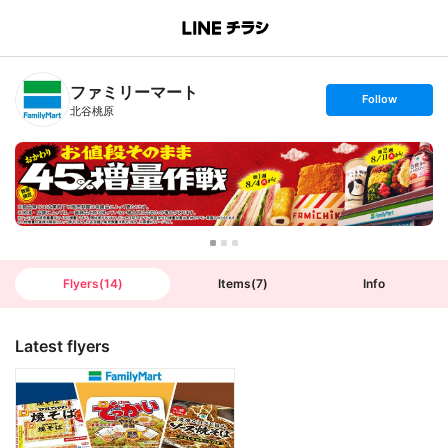
B
r
a
n
ファミリーマート
c
s
Follow
h
e
北谷桃原
T
t
o
f
p
o
l
l
o
w
Flyers
(
14
)
Items
(
7
)
Info
Latest flyers