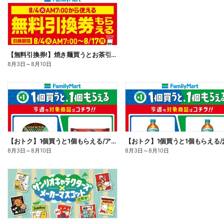
【無料引換券!】焼き麺買うとお茶引換券貰える!
8月3日
～
8月10日
【おトク】1個買うと1個もらえる/アイス
【おトク】1個買うと1個もらえる/
8月3日
～
8月10日
8月3日
～
8月10日