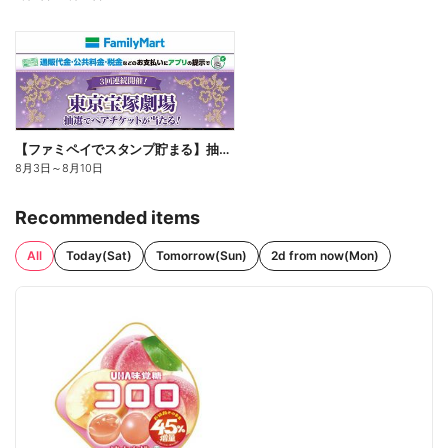
【ファミペイでスタンプ貯まる】抽選でペアチケットが当たる!
8月3日
～
8月10日
Recommended items
All
Today(Sat)
Tomorrow(Sun)
2d from now(Mon)