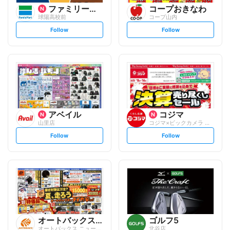
ファミリーマート
コープおきなわ
球陽高校前
コープ山内
s
s
Follow
Follow
e
e
t
t
f
f
o
o
l
l
l
l
o
o
w
w
アベイル
コジマ
山里店
コジマ×ビックカメラ イオンモール沖縄ラ...
s
s
Follow
Follow
e
e
t
t
f
f
o
o
l
l
l
l
o
o
w
w
オートバックスグループ
ゴルフ5
オートバックス ニュー北谷店
北谷店