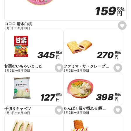
159
159
税込
税込
円
円
コロロ 清水白桃
s
8月3日
〜
8月10日
e
t
f
a
v
o
270
270
345
345
税込
税込
税込
税込
r
円
円
円
円
i
t
e
ファミマ・ザ・クレープ 生チョコ
甘栗むいちゃいました
s
s
8月3日
〜
8月10日
8月3日
〜
8月10日
e
e
t
t
f
f
a
a
v
v
o
o
398
398
127
127
税込
税込
税込
税込
r
r
円
円
円
円
i
i
t
t
e
e
たんぱく質が摂れる!豚しゃぶのパスタサラダ
千切りキャベツ
s
s
8月3日
〜
8月10日
8月3日
〜
8月10日
e
e
t
t
f
f
a
a
v
v