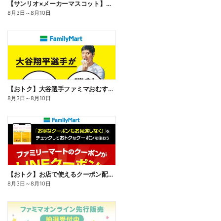
【サンリオ×メーカーマスコット】オリジナルグッズ貰える!
8月3日
～
8月10日
【おトク】大谷選手ファミマおむすび割
8月3日
～
8月10日
【おトク】お店で使えるクーポン配信中
8月3日
～
8月10日