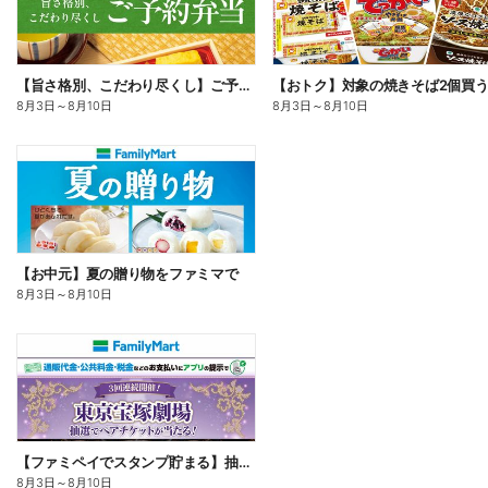
【旨さ格別、こだわり尽くし】ご予約弁当
8月3日
～
8月10日
8月3日
～
8月10日
【お中元】夏の贈り物をファミマで
8月3日
～
8月10日
【ファミペイでスタンプ貯まる】抽選でペアチケットが当たる!
8月3日
～
8月10日