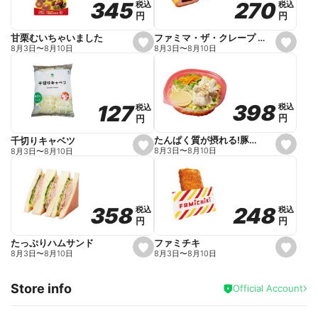
270
270
345
345
税込
税込
税込
税込
r
円
円
円
円
i
t
e
ファミマ・ザ・クレープ 生チョコ
甘栗むいちゃいました
s
s
8月3日
〜
8月10日
8月3日
〜
8月10日
e
e
t
t
f
f
a
a
v
v
o
o
398
398
127
127
税込
税込
税込
税込
r
r
円
円
円
円
i
i
t
t
e
e
たんぱく質が摂れる!豚しゃぶのパスタサラダ
千切りキャベツ
s
s
8月3日
〜
8月10日
8月3日
〜
8月10日
e
e
t
t
f
f
a
a
v
v
o
o
248
248
358
358
税込
税込
税込
税込
r
r
円
円
円
円
i
i
t
t
e
e
ファミチキ
たっぷりハムサンド
s
s
8月3日
〜
8月10日
8月3日
〜
8月10日
e
e
t
t
f
f
Store info
a
a
Official Account
v
v
o
o
r
r