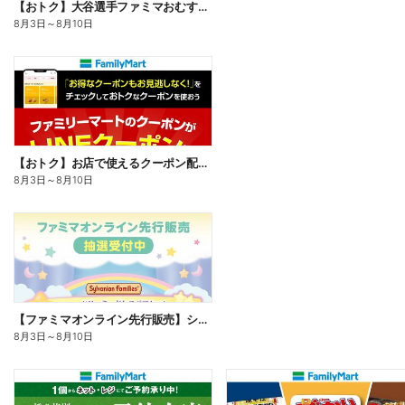
【おトク】大谷選手ファミマおむすび割
8月3日
～
8月10日
【おトク】お店で使えるクーポン配信中
8月3日
～
8月10日
【ファミマオンライン先行販売】シルバニアファミリー
8月3日
～
8月10日