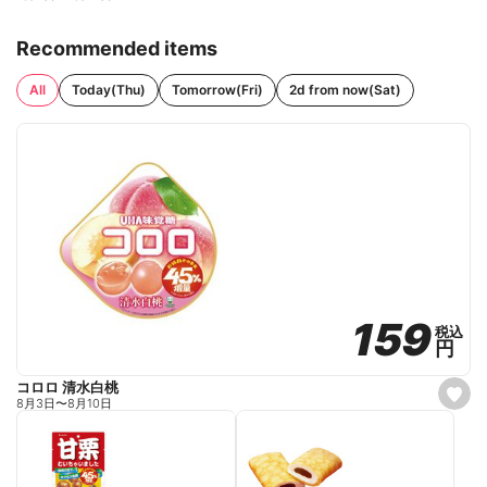
Recommended items
All
Today(Thu)
Tomorrow(Fri)
2d from now(Sat)
159
159
税込
税込
円
円
コロロ 清水白桃
s
8月3日
〜
8月10日
e
t
f
a
v
o