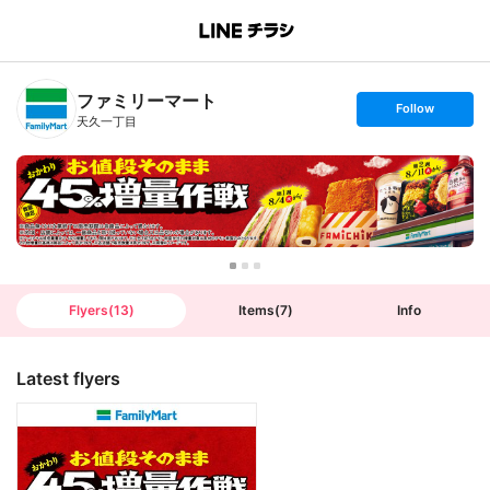
B
r
a
n
ファミリーマート
c
s
Follow
h
e
天久一丁目
T
t
o
f
p
o
l
l
o
w
Flyers
(
13
)
Items
(
7
)
Info
Latest flyers