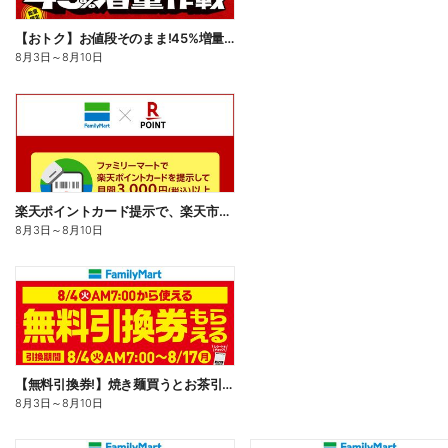
【おトク】お値段そのまま!45%増量作戦!
8月3日
～
8月10日
楽天ポイントカード提示で、楽天市場でのお買い物がおトクに!
8月3日
～
8月10日
【無料引換券!】焼き麺買うとお茶引換券貰える!
8月3日
～
8月10日