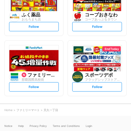
ふく薬品
コープおきなわ
おもろまち店
コープあっぷるタウン
s
s
Follow
Follow
e
e
t
t
f
f
o
o
l
l
l
l
o
o
End Today
w
w
ファミリーマート
スポーツデポ
那覇国際高校前
フラッグシップストア天久店
s
s
Follow
Follow
e
e
t
t
f
f
o
o
l
l
l
l
o
o
Home
ファミリーマート
天久一丁目
w
w
Notice
Help
Privacy Policy
Terms and Conditions
Login