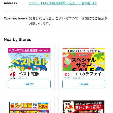
i
i
Address
〒900-0005
沖縄県那覇市天久一丁目9番18号
t
t
e
e
Opening hours
変更となる場合がございますので、店舗にてご確認を
お願いします。
Nearby Stores
ベスト電器
ココカラファイン
天久店
新都心店
s
s
Follow
Follow
e
e
t
t
f
f
o
o
l
l
l
l
o
o
w
w