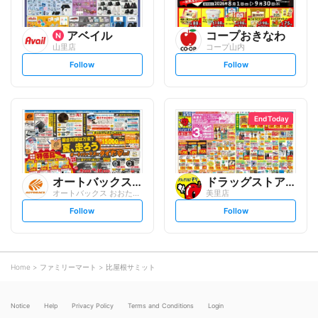
アベイル
コープおきなわ
山里店
コープ山内
s
s
Follow
Follow
e
e
t
t
f
f
o
o
l
l
l
l
o
o
End Today
w
w
オートバックスグループ
ドラッグストアモリ
オートバックス おおたかの森店
美里店
s
s
Follow
Follow
e
e
t
t
f
f
o
o
l
l
l
l
o
o
Home
ファミリーマート
比屋根サミット
w
w
Notice
Help
Privacy Policy
Terms and Conditions
Login