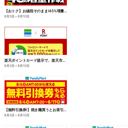
【おトク】お値段そのまま!45%増量作戦!
8月3日
～
8月10日
楽天ポイントカード提示で、楽天市場でのお買い物がおトクに!
8月3日
～
8月10日
【無料引換券!】焼き麺買うとお茶引換券貰える!
8月3日
～
8月10日