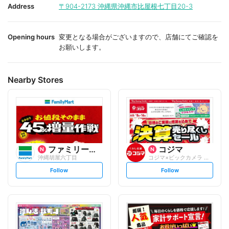
i
i
Address
〒904-2173
沖縄県沖縄市比屋根七丁目20-3
t
t
e
e
Opening hours
変更となる場合がございますので、店舗にてご確認を
お願いします。
Nearby Stores
ファミリーマート
コジマ
沖縄胡屋六丁目
コジマ×ビックカメラ イオンモール沖縄ラ...
s
s
Follow
Follow
e
e
t
t
f
f
o
o
l
l
l
l
o
o
w
w