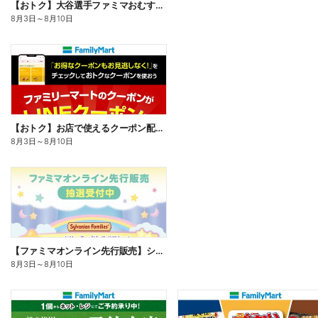
【おトク】大谷選手ファミマおむすび割
8月3日
～
8月10日
【おトク】お店で使えるクーポン配信中
8月3日
～
8月10日
【ファミマオンライン先行販売】シルバニアファミリー
8月3日
～
8月10日