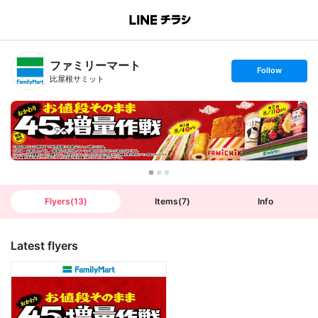
B
r
a
n
ファミリーマート
c
s
Follow
h
e
比屋根サミット
T
t
o
f
p
o
l
l
o
w
Flyers
(
13
)
Items
(
7
)
Info
Latest flyers