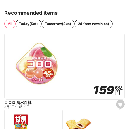
Recommended items
All
Today(Sat)
Tomorrow(Sun)
2d from now(Mon)
159
159
税込
税込
円
円
コロロ 清水白桃
s
8月3日
〜
8月10日
e
t
f
a
v
o