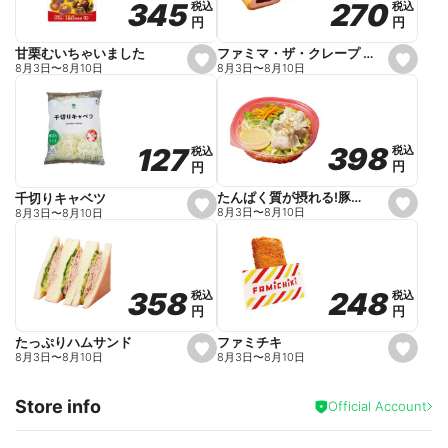
270
270
345
345
税込
税込
税込
税込
r
円
円
円
円
i
t
e
ファミマ・ザ・クレープ 生チョコ
甘栗むいちゃいました
s
s
8月3日
〜
8月10日
8月3日
〜
8月10日
e
e
t
t
f
f
a
a
v
v
o
o
398
398
127
127
税込
税込
税込
税込
r
r
円
円
円
円
i
i
t
t
e
e
たんぱく質が摂れる!豚しゃぶのパスタサラダ
千切りキャベツ
s
s
8月3日
〜
8月10日
8月3日
〜
8月10日
e
e
t
t
f
f
a
a
v
v
o
o
248
248
358
358
税込
税込
税込
税込
r
r
円
円
円
円
i
i
t
t
e
e
ファミチキ
たっぷりハムサンド
s
s
8月3日
〜
8月10日
8月3日
〜
8月10日
e
e
t
t
f
f
Store info
a
a
Official Account
v
v
o
o
r
r