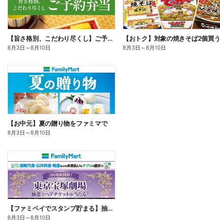
【旨さ格別、こだわり尽くし】ご予約弁当
8月3日
～
8月10日
8月3日
～
8月10日
【お中元】夏の贈り物をファミマで
8月3日
～
8月10日
【ファミペイでスタンプ貯まる】抽選でペアチケットが当たる!
8月3日
～
8月10日