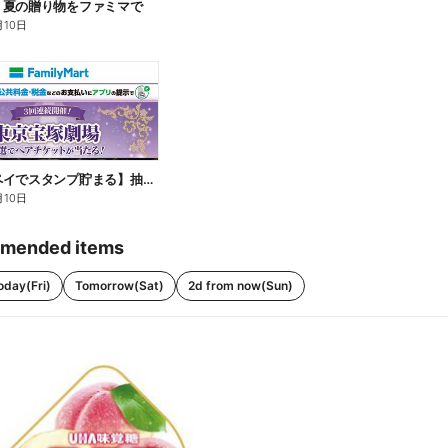
】夏の贈り物をファミマで
月10日
【ファミペイでスタンプ貯まる】抽選でペアチケットが当たる!
月10日
mended items
oday(Fri)
Tomorrow(Sat)
2d from now(Sun)