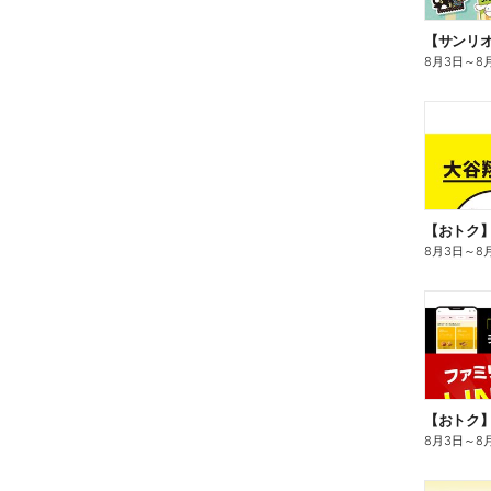
8月3日
～
8
8月3日
～
8
8月3日
～
8