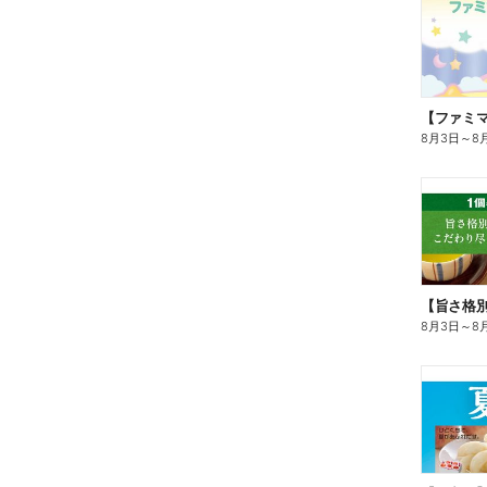
8月3日
～
8
8月3日
～
8