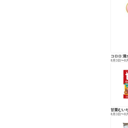
コロロ 清
8月3日
〜
8
甘栗むい
8月3日
〜
8