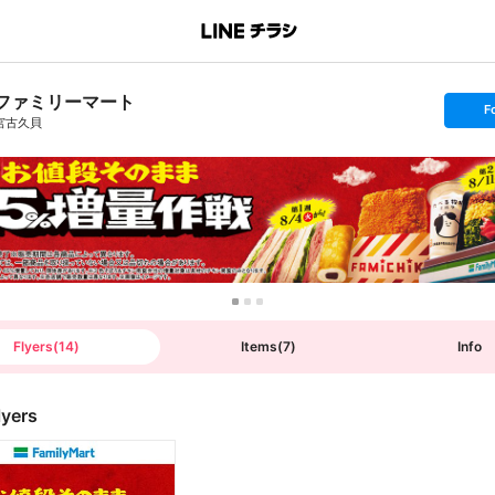
ファミリーマート
s
F
e
宮古久貝
t
f
o
l
l
o
w
Flyers
(
14
)
Items
(
7
)
Info
lyers