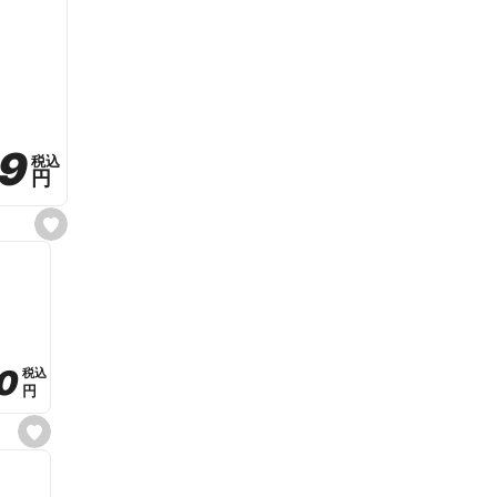
59
59
税込
税込
円
円
s
e
t
f
a
v
o
r
i
t
0
0
税込
税込
e
円
円
s
e
t
f
a