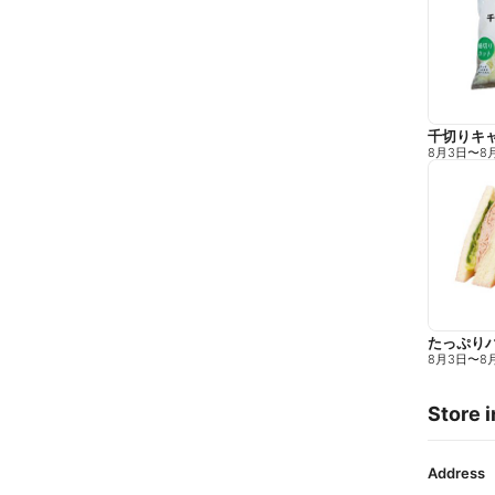
千切りキ
8月3日
〜
8
たっぷり
8月3日
〜
8
Store i
Address