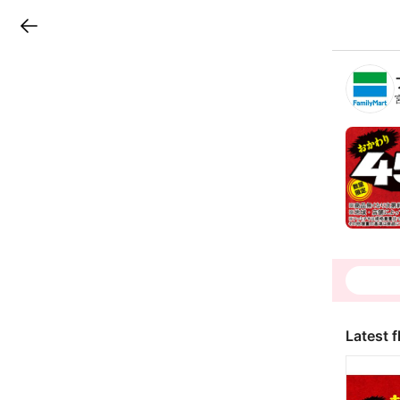
LINEチラシ
B
r
a
n
c
h
T
o
p
Latest f