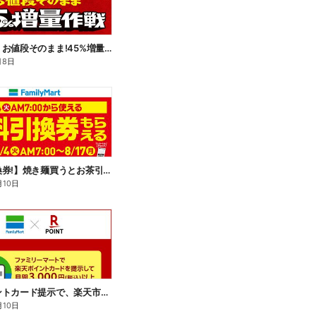
【おトク】お値段そのまま!45%増量作戦!
月8日
【無料引換券!】焼き麺買うとお茶引換券貰える!
月10日
楽天ポイントカード提示で、楽天市場でのお買い物がおトクに!
月10日