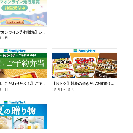
【ファミマオンライン先行販売】シルバニアファミリー
月10日
【旨さ格別、こだわり尽くし】ご予約弁当
【おトク】対象の焼きそば2個買うと100円引き!
月10日
8月3日
～
8月10日