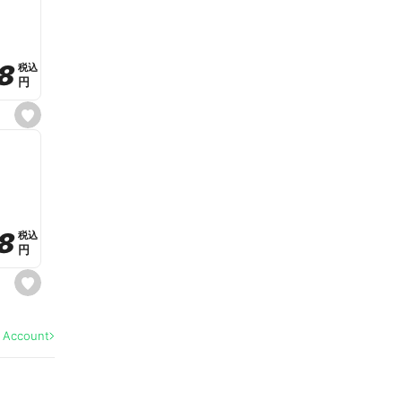
v
o
r
i
t
8
8
e
税込
税込
円
円
s
e
t
f
a
v
o
r
i
t
8
8
e
税込
税込
円
円
s
e
t
f
a
l Account
v
o
r
i
t