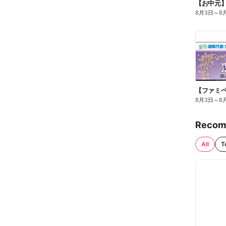
【お中元
8月3日
～
8
8月3日
～
8
Recom
All
T