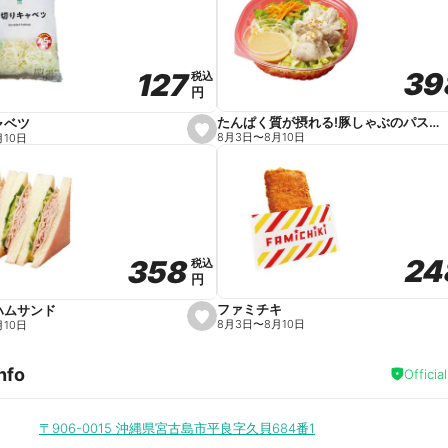
v
o
r
i
t
39
39
127
127
e
税込
税込
円
円
たんぱく質が摂れる!豚しゃぶのパスタサラダ
ャベツ
s
8月3日
〜
8月10日
月10日
e
t
f
a
v
o
r
i
t
24
24
358
358
e
税込
税込
円
円
ファミチキ
ハムサンド
s
8月3日
〜
8月10日
月10日
e
t
f
nfo
a
Officia
v
o
r
i
〒906-0015
沖縄県宮古島市平良字久貝684番1
t