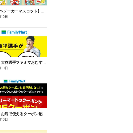
【サンリオ×メーカーマスコット】オリジナルグッズ貰える!
月10日
【おトク】大谷選手ファミマおむすび割
月10日
【おトク】お店で使えるクーポン配信中
月10日