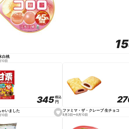
1
1
水白桃
月10日
27
27
345
345
税込
税込
円
円
ファミマ・ザ・クレープ 生チョコ
ちゃいました
s
8月3日
〜
8月10日
月10日
e
t
f
a