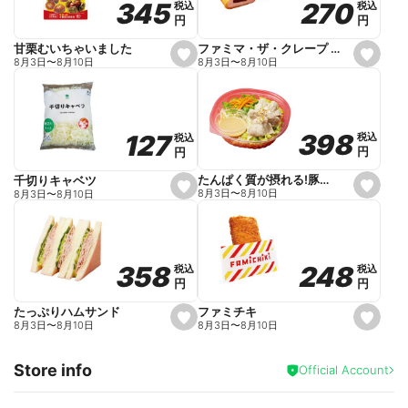
270
270
345
345
税込
税込
税込
税込
r
円
円
円
円
i
t
e
ファミマ・ザ・クレープ 生チョコ
甘栗むいちゃいました
s
s
8月3日
〜
8月10日
8月3日
〜
8月10日
e
e
t
t
f
f
a
a
v
v
o
o
398
398
127
127
税込
税込
税込
税込
r
r
円
円
円
円
i
i
t
t
e
e
たんぱく質が摂れる!豚しゃぶのパスタサラダ
千切りキャベツ
s
s
8月3日
〜
8月10日
8月3日
〜
8月10日
e
e
t
t
f
f
a
a
v
v
o
o
248
248
358
358
税込
税込
税込
税込
r
r
円
円
円
円
i
i
t
t
e
e
ファミチキ
たっぷりハムサンド
s
s
8月3日
〜
8月10日
8月3日
〜
8月10日
e
e
t
t
f
f
Store info
a
a
Official Account
v
v
o
o
r
r