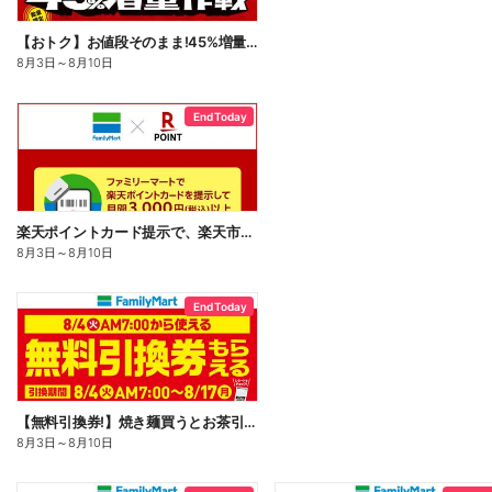
【おトク】お値段そのまま!45%増量作戦!
8月3日
～
8月10日
End Today
楽天ポイントカード提示で、楽天市場でのお買い物がおトクに!
8月3日
～
8月10日
End Today
【無料引換券!】焼き麺買うとお茶引換券貰える!
8月3日
～
8月10日