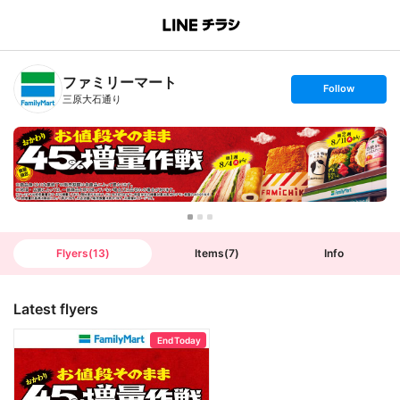
B
r
a
n
ファミリーマート
c
s
Follow
h
e
三原大石通り
T
t
o
f
p
o
l
l
o
w
Flyers
(
13
)
Items
(
7
)
Info
Latest flyers
End Today