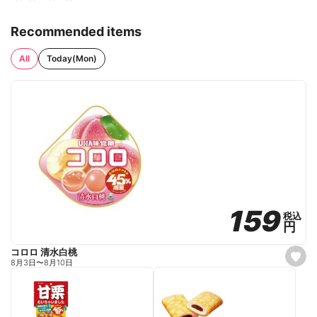
Recommended items
All
Today(Mon)
159
159
税込
税込
円
円
コロロ 清水白桃
s
8月3日
〜
8月10日
e
t
f
a
v
o