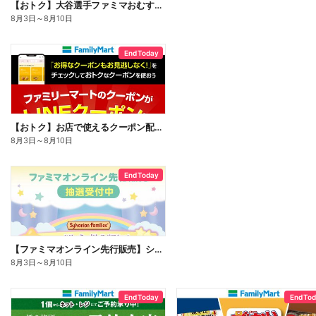
【おトク】大谷選手ファミマおむすび割
8月3日
～
8月10日
End Today
【おトク】お店で使えるクーポン配信中
8月3日
～
8月10日
End Today
【ファミマオンライン先行販売】シルバニアファミリー
8月3日
～
8月10日
End Today
End To