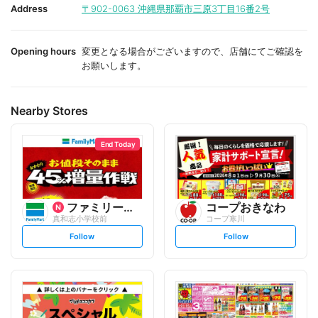
i
i
Address
〒902-0063
沖縄県那覇市三原3丁目16番2号
t
t
e
e
Opening hours
変更となる場合がございますので、店舗にてご確認を
お願いします。
Nearby Stores
End Today
ファミリーマート
コープおきなわ
真和志小学校前
コープ寒川
s
s
Follow
Follow
e
e
t
t
f
f
o
o
l
l
l
l
o
o
w
w