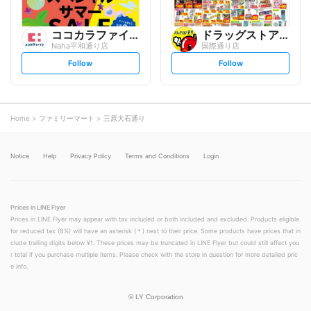
ココカラファイン
ドラッグストアモリ
Naha平和通り店
国際通り店
s
s
Follow
Follow
e
e
t
t
f
f
o
o
l
l
l
l
o
o
Home
ファミリーマート
三原大石通り
w
w
Notice
Help
Privacy Policy
Terms and Conditions
Login
Prices in LINE Flyer
Prices in LINE Flyer may appear with tax included or both included and excluded. Products eligible
for reduced tax (8%) will have an asterisk (＊) next to their price. Some products have prices that in
clude trailing digits below ¥1. These prices may be truncated in LINE Flyer but could still affect you
r total if you purchase multiple items. Please check with the store in question for more detailed pric
e info.
©
LY Corporation