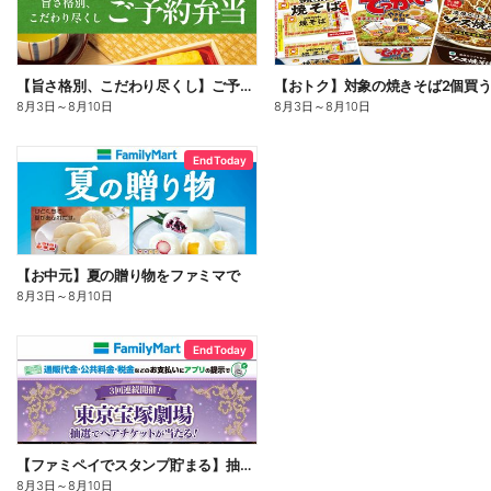
【旨さ格別、こだわり尽くし】ご予約弁当
8月3日
～
8月10日
8月3日
～
8月10日
End Today
【お中元】夏の贈り物をファミマで
8月3日
～
8月10日
End Today
【ファミペイでスタンプ貯まる】抽選でペアチケットが当たる!
8月3日
～
8月10日