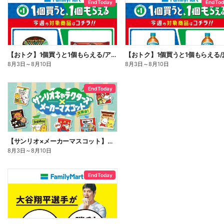
End Today
End To
【おトク】1個買うと1個もらえる/アイス
【おトク】1個買うと1個もらえる/
8月3日
～
8月10日
8月3日
～
8月10日
End Today
【サンリオ×メーカーマスコット】オリジナルグッズ貰える!
8月3日
～
8月10日
End Today