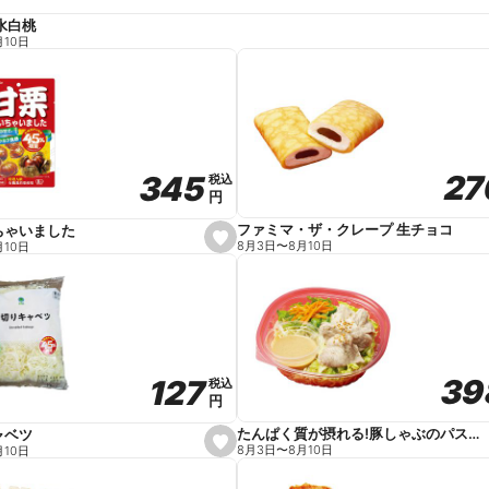
水白桃
月10日
27
27
345
345
税込
税込
円
円
ファミマ・ザ・クレープ 生チョコ
ちゃいました
s
8月3日
〜
8月10日
月10日
e
t
f
a
v
o
r
i
t
39
39
127
127
e
税込
税込
円
円
たんぱく質が摂れる!豚しゃぶのパスタサラダ
ャベツ
s
8月3日
〜
8月10日
月10日
e
t
f