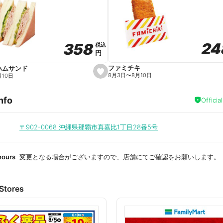
a
v
o
r
i
t
24
24
358
358
e
税込
税込
円
円
ファミチキ
ハムサンド
s
8月3日
〜
8月10日
月10日
e
t
f
nfo
a
Officia
v
o
r
i
〒902-0068
沖縄県那覇市真嘉比1丁目28番5号
t
e
hours
変更となる場合がございますので、店舗にてご確認をお願いします。
Stores