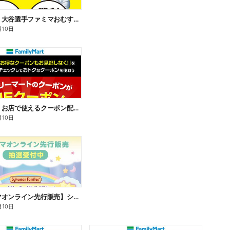
【おトク】大谷選手ファミマおむすび割
月10日
【おトク】お店で使えるクーポン配信中
月10日
【ファミマオンライン先行販売】シルバニアファミリー
月10日