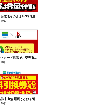
【おトク】お値段そのまま!45%増量作戦!
月10日
楽天ポイントカード提示で、楽天市場でのお買い物がおトクに!
月10日
【無料引換券!】焼き麺買うとお茶引換券貰える!
月10日