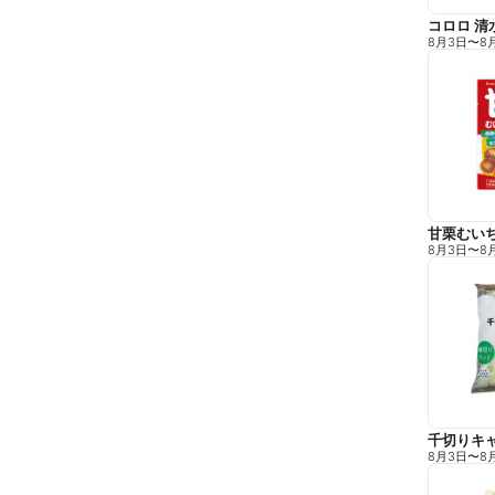
コロロ 清
8月3日
〜
8
甘栗むい
8月3日
〜
8
千切りキ
8月3日
〜
8