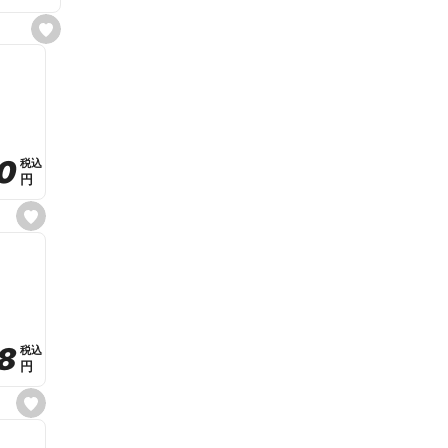
s
e
t
f
a
v
o
r
i
t
0
0
税込
税込
e
円
円
s
e
t
f
a
v
o
r
i
t
8
8
e
税込
税込
円
円
s
e
t
f