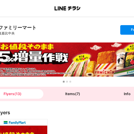
ファミリーマート
s
F
e
真嘉比中央
t
f
o
l
l
o
w
Flyers
(
13
)
Items
(
7
)
Info
lyers