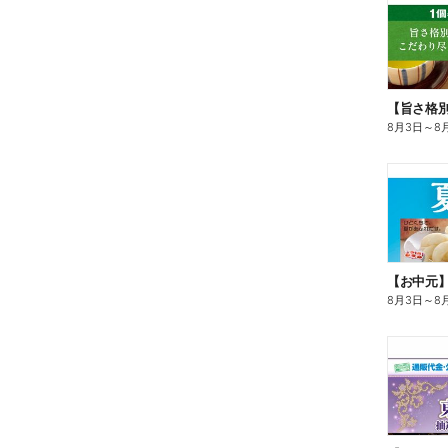
8月3日
～
8
【お中元
8月3日
～
8