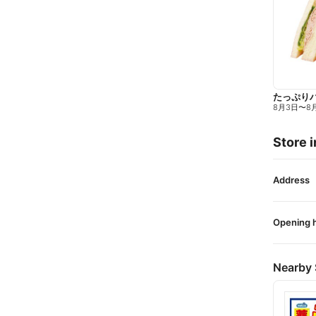
たっぷり
8月3日
〜
8
Store i
Address
Opening 
Nearby 