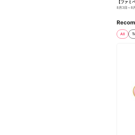
8月3日
～
8
Recom
All
T