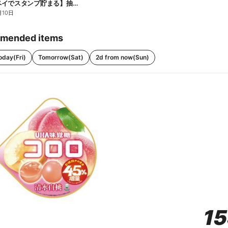
【ファミペイでスタンプ貯まる】抽選でペアチケットが当たる!
月10日
mended items
oday(Fri)
Tomorrow(Sat)
2d from now(Sun)
1
1