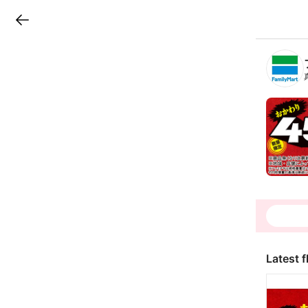
LINEチラシ
B
r
a
n
c
h
T
o
p
Latest f