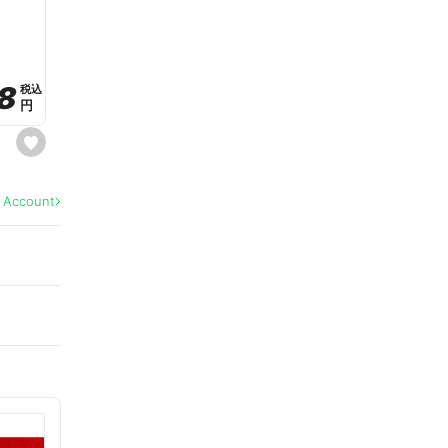
a
v
o
r
i
t
8
8
e
税込
税込
円
円
s
e
t
f
a
l Account
v
o
r
i
t
e