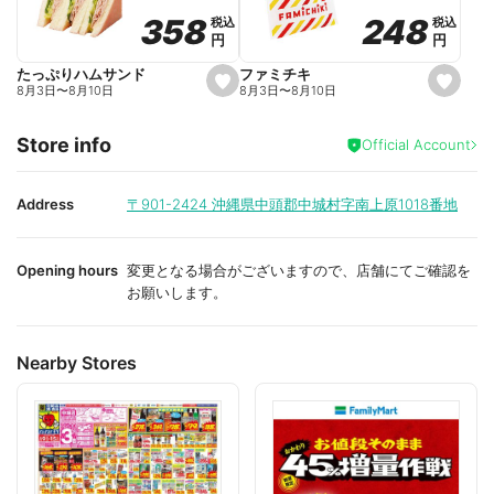
o
o
248
248
358
358
税込
税込
税込
税込
r
r
円
円
円
円
i
i
t
t
e
e
ファミチキ
たっぷりハムサンド
s
s
8月3日
〜
8月10日
8月3日
〜
8月10日
e
e
t
t
f
f
Store info
a
a
Official Account
v
v
o
o
r
r
i
i
Address
〒901-2424
沖縄県中頭郡中城村字南上原1018番地
t
t
e
e
Opening hours
変更となる場合がございますので、店舗にてご確認を
お願いします。
Nearby Stores