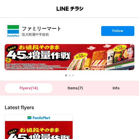
B
r
a
n
ファミリーマート
c
s
Follow
h
e
琉大附属中学校前
T
t
o
f
p
o
l
l
o
w
Flyers
(
14
)
Items
(
7
)
Info
Latest flyers