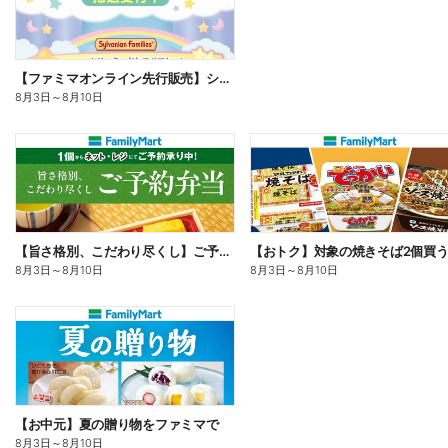
【ファミマオンライン先行販売】シルバニアファミリー
8月3日
～
8月10日
【旨さ格別、こだわり尽くし】ご予約弁当
8月3日
～
8月10日
8月3日
～
8月10日
【お中元】夏の贈り物をファミマで
8月3日
～
8月10日