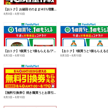
【おトク】お値段そのまま!45%増量作戦!
8月9日
～
8月10日
【おトク】1個買うと1個もらえる/アイス
【おトク】1個買うと1個もらえる/
8月3日
～
8月10日
8月3日
～
8月10日
【無料引換券!】焼き麺買うとお茶引換券貰える!
8月3日
～
8月10日