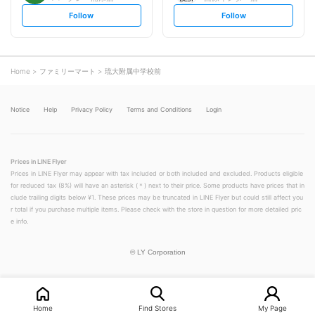
s
s
Follow
Follow
e
e
t
t
f
f
o
o
l
l
l
l
o
o
Home
ファミリーマート
琉大附属中学校前
w
w
Notice
Help
Privacy Policy
Terms and Conditions
Login
Prices in LINE Flyer
Prices in LINE Flyer may appear with tax included or both included and excluded. Products eligible
for reduced tax (8%) will have an asterisk (＊) next to their price. Some products have prices that in
clude trailing digits below ¥1. These prices may be truncated in LINE Flyer but could still affect you
r total if you purchase multiple items. Please check with the store in question for more detailed pric
e info.
©
LY Corporation
Home
Find Stores
My Page