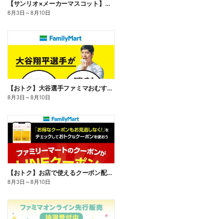
【サンリオ×メーカーマスコット】オリジナルグッズ貰える!
8月3日
～
8月10日
【おトク】大谷選手ファミマおむすび割
8月3日
～
8月10日
【おトク】お店で使えるクーポン配信中
8月3日
～
8月10日