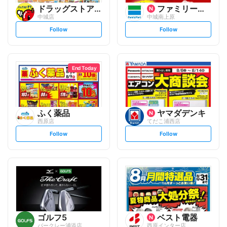
ドラッグストアモリ
ファミリーマート
中城店
中城南上原
s
s
Follow
Follow
e
e
t
t
f
f
o
o
l
l
l
l
o
o
End Today
w
w
ふく薬品
ヤマダデンキ
西原店
てだこ浦西店
s
s
Follow
Follow
e
e
t
t
f
f
o
o
l
l
l
l
o
o
w
w
ゴルフ5
ベスト電器
バークレー浦添店
西原インター店