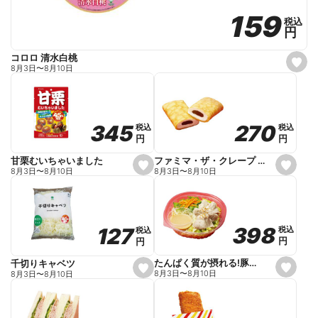
159
159
税込
税込
円
円
コロロ 清水白桃
s
8月3日
〜
8月10日
e
t
f
a
v
o
270
270
345
345
税込
税込
税込
税込
r
円
円
円
円
i
t
e
ファミマ・ザ・クレープ 生チョコ
甘栗むいちゃいました
s
s
8月3日
〜
8月10日
8月3日
〜
8月10日
e
e
t
t
f
f
a
a
v
v
o
o
398
398
127
127
税込
税込
税込
税込
r
r
円
円
円
円
i
i
t
t
e
e
たんぱく質が摂れる!豚しゃぶのパスタサラダ
千切りキャベツ
s
s
8月3日
〜
8月10日
8月3日
〜
8月10日
e
e
t
t
f
f
a
a
v
v