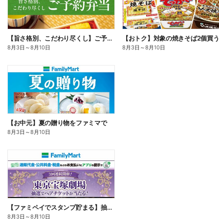
【旨さ格別、こだわり尽くし】ご予約弁当
8月3日
～
8月10日
8月3日
～
8月10日
【お中元】夏の贈り物をファミマで
8月3日
～
8月10日
【ファミペイでスタンプ貯まる】抽選でペアチケットが当たる!
8月3日
～
8月10日