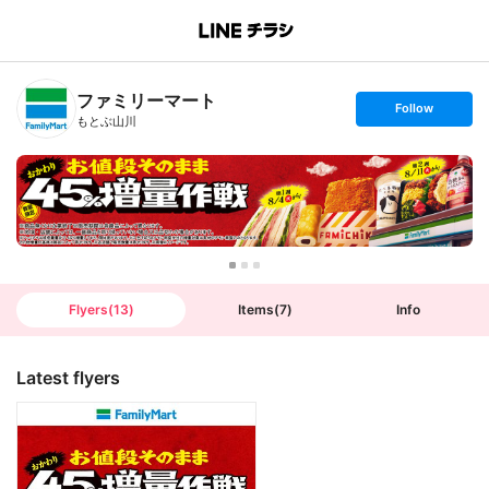
B
r
a
n
ファミリーマート
c
s
Follow
h
e
もとぶ山川
T
t
o
f
p
o
l
l
o
w
Flyers
(
13
)
Items
(
7
)
Info
Latest flyers