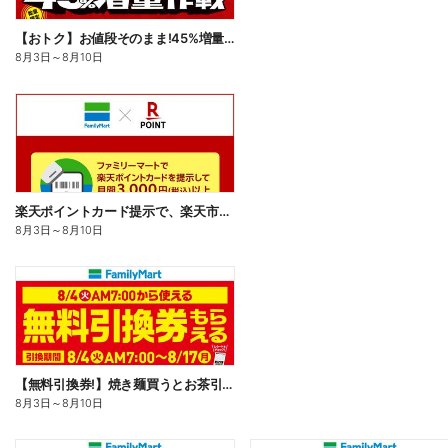
【おトク】お値段そのまま!45%増量作戦!
8月3日
～
8月10日
楽天ポイントカード提示で、楽天市場でのお買い物がおトクに!
8月3日
～
8月10日
【無料引換券!】焼き麺買うとお茶引換券貰える!
8月3日
～
8月10日