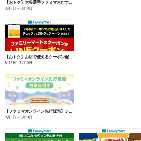
【おトク】大谷選手ファミマおむすび割
8月3日
～
8月10日
【おトク】お店で使えるクーポン配信中
8月3日
～
8月10日
【ファミマオンライン先行販売】シルバニアファミリー
8月3日
～
8月10日