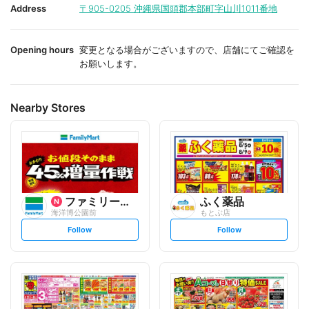
i
i
Address
〒905-0205
沖縄県国頭郡本部町字山川1011番地
t
t
e
e
Opening hours
変更となる場合がございますので、店舗にてご確認を
お願いします。
Nearby Stores
ファミリーマート
ふく薬品
海洋博公園前
もとぶ店
s
s
Follow
Follow
e
e
t
t
f
f
o
o
l
l
l
l
o
o
w
w