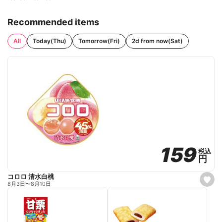
Recommended items
All
Today(Thu)
Tomorrow(Fri)
2d from now(Sat)
159
159
税込
税込
円
円
コロロ 清水白桃
s
8月3日
〜
8月10日
e
t
f
a
v
o