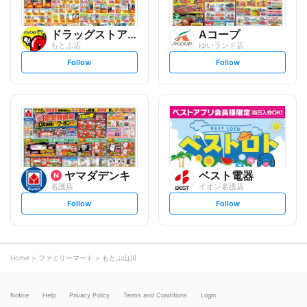
ドラッグストアモリ
Aコープ
もとぶ店
ゆいランド店
s
s
Follow
Follow
e
e
t
t
f
f
o
o
l
l
l
l
o
o
w
w
ヤマダデンキ
ベスト電器
名護店
イオン名護店
s
s
Follow
Follow
e
e
t
t
f
f
o
o
l
l
l
l
o
o
Home
ファミリーマート
もとぶ山川
w
w
Notice
Help
Privacy Policy
Terms and Conditions
Login