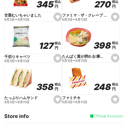
270
270
345
345
税込
税込
税込
税込
r
円
円
円
円
i
t
e
ファミマ・ザ・クレープ 生チョコ
甘栗むいちゃいました
s
s
8月3日
〜
8月10日
8月3日
〜
8月10日
e
e
t
t
f
f
a
a
v
v
o
o
398
398
127
127
税込
税込
税込
税込
r
r
円
円
円
円
i
i
t
t
e
e
たんぱく質が摂れる!豚しゃぶのパスタサラダ
千切りキャベツ
s
s
8月3日
〜
8月10日
8月3日
〜
8月10日
e
e
t
t
f
f
a
a
v
v
o
o
248
248
358
358
税込
税込
税込
税込
r
r
円
円
円
円
i
i
t
t
e
e
ファミチキ
たっぷりハムサンド
s
s
8月3日
〜
8月10日
8月3日
〜
8月10日
e
e
t
t
f
f
Store info
a
a
Official Account
v
v
o
o
r
r