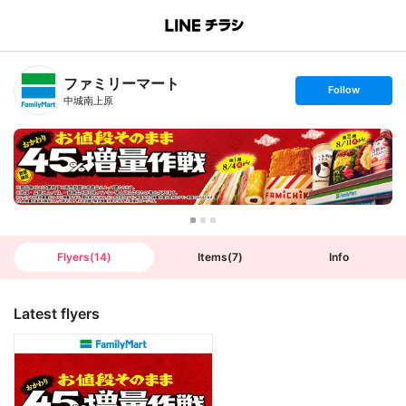
B
r
a
n
ファミリーマート
c
s
Follow
h
e
中城南上原
T
t
o
f
p
o
l
l
o
w
Flyers
(
14
)
Items
(
7
)
Info
Latest flyers