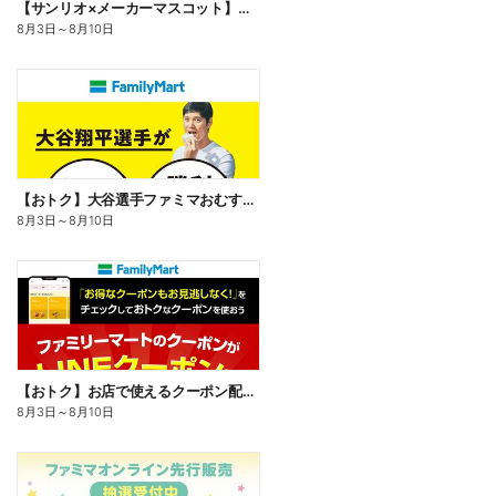
【サンリオ×メーカーマスコット】オリジナルグッズ貰える!
8月3日
～
8月10日
【おトク】大谷選手ファミマおむすび割
8月3日
～
8月10日
【おトク】お店で使えるクーポン配信中
8月3日
～
8月10日