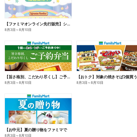
【ファミマオンライン先行販売】シルバニアファミリー
8月3日
～
8月10日
【旨さ格別、こだわり尽くし】ご予約弁当
8月3日
～
8月10日
8月3日
～
8月10日
【お中元】夏の贈り物をファミマで
8月3日
～
8月10日