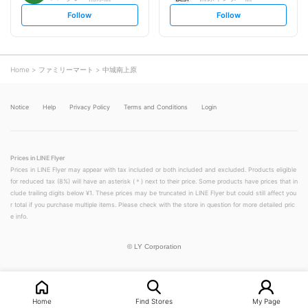
s
s
Follow
Follow
e
e
t
t
f
f
o
o
l
l
l
l
o
o
Home
ファミリーマート
中城南上原
w
w
Notice
Help
Privacy Policy
Terms and Conditions
Login
Prices in LINE Flyer
Prices in LINE Flyer may appear with tax included or both included and excluded. Products eligible
for reduced tax (8%) will have an asterisk (＊) next to their price. Some products have prices that in
clude trailing digits below ¥1. These prices may be truncated in LINE Flyer but could still affect you
r total if you purchase multiple items. Please check with the store in question for more detailed pric
e info.
©
LY Corporation
Home
Find Stores
My Page