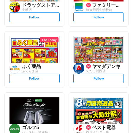
ドラッグストアモリ
ファミリーマート
中城店
琉大附属中学校前
s
s
Follow
Follow
e
e
t
t
f
f
o
o
l
l
l
l
o
o
End Today
w
w
ふく薬品
ヤマダデンキ
ふてんま店
てだこ浦西店
s
s
Follow
Follow
e
e
t
t
f
f
o
o
l
l
l
l
o
o
w
w
ゴルフ5
ベスト電器
バークレー浦添店
西原インター店