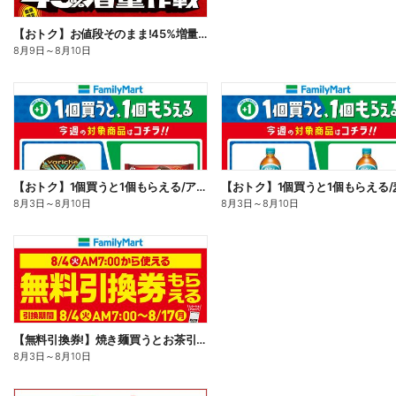
【おトク】お値段そのまま!45%増量作戦!
8月9日
～
8月10日
【おトク】1個買うと1個もらえる/アイス
【おトク】1個買うと1個もらえる/
8月3日
～
8月10日
8月3日
～
8月10日
【無料引換券!】焼き麺買うとお茶引換券貰える!
8月3日
～
8月10日