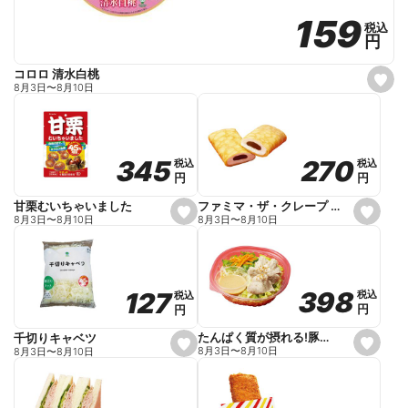
159
159
税込
税込
円
円
コロロ 清水白桃
s
8月3日
〜
8月10日
e
t
f
a
v
o
270
270
345
345
税込
税込
税込
税込
r
円
円
円
円
i
t
e
ファミマ・ザ・クレープ 生チョコ
甘栗むいちゃいました
s
s
8月3日
〜
8月10日
8月3日
〜
8月10日
e
e
t
t
f
f
a
a
v
v
o
o
398
398
127
127
税込
税込
税込
税込
r
r
円
円
円
円
i
i
t
t
e
e
たんぱく質が摂れる!豚しゃぶのパスタサラダ
千切りキャベツ
s
s
8月3日
〜
8月10日
8月3日
〜
8月10日
e
e
t
t
f
f
a
a
v
v