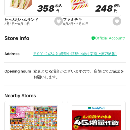
o
o
248
248
358
358
税込
税込
税込
税込
r
r
円
円
円
円
i
i
t
t
e
e
ファミチキ
たっぷりハムサンド
s
s
8月3日
〜
8月10日
8月3日
〜
8月10日
e
e
t
t
f
f
Store info
a
a
Official Account
v
v
o
o
r
r
i
i
Address
〒901-2424
沖縄県中頭郡中城村字南上原756番1
t
t
e
e
Opening hours
変更となる場合がございますので、店舗にてご確認を
お願いします。
Nearby Stores