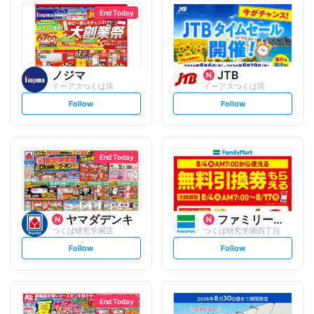
End Today
ノジマ
JTB
イーアスつくば店
イーアスつくば店
s
s
Follow
Follow
e
e
t
t
f
f
o
o
l
l
l
l
o
o
End Today
w
w
ヤマダデンキ
ファミリーマート
つくば研究学園店
つくば研究学園四丁目
s
s
Follow
Follow
e
e
t
t
f
f
o
o
l
l
l
l
o
o
End Today
w
w