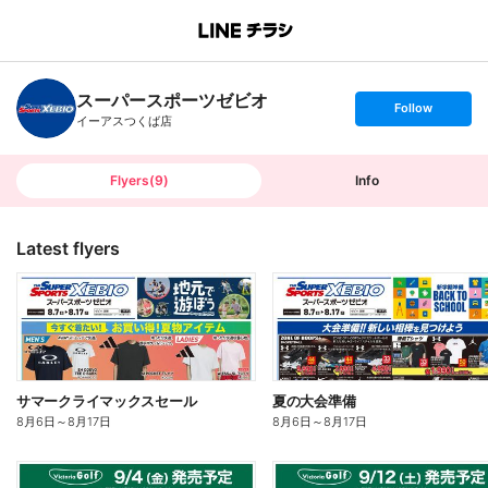
B
r
a
n
スーパースポーツゼビオ
c
s
Follow
h
e
イーアスつくば店
T
t
o
f
p
o
l
l
Flyers
(
9
)
Info
o
w
Latest flyers
サマークライマックスセール
夏の大会準備
8月6日
～
8月17日
8月6日
～
8月17日