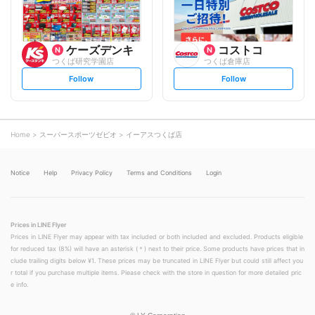
ケーズデンキ
コストコ
つくば研究学園店
つくば倉庫店
s
s
Follow
Follow
e
e
t
t
f
f
o
o
l
l
l
l
o
o
Home
スーパースポーツゼビオ
イーアスつくば店
w
w
Notice
Help
Privacy Policy
Terms and Conditions
Login
Prices in LINE Flyer
Prices in LINE Flyer may appear with tax included or both included and excluded. Products eligible
for reduced tax (8%) will have an asterisk (＊) next to their price. Some products have prices that in
clude trailing digits below ¥1. These prices may be truncated in LINE Flyer but could still affect you
r total if you purchase multiple items. Please check with the store in question for more detailed pric
e info.