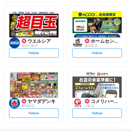
f
f
o
o
l
l
l
l
o
o
w
w
ウエルシア
ホームセンタームサシ
新潟小新店
新潟西店
s
s
Follow
Follow
e
e
t
t
f
f
o
o
l
l
l
l
o
o
w
w
ヤマダデンキ
コメリハード&グリーン
新潟西店
小針店
s
s
Follow
Follow
e
e
t
t
f
f
o
o
l
l