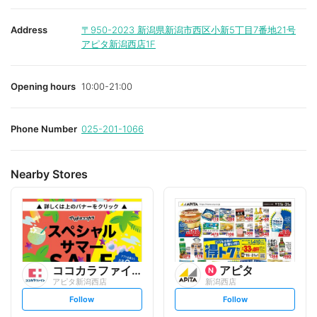
Address
〒950-2023
新潟県新潟市西区小新5丁目7番地21号
アピタ新潟西店1F
Opening hours
10:00-21:00
Phone Number
025-201-1066
Nearby Stores
ココカラファイン
アピタ
アピタ新潟西店
新潟西店
s
s
Follow
Follow
e
e
t
t