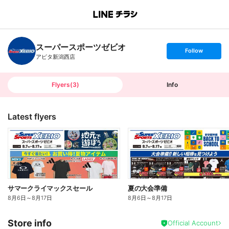
B
r
a
n
スーパースポーツゼビオ
c
s
Follow
h
e
アピタ新潟西店
T
t
o
f
p
o
l
l
Flyers
(
3
)
Info
o
w
Latest flyers
サマークライマックスセール
夏の大会準備
8月6日
～
8月17日
8月6日
～
8月17日
Store info
Official Account