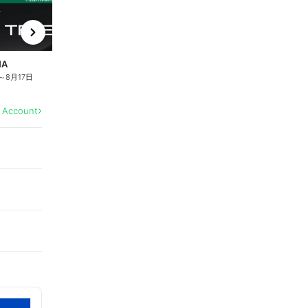
t
x
e
n
MA
ODYSSEY
P
～
8月17日
8月6日
～
8月17日
8
l Account