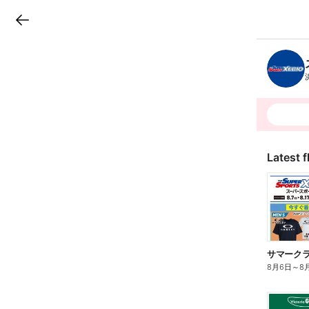
LINEチラシ
B
r
a
n
c
h
T
o
p
Latest f
サマーク
8月6日
～
8