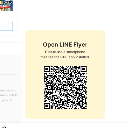
Open LINE Flyer
Please use a smartphone

that has the LINE app installed.
will have an a
ated in LINE Fl
 price info.