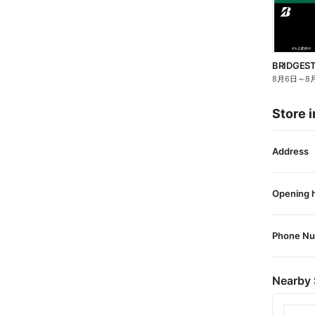
BRIDGES
8月6日
～
8
Store i
Address
Opening 
Phone N
Nearby 