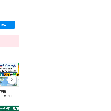
ollow
t
x
e
n
準備
アーリーオータムセール
～
8月17日
8月6日
～
8月17日