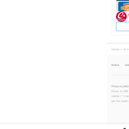
Home
スー
Notice
He
Prices in LINE 
Prices in LINE
sterisk (＊) ne
yer but could s