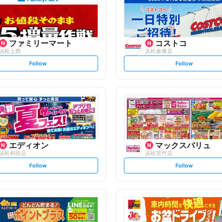
ファミリーマート
コストコ
浜松上西
浜松倉庫店
s
s
Follow
Follow
e
e
t
t
f
f
o
o
l
l
l
l
o
o
w
w
エディオン
マックスバリュ
浜松和田店
浜松宮竹店
s
s
Follow
Follow
e
e
t
t
f
f
o
o
l
l
l
l
o
o
w
w