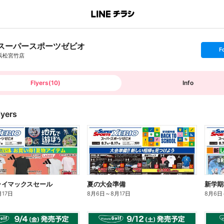
スーパースポーツゼビオ
s
F
e
浜松宮竹店
t
f
o
l
l
Flyers
(
10
)
Info
o
w
lyers
ライマックスセール
夏の大会準備
新学期
月17日
8月6日
～
8月17日
8月6日