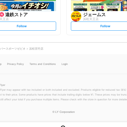
遠鉄ストア
ジェームス
天王店
浜松天王店
s
s
Follow
Follow
e
e
t
t
f
f
o
o
l
l
l
l
o
o
パースポーツゼビオ
浜松宮竹店
w
w
lp
Privacy Policy
Terms and Conditions
Login
Flyer
 Flyer may appear with tax included or both included and excluded. Products eligible for reduced tax (8%) 
xt to their price. Some products have prices that include trailing digits below ¥1. These prices may be trunc
till affect your total if you purchase multiple items. Please check with the store in question for more detailed
©
LY Corporation