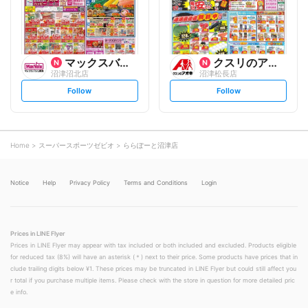
o
o
w
w
マックスバリュ
クスリのアオキ
沼津沼北店
沼津松長店
s
s
Follow
Follow
e
e
t
t
f
f
o
o
l
l
l
l
o
o
Home
スーパースポーツゼビオ
ららぽーと沼津店
w
w
Notice
Help
Privacy Policy
Terms and Conditions
Login
Prices in LINE Flyer
Prices in LINE Flyer may appear with tax included or both included and excluded. Products eligible
for reduced tax (8%) will have an asterisk (＊) next to their price. Some products have prices that in
clude trailing digits below ¥1. These prices may be truncated in LINE Flyer but could still affect you
r total if you purchase multiple items. Please check with the store in question for more detailed pric
e info.