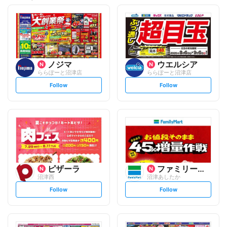
ノジマ
ウエルシア
ららぽーと沼津店
ららぽーと沼津店
s
s
Follow
Follow
e
e
t
t
f
f
o
o
l
l
l
l
o
o
w
w
ピザーラ
ファミリーマート
沼津西
沼津あしたか
s
s
Follow
Follow
e
e
t
t
f
f
o
o
l
l
l
l