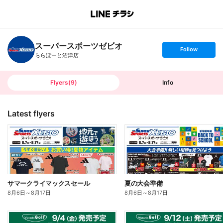
B
r
a
n
スーパースポーツゼビオ
c
s
Follow
h
e
ららぽーと沼津店
T
t
o
f
p
o
l
l
Flyers
(
9
)
Info
o
w
Latest flyers
サマークライマックスセール
夏の大会準備
8月6日
～
8月17日
8月6日
～
8月17日