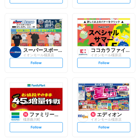
e
e
t
t
f
f
o
o
l
l
l
l
o
o
w
w
スーパースポーツゼビオ
ココカラファイン
イオンモール橿原店
イオンモール橿原店
s
s
Follow
Follow
e
e
t
t
f
f
o
o
l
l
l
l
o
o
w
w
ファミリーマート
エディオン
橿原曲川町
イオンモール橿原店
s
s
Follow
Follow
e
e
t
t
f
f