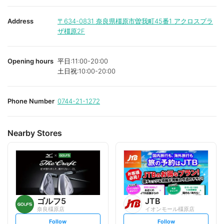
Address
〒634-0831
奈良県橿原市曽我町45番1 アクロスプラ
ザ橿原2F
Opening hours
平日:11:00-20:00
土日祝:10:00-20:00
Phone Number
0744-21-1272
Nearby Stores
ゴルフ5
JTB
奈良橿原店
イオンモール橿原店
s
s
Follow
Follow