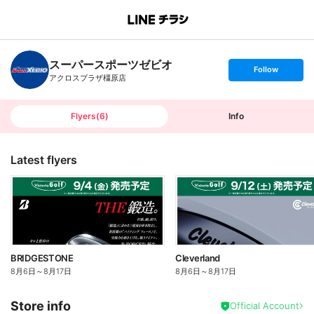
B
r
a
n
スーパースポーツゼビオ
c
s
Follow
h
e
アクロスプラザ橿原店
T
t
o
f
p
o
l
l
Flyers
(
6
)
Info
o
w
Latest flyers
BRIDGESTONE
Cleverland
8月6日
～
8月17日
8月6日
～
8月17日
Store info
Official Account