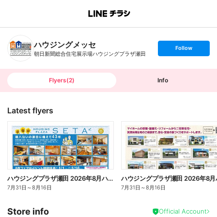
B
r
a
n
ハウジングメッセ
c
s
Follow
h
e
朝日新聞総合住宅展示場ハウジングプラザ瀬田
T
t
o
f
p
o
l
l
Flyers
(
2
)
Info
o
w
Latest flyers
ハウジングプラザ瀬田 2026年8月ハウジングフェア【1】
7月31日
～
8月16日
7月31日
～
8月16日
Store info
Official Account