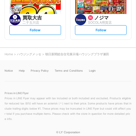
買取大吉
ノジマ
二子玉川店
SOCOLA用賀店
s
s
Follow
Follow
e
e
t
t
f
f
o
o
l
l
l
l
o
o
Home
ハウジングメッセ
朝日新聞総合住宅展示場ハウジングプラザ瀬田
w
w
Notice
Help
Privacy Policy
Terms and Conditions
Login
Prices in LINE Flyer
Prices in LINE Flyer may appear with tax included or both included and excluded. Products eligible
for reduced tax (8%) will have an asterisk (＊) next to their price. Some products have prices that in
clude trailing digits below ¥1. These prices may be truncated in LINE Flyer but could still affect you
r total if you purchase multiple items. Please check with the store in question for more detailed pric
e info.
©
LY Corporation