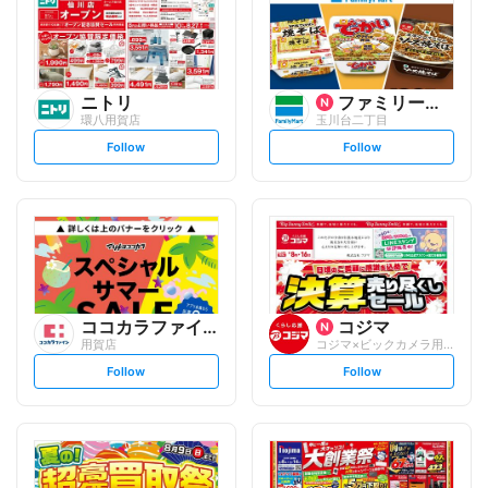
ニトリ
ファミリーマート
環八用賀店
玉川台二丁目
s
s
Follow
Follow
e
e
t
t
f
f
o
o
l
l
l
l
o
o
w
w
ココカラファイン
コジマ
用賀店
コジマ×ビックカメラ用賀店
s
s
Follow
Follow
e
e
t
t
f
f
o
o
l
l
l
l
o
o
w
w