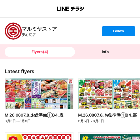
B
r
a
n
マルミヤストア
c
s
Follow
h
e
安心院店
T
t
o
f
p
o
l
l
Flyers
(
4
)
Info
o
w
Latest flyers
M.26.0807_8_お盆準備①B4_表
M.26.0807_8_お盆準備①B4_裏
8月6日
～
8月8日
8月6日
～
8月8日