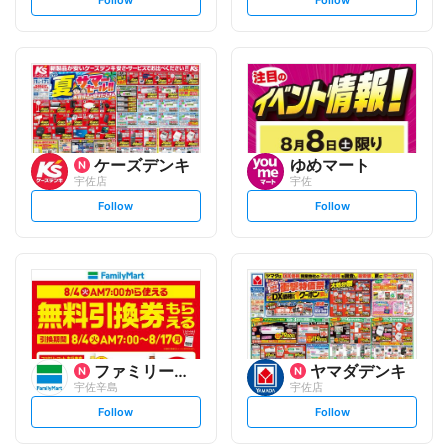
e
e
t
t
f
f
o
o
l
l
l
l
o
o
w
w
ケーズデンキ
ゆめマート
宇佐店
宇佐
s
s
Follow
Follow
e
e
t
t
f
f
o
o
l
l
l
l
o
o
w
w
ファミリーマート
ヤマダデンキ
宇佐辛島
宇佐店
s
s
Follow
Follow
e
e
t
t
f
f