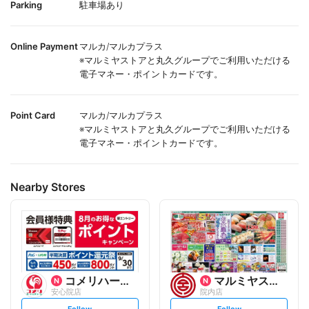
Parking
駐車場あり
Online Payment
マルカ/マルカプラス
※マルミヤストアと丸久グループでご利用いただける
電子マネー・ポイントカードです。
Point Card
マルカ/マルカプラス
※マルミヤストアと丸久グループでご利用いただける
電子マネー・ポイントカードです。
Nearby Stores
コメリハード&グリーン
マルミヤストア
安心院店
院内店
s
s
Follow
Follow