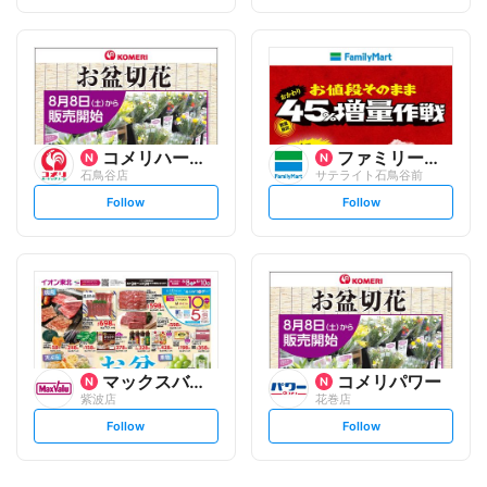
t
t
f
f
o
o
l
l
l
l
o
o
w
w
コメリハード&グリーン
ファミリーマート
石鳥谷店
サテライト石鳥谷前
s
s
Follow
Follow
e
e
t
t
f
f
o
o
l
l
l
l
o
o
w
w
マックスバリュ
コメリパワー
紫波店
花巻店
s
s
Follow
Follow
e
e
t
t
f
f
o
o
l
l