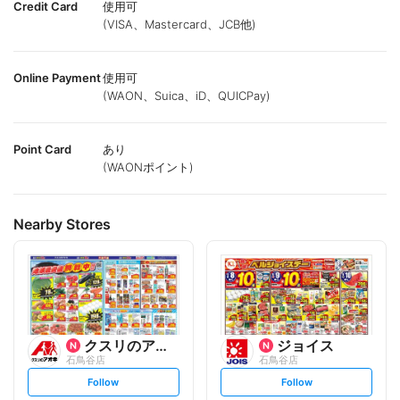
Credit Card
使用可
(VISA、Mastercard、JCB他)
Online Payment
使用可
(WAON、Suica、iD、QUICPay)
Point Card
あり
(WAONポイント)
Nearby Stores
クスリのアオキ
ジョイス
石鳥谷店
石鳥谷店
s
s
Follow
Follow
e
e