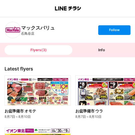
B
r
a
n
マックスバリュ
c
s
Follow
h
e
石鳥谷店
T
t
o
f
p
o
l
l
Flyers
(
3
)
Info
o
w
Latest flyers
お盆準備市 オモテ
お盆準備市 ウラ
8月7日
～
8月10日
8月7日
～
8月10日